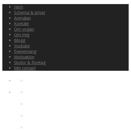
Hem
Schema & priser
Anmälan
Kontakt
Om yogan
Om mig
Blogg
Youtube
Evenemang
Motivation
Skolor & företag
Min roman!