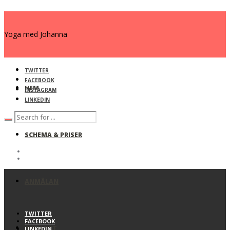
Yoga med Johanna
TWITTER
FACEBOOK
HEM
INSTAGRAM
LINKEDIN
SCHEMA & PRISER
ANMÄLAN
TWITTER
FACEBOOK
KONTAKT
LINKEDIN