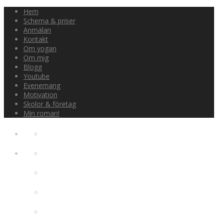
Hem
Schema & priser
Anmälan
Kontakt
Om yogan
Om mig
Blogg
Youtube
Evenemang
Motivation
Skolor & företag
Min roman!