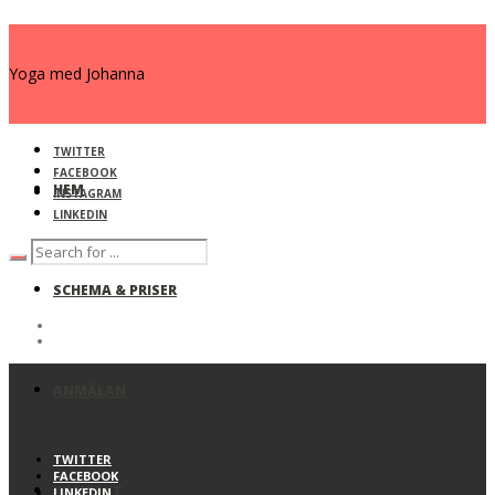
Yoga med Johanna
TWITTER
FACEBOOK
HEM
INSTAGRAM
LINKEDIN
SCHEMA & PRISER
ANMÄLAN
TWITTER
FACEBOOK
KONTAKT
LINKEDIN