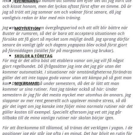
leka. Jag försöker få honom att somna om efter det att jag varit ute
EVENEMANG
och kissat honom, men det lyckas oftast först efter en timme. Då är
jag så trött att jag somnar om och vaknar först senare, då jag
vanligtvis redan är klar med min träning.
Jag vet att detta är en övergångsperiod och att allt blir bättre när
MOTIVATION
Buster är rumsren, så det är bara att acceptera situationen och
försöka att få gjort så mycket som möjligt ändå. Jag sprang därför
senare än vanligt igår och dagens yogapass blev också först gjort
på förmiddagen (istället för på morgonen som jag brukar).
SKOLOR & FÖRETAG
För mig är det allra bäst att etablera vanor om jag vill få något
gjort regelbundet. Då ifrågasätter jag inte det jag gör utan det
kommer automatiskt. I situationer när omständigheterna förändras
gäller det att inte tappa goda vanor utan att kämpa på så gott man
kan. Det gäller också under semestern, då det är lätt att man
MIN ROMAN!
kommer ur sina rutiner. Fast jag tänker också så här: Under
semestern är jag för det mesta mycket mer utomhus än annars. Jag
slappnar av mer rent generellt och upplever mindre stress, så då
gör det inget om jag kanske inte följer mina normala rutiner när det
gäller kosten till exempel. Speciellt eftersom jag vet att jag går
tillbaka till de mina vanliga rutiner när skolan börjar igen.
För att återkomma till tålamod, så tränas det verkligen i yogan. I de
positioner jag gör står jag ofta i en minut. Det har blivit en rutin för