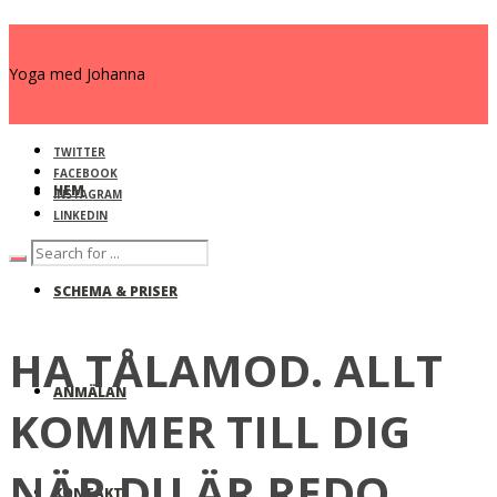
Yoga med Johanna
TWITTER
FACEBOOK
HEM
INSTAGRAM
LINKEDIN
SCHEMA & PRISER
HA TÅLAMOD. ALLT
ANMÄLAN
KOMMER TILL DIG
NÄR DU ÄR REDO.
KONTAKT