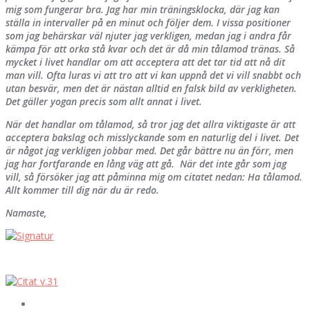
mig som fungerar bra. Jag har min träningsklocka, där jag kan
ställa in intervaller på en minut och följer dem. I vissa positioner
som jag behärskar väl njuter jag verkligen, medan jag i andra får
kämpa för att orka stå kvar och det är då min tålamod tränas. Så
mycket i livet handlar om att acceptera att det tar tid att nå dit
man vill. Ofta luras vi att tro att vi kan uppnå det vi vill snabbt och
utan besvär, men det är nästan alltid en falsk bild av verkligheten.
Det gäller yogan precis som allt annat i livet.
När det handlar om tålamod, så tror jag det allra viktigaste är att
acceptera bakslag och misslyckande som en naturlig del i livet. Det
är något jag verkligen jobbar med. Det går bättre nu än förr, men
jag har fortfarande en lång väg att gå. När det inte går som jag
vill, så försöker jag att påminna mig om citatet nedan:
Ha tålamod.
Allt kommer till dig när du är redo.
Namaste,