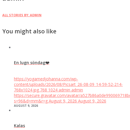
ALL STORIES BY: ADMIN
You might also like
En lugn söndag❤️
https://yogamedjohanna.com/wp-
content/uploads/2026/08/Picsart_26-08-09_14-59-52-214-
768x1024.jpg
768
1024
admin
admin
https://secure.gravatar.com/avatar/a527b86a0de99006971
s=96&d=mm&r=g
August 9, 2026
August 9, 2026
AUGUST 9, 2026
Kalas