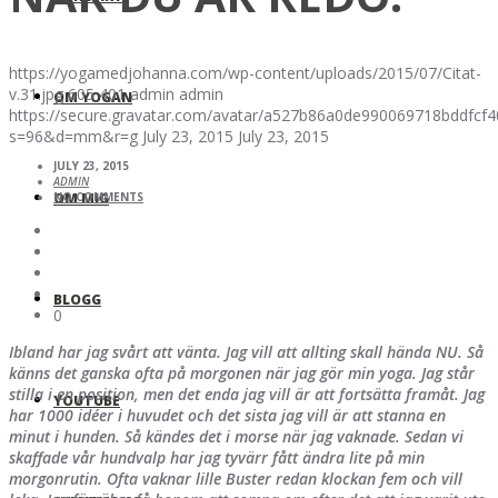
https://yogamedjohanna.com/wp-content/uploads/2015/07/Citat-
v.31.jpg
605
401
admin
admin
OM YOGAN
https://secure.gravatar.com/avatar/a527b86a0de990069718bddfc
s=96&d=mm&r=g
July 23, 2015
July 23, 2015
JULY 23, 2015
ADMIN
OM MIG
NO COMMENTS
BLOGG
0
Ibland har jag svårt att vänta. Jag vill att allting skall hända NU. Så
känns det ganska ofta på morgonen när jag gör min yoga. Jag står
stilla i en position, men det enda jag vill är att fortsätta framåt. Jag
YOUTUBE
har 1000 idéer i huvudet och det sista jag vill är att stanna en
minut i hunden. Så kändes det i morse när jag vaknade. Sedan vi
skaffade vår hundvalp har jag tyvärr fått ändra lite på min
morgonrutin. Ofta vaknar lille Buster redan klockan fem och vill