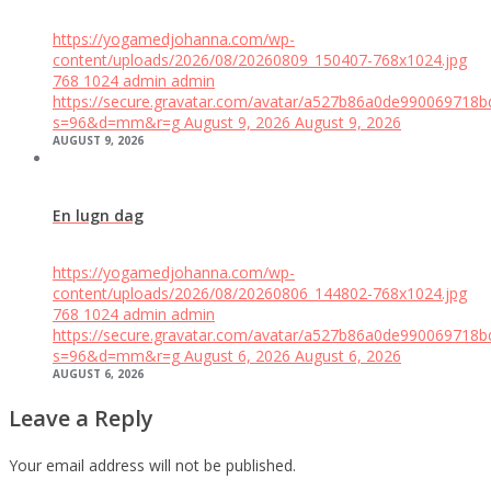
https://yogamedjohanna.com/wp-
content/uploads/2026/08/20260809_150407-768x1024.jpg
768
1024
admin
admin
https://secure.gravatar.com/avatar/a527b86a0de99006971
s=96&d=mm&r=g
August 9, 2026
August 9, 2026
AUGUST 9, 2026
En lugn dag
https://yogamedjohanna.com/wp-
content/uploads/2026/08/20260806_144802-768x1024.jpg
768
1024
admin
admin
https://secure.gravatar.com/avatar/a527b86a0de99006971
s=96&d=mm&r=g
August 6, 2026
August 6, 2026
AUGUST 6, 2026
Leave a Reply
Your email address will not be published.