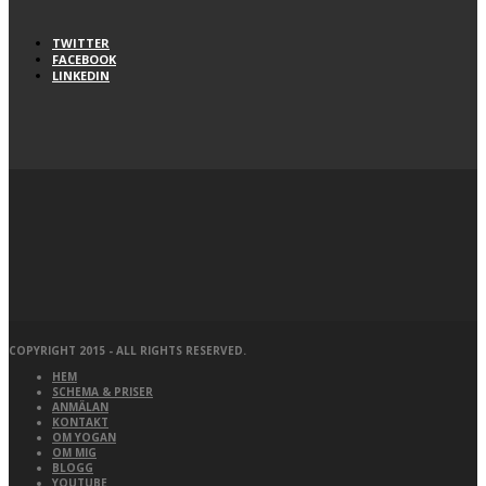
TWITTER
FACEBOOK
LINKEDIN
COPYRIGHT 2015 - ALL RIGHTS RESERVED.
HEM
SCHEMA & PRISER
ANMÄLAN
KONTAKT
OM YOGAN
OM MIG
BLOGG
YOUTUBE