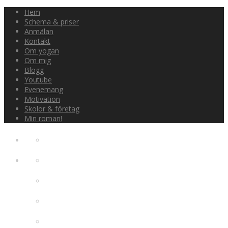
Hem
Schema & priser
Anmälan
Kontakt
Om yogan
Om mig
Blogg
Youtube
Evenemang
Motivation
Skolor & företag
Min roman!