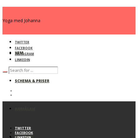
Yoga med Johanna
TWITTER
FACEBOOK
HEM
INSTAGRAM
LINKEDIN
SCHEMA & PRISER
ANMÄLAN
TWITTER
FACEBOOK
KONTAKT
LINKEDIN