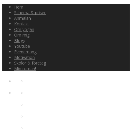
Hem
Schema & priser
Anmälan
Kontakt
Om yogan
Om mig
Blogg
Youtube
Evenemang
Motivation
Skolor & företag
Min roman!