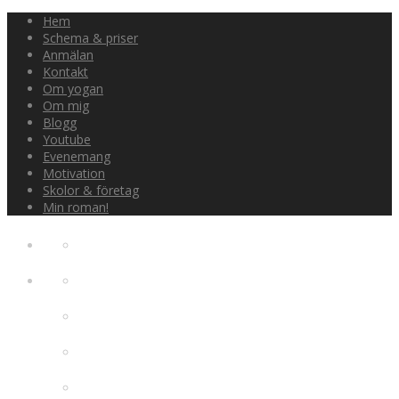
Hem
Schema & priser
Anmälan
Kontakt
Om yogan
Om mig
Blogg
Youtube
Evenemang
Motivation
Skolor & företag
Min roman!