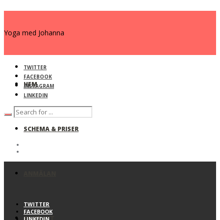
Yoga med Johanna
TWITTER
FACEBOOK
HEM
INSTAGRAM
LINKEDIN
SCHEMA & PRISER
ANMÄLAN
TWITTER
FACEBOOK
KONTAKT
LINKEDIN