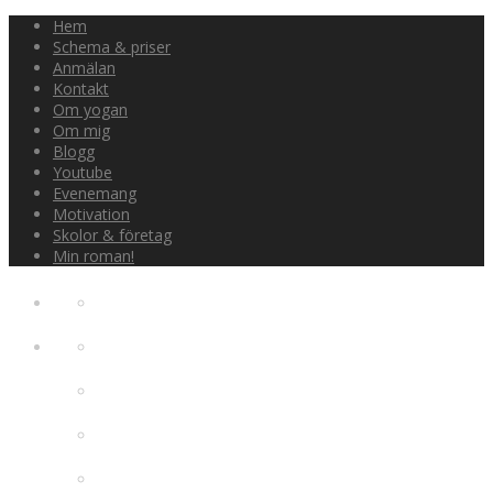
Hem
Schema & priser
Anmälan
Kontakt
Om yogan
Om mig
Blogg
Youtube
Evenemang
Motivation
Skolor & företag
Min roman!