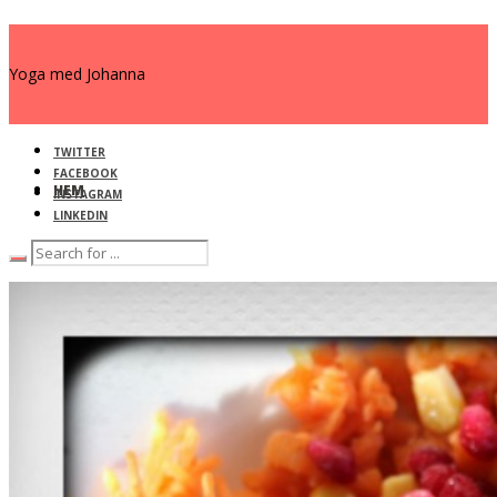
Yoga med Johanna
TWITTER
FACEBOOK
HEM
INSTAGRAM
LINKEDIN
SCHEMA & PRISER
ANMÄLAN
KONTAKT