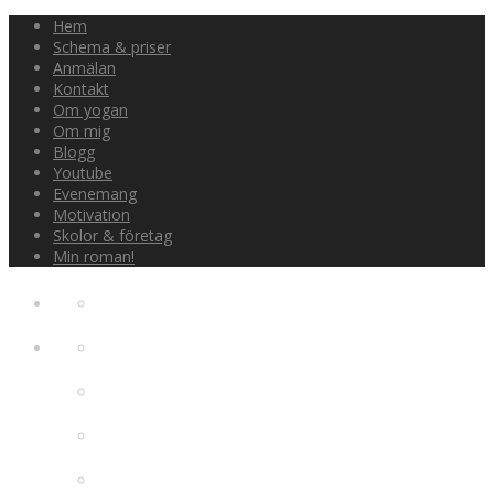
Hem
Schema & priser
Anmälan
Kontakt
Om yogan
Om mig
Blogg
Youtube
Evenemang
Motivation
Skolor & företag
Min roman!