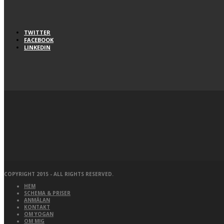
TWITTER
FACEBOOK
LINKEDIN
COPYRIGHT 2015 - ALL RIGHTS RESERVED.
HEM
SCHEMA & PRISER
ANMÄLAN
KONTAKT
OM YOGAN
OM MIG