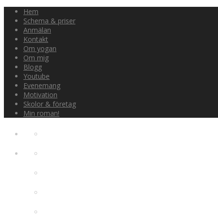
Hem
Schema & priser
Anmälan
Kontakt
Om yogan
Om mig
Blogg
Youtube
Evenemang
Motivation
Skolor & företag
Min roman!