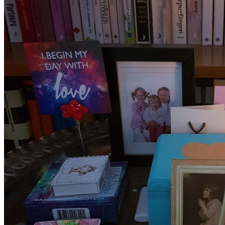
OM YOGAN
OM MIG
BLOGG
YOUTUBE