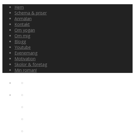
Hem
Schema & priser
Anmälan
Kontakt
Om yogan
Om mig
Blogg
Youtube
Evenemang
Motivation
Skolor & företag
Min roman!