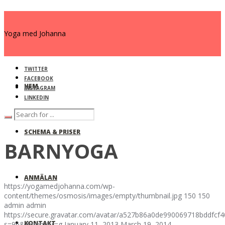
Yoga med Johanna
TWITTER
FACEBOOK
HEM
INSTAGRAM
LINKEDIN
SCHEMA & PRISER
BARNYOGA
ANMÄLAN
https://yogamedjohanna.com/wp-
content/themes/osmosis/images/empty/thumbnail.jpg
150
150
admin
admin
https://secure.gravatar.com/avatar/a527b86a0de990069718bddfc
KONTAKT
s=96&d=mm&r=g
January 11, 2013
March 19, 2014