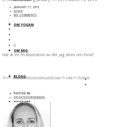
JANUARY 11, 2013
ADMIN
NO COMMENTS
OM YOGAN
0
OM MIG
Här är en fin illustration av det jag skrev om förut!
BLOGG
Source:
mysticaldolphinprincess.tumblr.com
via
Lydia
on
Pinterest
POSTED IN:
OKTATEGORISERADE
YOUTUBE