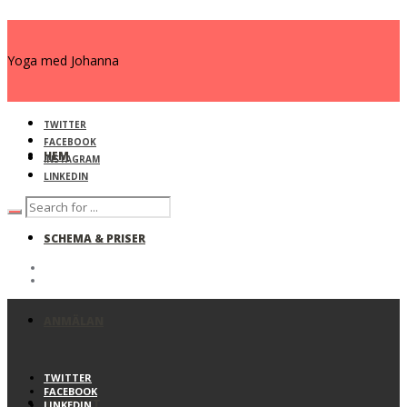
Yoga med Johanna
TWITTER
FACEBOOK
HEM
INSTAGRAM
LINKEDIN
SCHEMA & PRISER
ANMÄLAN
TWITTER
FACEBOOK
KONTAKT
LINKEDIN