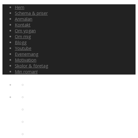
Hem
Schema & priser
Anmälan
Kontakt
Om yogan
Om mig
Blogg
Youtube
Evenemang
Motivation
Skolor & företag
Min roman!