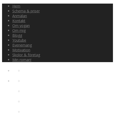
Hem
Schema & priser
Anmälan
Kontakt
Om yogan
Om mig
Blogg
Youtube
Evenemang
Motivation
Skolor & företag
Min roman!