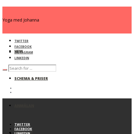
Yoga med Johanna
TWITTER
FACEBOOK
HEM
INSTAGRAM
LINKEDIN
SCHEMA & PRISER
ANMÄLAN
TWITTER
FACEBOOK
KONTAKT
LINKEDIN