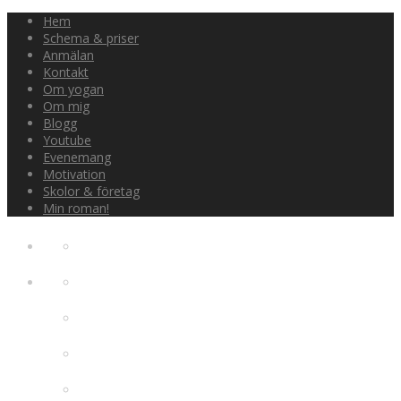
Hem
Schema & priser
Anmälan
Kontakt
Om yogan
Om mig
Blogg
Youtube
Evenemang
Motivation
Skolor & företag
Min roman!