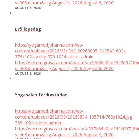
s=96&d=mm&r=g
August 6, 2026
August 6, 2026
AUGUST 6, 2026
Bröllopsdag
https://yogamedjohanna.com/wp-
content/uploads/2026/08/IMG_20260805_213540_603-
576x1024.webp
576
1024
admin
admin
https://secure.gravatar.com/avatar/a527b86a0de99006971
s=96&d=mm&r=g
August 6, 2026
August 6, 2026
AUGUST 6, 2026
Yogasalen färdigstädad
https://yogamedjohanna.com/wp-
content/uploads/2026/08/20260804_135714-768x1024.jpg
768
1024
admin
admin
https://secure.gravatar.com/avatar/a527b86a0de99006971
s=96&d=mm&r=g
August 4, 2026
August 4, 2026