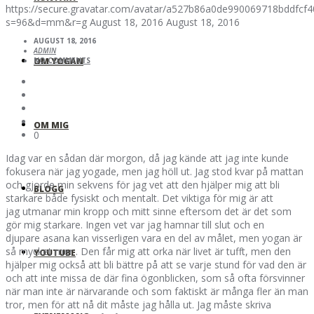
https://secure.gravatar.com/avatar/a527b86a0de990069718bddfc
s=96&d=mm&r=g
August 18, 2016
August 18, 2016
AUGUST 18, 2016
ADMIN
OM YOGAN
NO COMMENTS
OM MIG
0
Idag var en sådan där morgon, då jag kände att jag inte kunde
fokusera när jag yogade, men jag höll ut. Jag stod kvar på mattan
och gjorde min sekvens för jag vet att den hjälper mig att bli
BLOGG
starkare både fysiskt och mentalt. Det viktiga för mig är att
jag utmanar min kropp och mitt sinne eftersom det är det som
gör mig starkare. Ingen vet var jag hamnar till slut och en
djupare asana kan visserligen vara en del av målet, men yogan är
så mycket mer . Den får mig att orka när livet är tufft, men den
YOUTUBE
hjälper mig också att bli bättre på att se varje stund för vad den är
och att inte missa de där fina ögonblicken, som så ofta försvinner
när man inte är närvarande och som faktiskt är många fler än man
tror, men för att nå dit måste jag hålla ut. Jag måste skriva