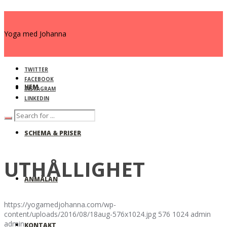
Yoga med Johanna
TWITTER
FACEBOOK
HEM
INSTAGRAM
LINKEDIN
SCHEMA & PRISER
UTHÅLLIGHET
ANMÄLAN
https://yogamedjohanna.com/wp-
content/uploads/2016/08/18aug-576x1024.jpg
576
1024
admin
admin
KONTAKT