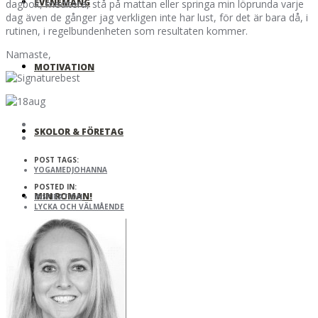
EVENEMANG
dagbok, meditera, stå på mattan eller springa min löprunda varje
dag även de gånger jag verkligen inte har lust, för det är bara då, i
rutinen, i regelbundenheten som resultaten kommer.
Namaste,
MOTIVATION
SKOLOR & FÖRETAG
POST TAGS:
YOGAMEDJOHANNA
POSTED IN:
MIN ROMAN!
INSPIRATION
LYCKA OCH VÄLMÅENDE