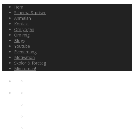
Hem
Schema & priser
Anmälan
Kontakt
Om yogan
Om mig
Blogg
Youtube
Evenemang
Motivation
Skolor & företag
Min roman!