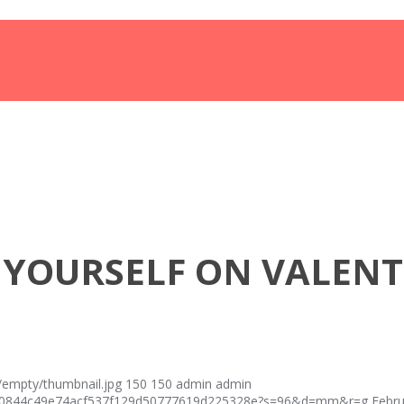
 YOURSELF ON VALENTI
empty/thumbnail.jpg
150
150
admin
admin
fcf40844c49e74acf537f129d50777619d225328e?s=96&d=mm&r=g
Febru