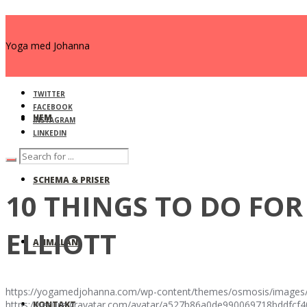
Yoga med Johanna
TWITTER
FACEBOOK
HEM
INSTAGRAM
LINKEDIN
SCHEMA & PRISER
10 THINGS TO DO FOR
ELLIOTT
ANMÄLAN
https://yogamedjohanna.com/wp-content/themes/osmosis/images/
https://secure.gravatar.com/avatar/a527b86a0de990069718bdd
KONTAKT