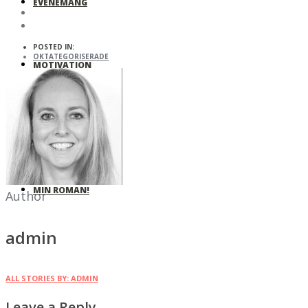
EVENEMANG
POSTED IN:
OKTATEGORISERADE
MOTIVATION
SKOLOR & FÖRETAG
MIN ROMAN!
Author
admin
ALL STORIES BY: ADMIN
Leave a Reply