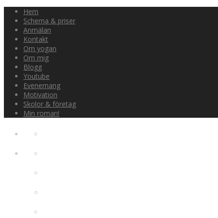
Hem
Schema & priser
Anmälan
Kontakt
Om yogan
Om mig
Blogg
Youtube
Evenemang
Motivation
Skolor & företag
Min roman!