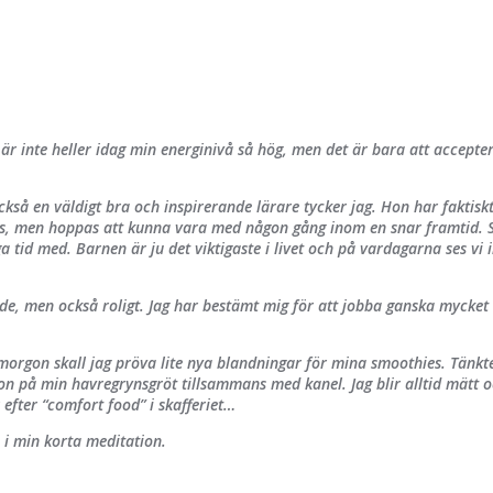
 är inte heller idag min energinivå så hög, men det är bara att accepter
så en väldigt bra och inspirerande lärare tycker jag. Hon har faktisk
s, men hoppas att kunna vara med någon gång inom en snar framtid. Som
a tid med. Barnen är ju det viktigaste i livet och på vardagarna ses vi
nde, men också roligt. Jag har bestämt mig för att jobba ganska mycke
imorgon skall jag pröva lite nya blandningar för mina smoothies. Tänkt
on på min havregrynsgröt tillsammans med kanel. Jag blir alltid mätt o
efter “comfort food” i skafferiet…
a i min korta meditation.