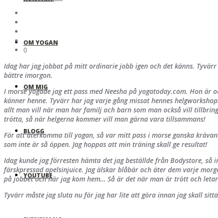
OM YOGAN
0
Idag har jag jobbat på mitt ordinarie jobb igen och det känns. Tyvärr
bättre imorgon.
OM MIG
I morse yogade jag ett pass med Neesha på yogatoday.com. Hon är ock
känner henne. Tyvärr har jag varje gång missat hennes helgworkshop
allt man vill när man har familj och barn som man också vill tillbring
trötta, så när helgerna kommer vill man gärna vara tillsammans!
BLOGG
För att återkomma till yogan, så var mitt pass i morse ganska kräva
som inte är så öppen. Jag hoppas att min träning skall ge resultat!
Idag kunde jag förresten hämta det jag beställde från Bodystore, så 
färskpressad apelsinjuice. Jag älskar blåbär och äter dem varje morg
YOUTUBE
på jobbet och när jag kom hem… Så är det när man är trött och letar 
Tyvärr måste jag sluta nu för jag har lite att göra innan jag skall sitt