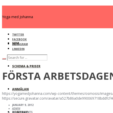
Yoga med Johanna
TWITTER
FACEBOOK
HEM
INSTAGRAM
LINKEDIN
SCHEMA & PRISER
FÖRSTA ARBETSDAGE
ANMÄLAN
https://yogamedjohanna.com/wp-content/themes/osmosis/images/
https://secure.gravatar.com/avatar/a527b86a0de990069718bdd
JANUARY 9, 2012
ADMIN
KONTAKT
NO COMMENTS