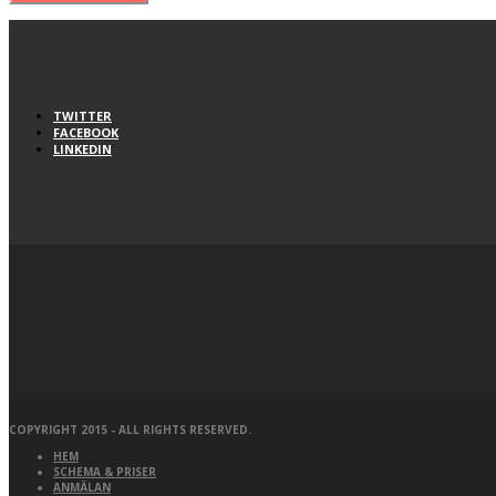
TWITTER
FACEBOOK
LINKEDIN
COPYRIGHT 2015 - ALL RIGHTS RESERVED.
HEM
SCHEMA & PRISER
ANMÄLAN