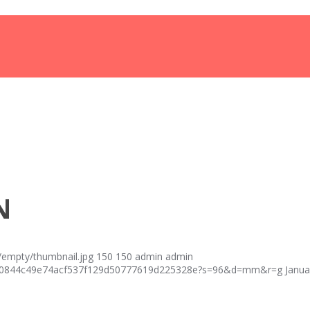
N
empty/thumbnail.jpg
150
150
admin
admin
fcf40844c49e74acf537f129d50777619d225328e?s=96&d=mm&r=g
Janua