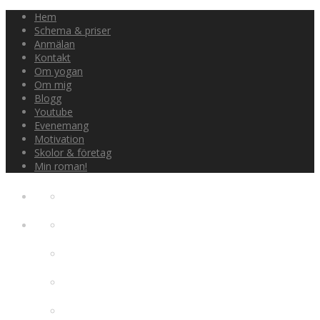
Hem
Schema & priser
Anmälan
Kontakt
Om yogan
Om mig
Blogg
Youtube
Evenemang
Motivation
Skolor & företag
Min roman!