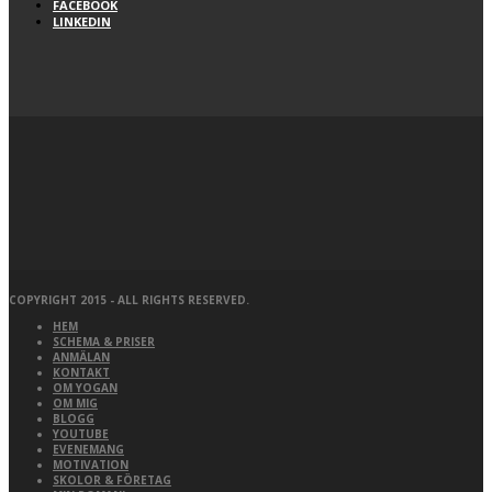
FACEBOOK
LINKEDIN
COPYRIGHT 2015 - ALL RIGHTS RESERVED.
HEM
SCHEMA & PRISER
ANMÄLAN
KONTAKT
OM YOGAN
OM MIG
BLOGG
YOUTUBE
EVENEMANG
MOTIVATION
SKOLOR & FÖRETAG