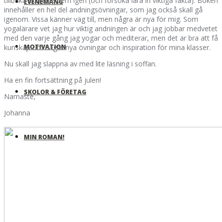
tillbaka och läsa dem igen (och försöka lära in viktiga fakta). Boken
EVENEMANG
innehåller en hel del andningsövningar, som jag också skall gå
igenom. Vissa känner väg till, men några är nya för mig. Som
yogalärare vet jag hur viktig andningen är och jag jobbar medvetet
med den varje gång jag yogar och mediterar, men det är bra att få
MOTIVATION
kunskap om några nya övningar och inspiration för mina klasser.
Nu skall jag slappna av med lite läsning i soffan.
Ha en fin fortsättning på julen!
SKOLOR & FÖRETAG
Namaste,
Johanna
MIN ROMAN!