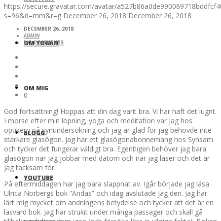
https://secure.gravatar.com/avatar/a527b86a0de990069718bddfc
s=96&d=mm&r=g
December 26, 2018
December 26, 2018
DECEMBER 26, 2018
ADMIN
OM YOGAN
NO COMMENTS
OM MIG
0
God fortsättning! Hoppas att din dag varit bra. Vi har haft det lugnt.
I morse efter min löpning, yoga och meditation var jag hos
optikern på synundersökning och jag är glad för jag behövde inte
BLOGG
starkare glasögon. Jag har ett glasögonabonnemang hos Synsam
och tycker det fungerar väldigt bra. Egentligen behöver jag bara
glasögon när jag jobbar med datorn och när jag läser och det är
jag tacksam för.
YOUTUBE
På eftermiddagen har jag bara slappnat av. Igår började jag läsa
Ulrica Norbergs bok “Andas” och idag avslutade jag den. Jag har
lärt mig mycket om andningens betydelse och tycker att det är en
läsvärd bok. Jag har strukit under många passager och skall gå