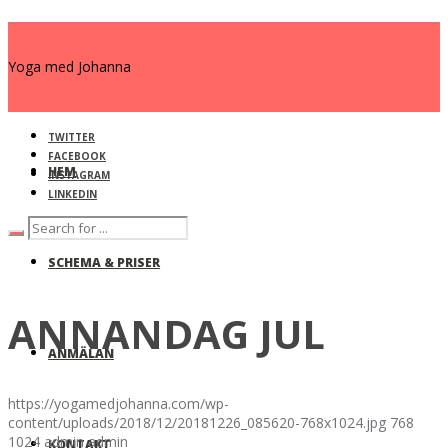
Yoga med Johanna
TWITTER
FACEBOOK
HEM
INSTAGRAM
LINKEDIN
SCHEMA & PRISER
ANNANDAG JUL
ANMÄLAN
https://yogamedjohanna.com/wp-
content/uploads/2018/12/20181226_085620-768x1024.jpg
768
1024
admin
admin
KONTAKT