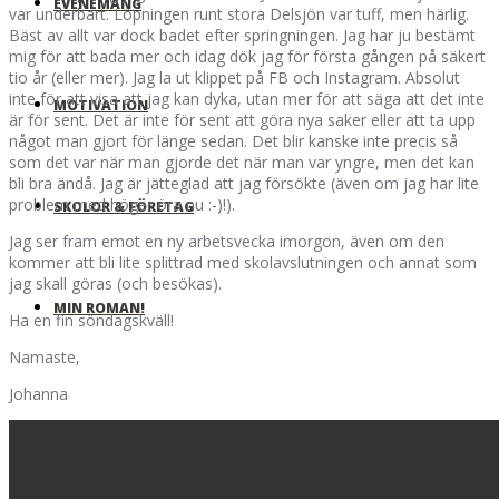
EVENEMANG
var underbart. Löpningen runt stora Delsjön var tuff, men härlig.
Bäst av allt var dock badet efter springningen. Jag har ju bestämt
mig för att bada mer och idag dök jag för första gången på säkert
tio år (eller mer). Jag la ut klippet på FB och Instagram. Absolut
inte för att visa att jag kan dyka, utan mer för att säga att det inte
MOTIVATION
är för sent. Det är inte för sent att göra nya saker eller att ta upp
något man gjort för länge sedan. Det blir kanske inte precis så
som det var när man gjorde det när man var yngre, men det kan
bli bra ändå. Jag är jätteglad att jag försökte (även om jag har lite
problem med höger öra nu :-)!).
SKOLOR & FÖRETAG
Jag ser fram emot en ny arbetsvecka imorgon, även om den
kommer att bli lite splittrad med skolavslutningen och annat som
jag skall göras (och besökas).
MIN ROMAN!
Ha en fin söndagskväll!
Namaste,
Johanna