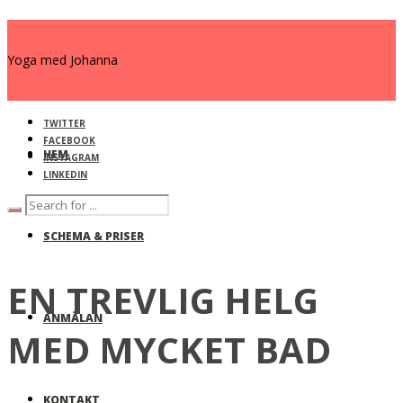
Yoga med Johanna
TWITTER
FACEBOOK
HEM
INSTAGRAM
LINKEDIN
SCHEMA & PRISER
EN TREVLIG HELG
ANMÄLAN
MED MYCKET BAD
KONTAKT