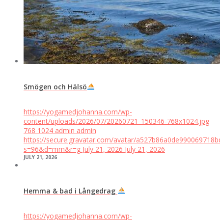
Smögen och Hälsö
https://yogamedjohanna.com/wp-
content/uploads/2026/07/20260721_150346-768x1024.jpg
768
1024
admin
admin
https://secure.gravatar.com/avatar/a527b86a0de99006971
s=96&d=mm&r=g
July 21, 2026
July 21, 2026
JULY 21, 2026
Hemma & bad i Långedrag
https://yogamedjohanna.com/wp-