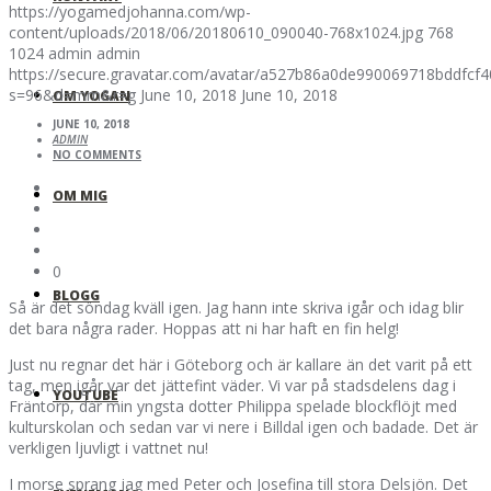
https://yogamedjohanna.com/wp-
content/uploads/2018/06/20180610_090040-768x1024.jpg
768
1024
admin
admin
https://secure.gravatar.com/avatar/a527b86a0de990069718bddfc
s=96&d=mm&r=g
June 10, 2018
June 10, 2018
OM YOGAN
JUNE 10, 2018
ADMIN
NO COMMENTS
OM MIG
0
BLOGG
Så är det söndag kväll igen. Jag hann inte skriva igår och idag blir
det bara några rader. Hoppas att ni har haft en fin helg!
Just nu regnar det här i Göteborg och är kallare än det varit på ett
tag, men igår var det jättefint väder. Vi var på stadsdelens dag i
YOUTUBE
Fräntorp, där min yngsta dotter Philippa spelade blockflöjt med
kulturskolan och sedan var vi nere i Billdal igen och badade. Det är
verkligen ljuvligt i vattnet nu!
I morse sprang jag med Peter och Josefina till stora Delsjön. Det