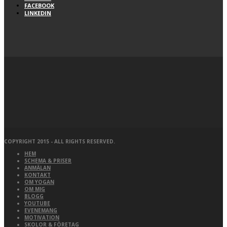
FACEBOOK
LINKEDIN
COPYRIGHT 2015 - ALL RIGHTS RESERVED.
HEM
SCHEMA & PRISER
ANMÄLAN
KONTAKT
OM YOGAN
OM MIG
BLOGG
YOUTUBE
EVENEMANG
MOTIVATION
SKOLOR & FÖRETAG