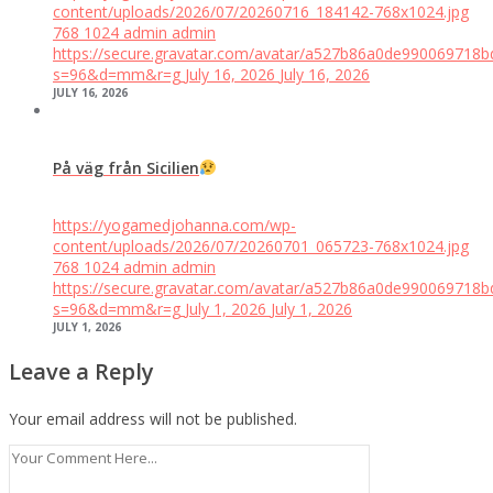
content/uploads/2026/07/20260716_184142-768x1024.jpg
768
1024
admin
admin
https://secure.gravatar.com/avatar/a527b86a0de99006971
s=96&d=mm&r=g
July 16, 2026
July 16, 2026
JULY 16, 2026
På väg från Sicilien
https://yogamedjohanna.com/wp-
content/uploads/2026/07/20260701_065723-768x1024.jpg
768
1024
admin
admin
https://secure.gravatar.com/avatar/a527b86a0de99006971
s=96&d=mm&r=g
July 1, 2026
July 1, 2026
JULY 1, 2026
Leave a Reply
Your email address will not be published.