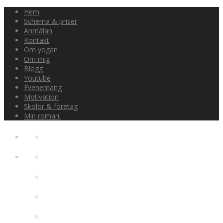
Hem
Schema & priser
Anmälan
Kontakt
Om yogan
Om mig
Blogg
Youtube
Evenemang
Motivation
Skolor & företag
Min roman!