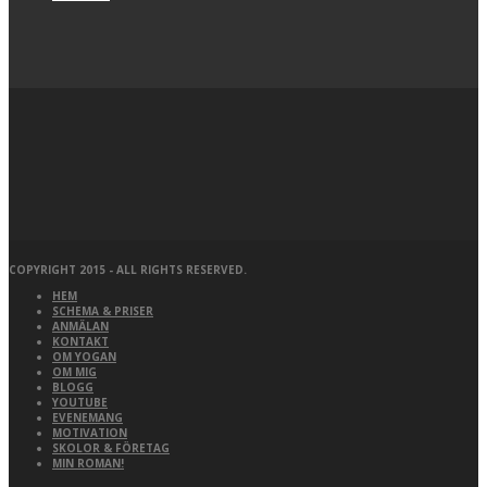
COPYRIGHT 2015 - ALL RIGHTS RESERVED.
HEM
SCHEMA & PRISER
ANMÄLAN
KONTAKT
OM YOGAN
OM MIG
BLOGG
YOUTUBE
EVENEMANG
MOTIVATION
SKOLOR & FÖRETAG
MIN ROMAN!