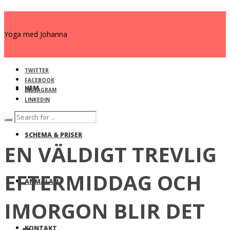
Yoga med Johanna
TWITTER
FACEBOOK
HEM
INSTAGRAM
LINKEDIN
SCHEMA & PRISER
EN VÄLDIGT TREVLIG
EFTERMIDDAG OCH
ANMÄLAN
IMORGON BLIR DET
KONTAKT