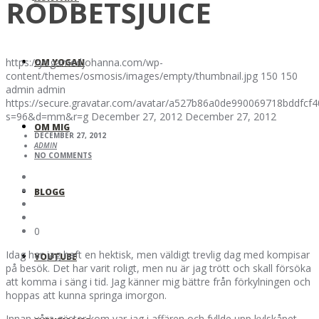
RÖDBETSJUICE
https://yogamedjohanna.com/wp-
OM YOGAN
content/themes/osmosis/images/empty/thumbnail.jpg
150
150
admin
admin
https://secure.gravatar.com/avatar/a527b86a0de990069718bddfc
s=96&d=mm&r=g
December 27, 2012
December 27, 2012
OM MIG
DECEMBER 27, 2012
ADMIN
NO COMMENTS
BLOGG
0
Idag har jag haft en hektisk, men väldigt trevlig dag med kompisar
YOUTUBE
på besök. Det har varit roligt, men nu är jag trött och skall försöka
att komma i säng i tid. Jag känner mig bättre från förkylningen och
hoppas att kunna springa imorgon.
Innan våra gäster kom var jag i affären och fyllde upp kylskåpet