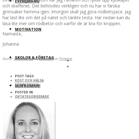
EVENEMANG
och skafferiet. Det behövdes verkligen och nu har vi färska
grönsaker hemma igen. Imorgon skall jag göra rödbetsjuice. Jag
har läst lite om det på nätet och tänkte testa. Här nedan kan du
läsa lite mer om rödbetor och varför de är bra för kroppen.
MOTIVATION
Namaste,
Johanna
SKOLOR & FÖRETAG
Source:
medimiss.net
via
Kathaleen
on
Pinterest
POST TAGS:
KOST OCH HÄLSA
RÖDBETSJUICE
MIN ROMAN!
POSTED IN:
OKTATEGORISERADE