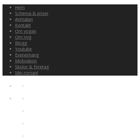
Hem
Schema & priser
Anmälan
Kontakt
Om yogan
Om mig
Blogg
Youtube
Evenemang
Motivation
Skolor & företag
Min roman!