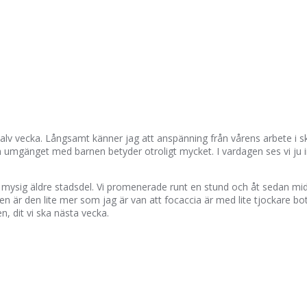
n halv vecka. Långsamt känner jag att anspänning från vårens arbete i
n umgänget med barnen betyder otroligt mycket. I vardagen ses vi ju i
n mysig äldre stadsdel. Vi promenerade runt en stund och åt sedan mid
ien är den lite mer som jag är van att focaccia är med lite tjockare bott
n, dit vi ska nästa vecka.