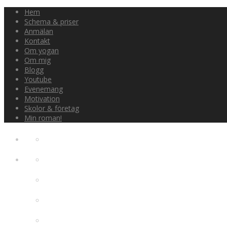
Hem
Schema & priser
Anmälan
Kontakt
Om yogan
Om mig
Blogg
Youtube
Evenemang
Motivation
Skolor & företag
Min roman!