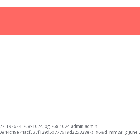
I
27_192624-768x1024.jpg
768
1024
admin
admin
fcf40844c49e74acf537f129d50777619d225328e?s=96&d=mm&r=g
June 