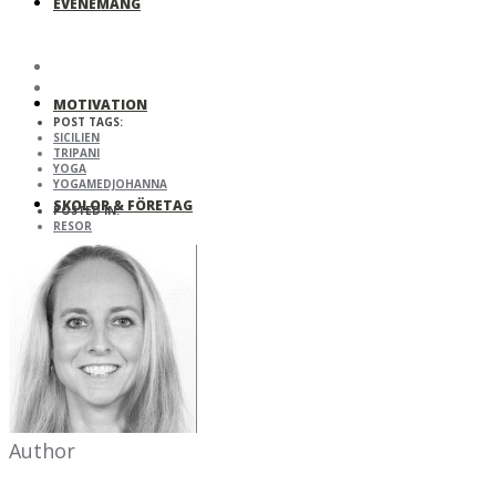
EVENEMANG
MOTIVATION
POST TAGS:
SICILIEN
TRIPANI
YOGA
YOGAMEDJOHANNA
SKOLOR & FÖRETAG
POSTED IN:
RESOR
MIN ROMAN!
Author