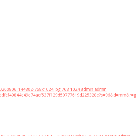
20260806_144802-768x1024.jpg
768
1024
admin
admin
18bddfcf40844c49e74acf537f129d50777619d225328e?s=96&d=mm&r=g