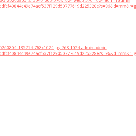
/IMG_20260805_213540_603-576x1024.webp
576
1024
admin
admin
18bddfcf40844c49e74acf537f129d50777619d225328e?s=96&d=mm&r=g
20260804_135714-768x1024.jpg
768
1024
admin
admin
18bddfcf40844c49e74acf537f129d50777619d225328e?s=96&d=mm&r=g