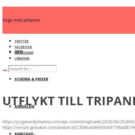
Yoga med Johanna
TWITTER
FACEBOOK
HEM
INSTAGRAM
LINKEDIN
SCHEMA & PRISER
UTFLYKT TILL TRIPAN
ANMÄLAN
https://yogamedjohanna.com/wp-content/uploads/2026/06/202606
https://secure.gravatar.com/avatar/a527b86a0de990069718bdd
KONTAKT