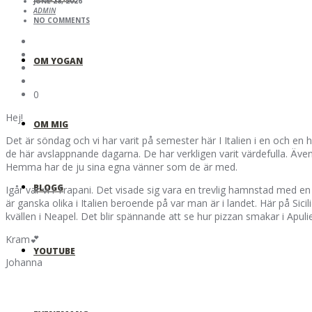
JUNE 28, 2026
ADMIN
NO COMMENTS
OM YOGAN
0
Hej!
OM MIG
Det är söndag och vi har varit på semester här I Italien i en och e
de här avslappnande dagarna. De har verkligen varit värdefulla. Äve
Hemma har de ju sina egna vänner som de är med.
BLOGG
Igår var vi i Trapani. Det visade sig vara en trevlig hamnstad med e
är ganska olika i Italien beroende på var man är i landet. Här på Sicil
kvällen i Neapel. Det blir spännande att se hur pizzan smakar i Apulie
Kram💕
YOUTUBE
Johanna