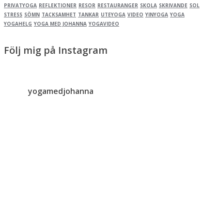
PRIVATYOGA
REFLEKTIONER
RESOR
RESTAURANGER
SKOLA
SKRIVANDE
SOL
STRESS
SÖMN
TACKSAMHET
TANKAR
UTEYOGA
VIDEO
YINYOGA
YOGA
YOGAHELG
YOGA MED JOHANNA
YOGAVIDEO
Följ mig på Instagram
yogamedjohanna