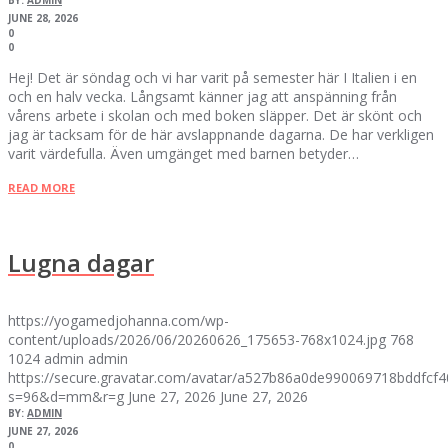
JUNE 28, 2026
0
0
Hej! Det är söndag och vi har varit på semester här I Italien i en
och en halv vecka. Långsamt känner jag att anspänning från
vårens arbete i skolan och med boken släpper. Det är skönt och
jag är tacksam för de här avslappnande dagarna. De har verkligen
varit värdefulla. Även umgänget med barnen betyder…
READ MORE
Lugna dagar
https://yogamedjohanna.com/wp-
content/uploads/2026/06/20260626_175653-768x1024.jpg
768
1024
admin
admin
https://secure.gravatar.com/avatar/a527b86a0de990069718bddfc
s=96&d=mm&r=g
June 27, 2026
June 27, 2026
BY:
ADMIN
JUNE 27, 2026
0