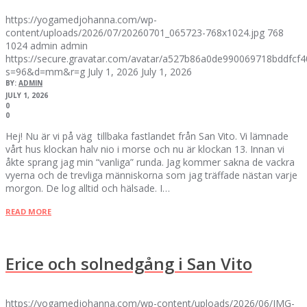
https://yogamedjohanna.com/wp-
content/uploads/2026/07/20260701_065723-768x1024.jpg
768
1024
admin
admin
https://secure.gravatar.com/avatar/a527b86a0de990069718bddfc
s=96&d=mm&r=g
July 1, 2026
July 1, 2026
BY:
ADMIN
JULY 1, 2026
0
0
Hej! Nu är vi på väg tillbaka fastlandet från San Vito. Vi lämnade
vårt hus klockan halv nio i morse och nu är klockan 13. Innan vi
åkte sprang jag min “vanliga” runda. Jag kommer sakna de vackra
vyerna och de trevliga människorna som jag träffade nästan varje
morgon. De log alltid och hälsade. I…
READ MORE
Erice och solnedgång i San Vito
https://yogamedjohanna.com/wp-content/uploads/2026/06/IMG-