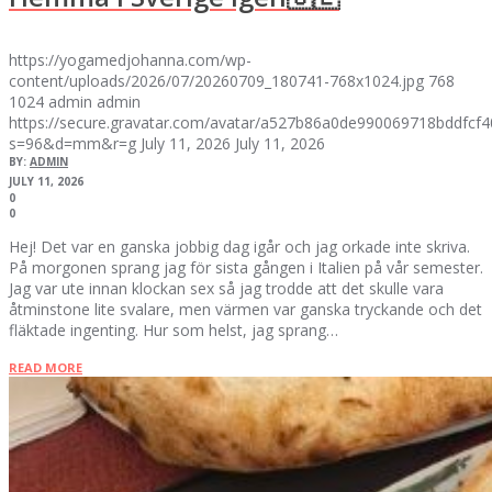
https://yogamedjohanna.com/wp-
content/uploads/2026/07/20260709_180741-768x1024.jpg
768
1024
admin
admin
https://secure.gravatar.com/avatar/a527b86a0de990069718bddfc
s=96&d=mm&r=g
July 11, 2026
July 11, 2026
BY:
ADMIN
JULY 11, 2026
0
0
Hej! Det var en ganska jobbig dag igår och jag orkade inte skriva.
På morgonen sprang jag för sista gången i Italien på vår semester.
Jag var ute innan klockan sex så jag trodde att det skulle vara
åtminstone lite svalare, men värmen var ganska tryckande och det
fläktade ingenting. Hur som helst, jag sprang…
READ MORE