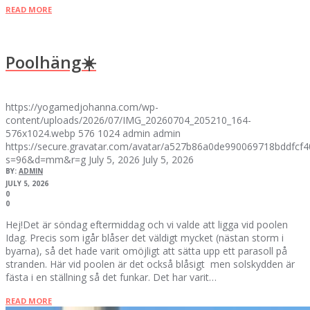
READ MORE
Poolhäng☀️
https://yogamedjohanna.com/wp-
content/uploads/2026/07/IMG_20260704_205210_164-
576x1024.webp
576
1024
admin
admin
https://secure.gravatar.com/avatar/a527b86a0de990069718bddfc
s=96&d=mm&r=g
July 5, 2026
July 5, 2026
BY:
ADMIN
JULY 5, 2026
0
0
Hej!Det är söndag eftermiddag och vi valde att ligga vid poolen
Idag. Precis som igår blåser det väldigt mycket (nästan storm i
byarna), så det hade varit omöjligt att sätta upp ett parasoll på
stranden. Här vid poolen är det också blåsigt men solskydden är
fästa i en ställning så det funkar. Det har varit…
READ MORE