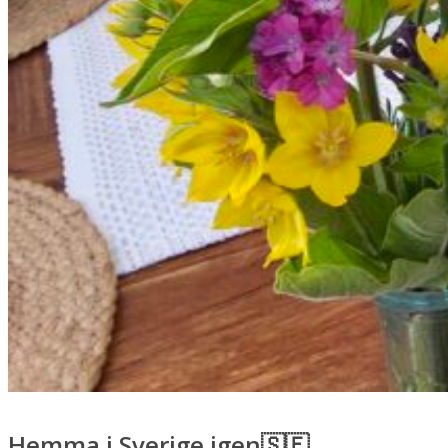
EVENEMANG
MOTIVATION
SKOLOR & FÖRETAG
MIN ROMAN!
Hemma i Sverige igen🇸🇪