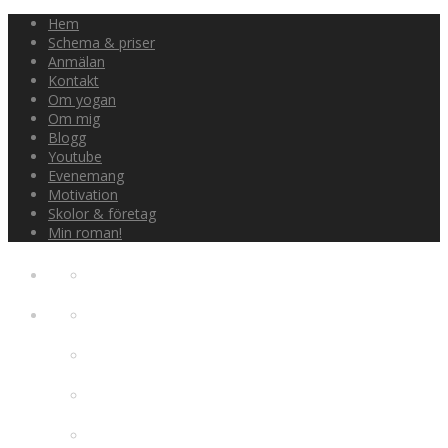
Hem
Schema & priser
Anmälan
Kontakt
Om yogan
Om mig
Blogg
Youtube
Evenemang
Motivation
Skolor & företag
Min roman!