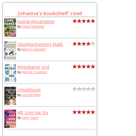
Johanna's bookshelf: read
Kastanjekvartetten
by
Emma Hamberg
Okuvliga kvinnors klubb
by
Kathryn Stockett
Amerikansk jord
by
Jeanine Cummins
Orkidéhuset
by
Lucinda Riley
Allt Som Var Du
by
Emily Spurr