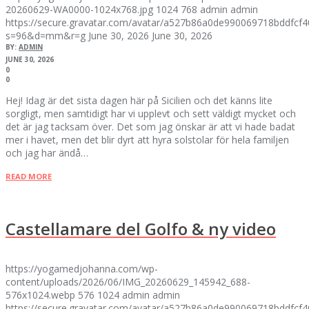
20260629-WA0000-1024x768.jpg
1024
768
admin
admin
https://secure.gravatar.com/avatar/a527b86a0de990069718bddfc
s=96&d=mm&r=g
June 30, 2026
June 30, 2026
BY:
ADMIN
JUNE 30, 2026
0
0
Hej! Idag är det sista dagen här på Sicilien och det känns lite
sorgligt, men samtidigt har vi upplevt och sett väldigt mycket och
det är jag tacksam över. Det som jag önskar är att vi hade badat
mer i havet, men det blir dyrt att hyra solstolar för hela familjen
och jag har ändå…
READ MORE
Castellamare del Golfo & ny video
https://yogamedjohanna.com/wp-
content/uploads/2026/06/IMG_20260629_145942_688-
576x1024.webp
576
1024
admin
admin
https://secure.gravatar.com/avatar/a527b86a0de990069718bddfc