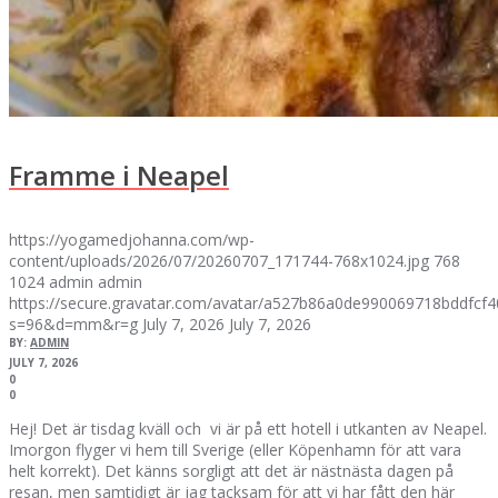
Framme i Neapel
https://yogamedjohanna.com/wp-
content/uploads/2026/07/20260707_171744-768x1024.jpg
768
1024
admin
admin
https://secure.gravatar.com/avatar/a527b86a0de990069718bddfc
s=96&d=mm&r=g
July 7, 2026
July 7, 2026
BY:
ADMIN
JULY 7, 2026
0
0
Hej! Det är tisdag kväll och vi är på ett hotell i utkanten av Neapel.
Imorgon flyger vi hem till Sverige (eller Köpenhamn för att vara
helt korrekt). Det känns sorgligt att det är nästnästa dagen på
resan, men samtidigt är jag tacksam för att vi har fått den här