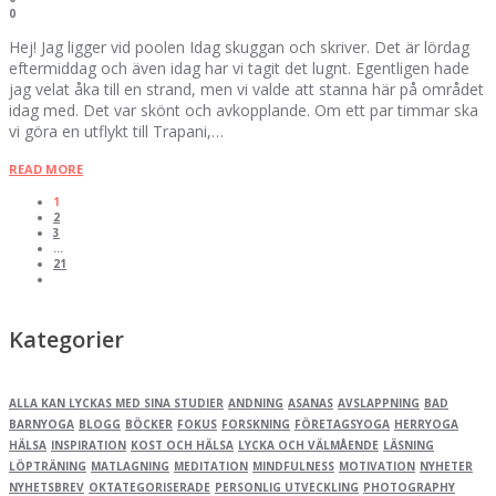
0
Hej! Jag ligger vid poolen Idag skuggan och skriver. Det är lördag
eftermiddag och även idag har vi tagit det lugnt. Egentligen hade
jag velat åka till en strand, men vi valde att stanna här på området
idag med. Det var skönt och avkopplande. Om ett par timmar ska
vi göra en utflykt till Trapani,…
READ MORE
1
2
3
…
21
Kategorier
ALLA KAN LYCKAS MED SINA STUDIER
ANDNING
ASANAS
AVSLAPPNING
BAD
BARNYOGA
BLOGG
BÖCKER
FOKUS
FORSKNING
FÖRETAGSYOGA
HERRYOGA
HÄLSA
INSPIRATION
KOST OCH HÄLSA
LYCKA OCH VÄLMÅENDE
LÄSNING
LÖPTRÄNING
MATLAGNING
MEDITATION
MINDFULNESS
MOTIVATION
NYHETER
NYHETSBREV
OKTATEGORISERADE
PERSONLIG UTVECKLING
PHOTOGRAPHY