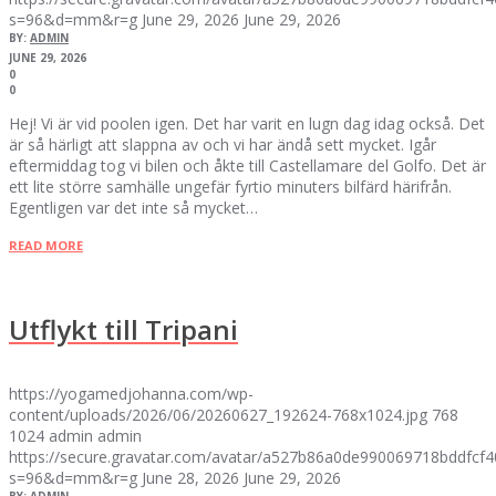
s=96&d=mm&r=g
June 29, 2026
June 29, 2026
BY:
ADMIN
JUNE 29, 2026
0
0
Hej! Vi är vid poolen igen. Det har varit en lugn dag idag också. Det
är så härligt att slappna av och vi har ändå sett mycket. Igår
eftermiddag tog vi bilen och åkte till Castellamare del Golfo. Det är
ett lite större samhälle ungefär fyrtio minuters bilfärd härifrån.
Egentligen var det inte så mycket…
READ MORE
Utflykt till Tripani
https://yogamedjohanna.com/wp-
content/uploads/2026/06/20260627_192624-768x1024.jpg
768
1024
admin
admin
https://secure.gravatar.com/avatar/a527b86a0de990069718bddfc
s=96&d=mm&r=g
June 28, 2026
June 29, 2026
BY:
ADMIN