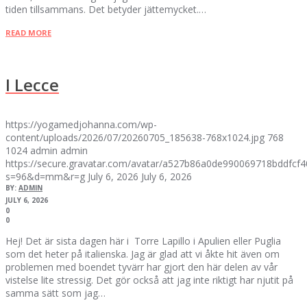
tiden tillsammans. Det betyder jättemycket.…
READ MORE
I Lecce
https://yogamedjohanna.com/wp-
content/uploads/2026/07/20260705_185638-768x1024.jpg
768
1024
admin
admin
https://secure.gravatar.com/avatar/a527b86a0de990069718bddfc
s=96&d=mm&r=g
July 6, 2026
July 6, 2026
BY:
ADMIN
JULY 6, 2026
0
0
Hej! Det är sista dagen här i Torre Lapillo i Apulien eller Puglia
som det heter på italienska. Jag är glad att vi åkte hit även om
problemen med boendet tyvärr har gjort den här delen av vår
vistelse lite stressig. Det gör också att jag inte riktigt har njutit på
samma sätt som jag…