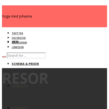
Yoga med Johanna
TWITTER
FACEBOOK
HEM
INSTAGRAM
LINKEDIN
SCHEMA & PRISER
RESOR
ANMÄLAN
KONTAKT