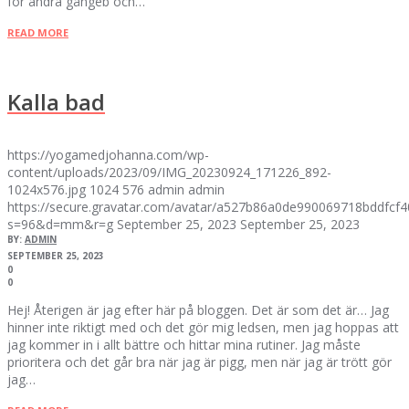
för andra gångeb och…
READ MORE
Kalla bad
https://yogamedjohanna.com/wp-
content/uploads/2023/09/IMG_20230924_171226_892-
1024x576.jpg
1024
576
admin
admin
https://secure.gravatar.com/avatar/a527b86a0de990069718bddfc
s=96&d=mm&r=g
September 25, 2023
September 25, 2023
BY:
ADMIN
SEPTEMBER 25, 2023
0
0
Hej! Återigen är jag efter här på bloggen. Det är som det är… Jag
hinner inte riktigt med och det gör mig ledsen, men jag hoppas att
jag kommer in i allt bättre och hittar mina rutiner. Jag måste
prioritera och det går bra när jag är pigg, men när jag är trött gör
jag…