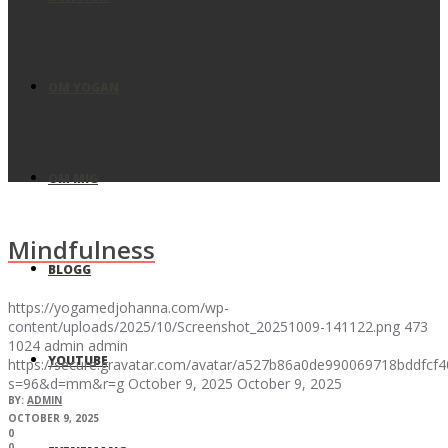
OM YOGAN
OM MIG
Mindfulness
BLOGG
https://yogamedjohanna.com/wp-
content/uploads/2025/10/Screenshot_20251009-141122.png
473
1024
admin
admin
YOUTUBE
https://secure.gravatar.com/avatar/a527b86a0de990069718bddfc
s=96&d=mm&r=g
October 9, 2025
October 9, 2025
BY:
ADMIN
OCTOBER 9, 2025
0
0