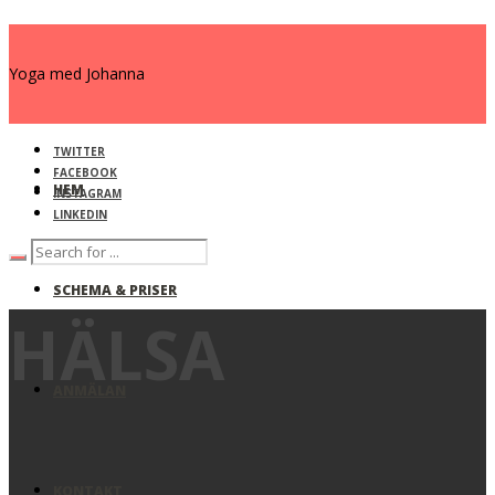
Yoga med Johanna
TWITTER
FACEBOOK
HEM
INSTAGRAM
LINKEDIN
SCHEMA & PRISER
HÄLSA
ANMÄLAN
KONTAKT