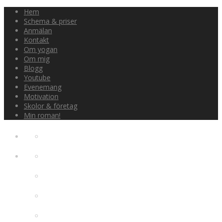
Hem
Schema & priser
Anmälan
Kontakt
Om yogan
Om mig
Blogg
Youtube
Evenemang
Motivation
Skolor & företag
Min roman!