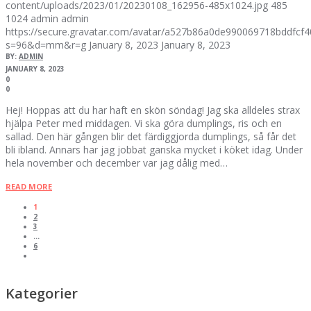
content/uploads/2023/01/20230108_162956-485x1024.jpg
485
1024
admin
admin
https://secure.gravatar.com/avatar/a527b86a0de990069718bddfc
s=96&d=mm&r=g
January 8, 2023
January 8, 2023
BY:
ADMIN
JANUARY 8, 2023
0
0
Hej! Hoppas att du har haft en skön söndag! Jag ska alldeles strax
hjälpa Peter med middagen. Vi ska göra dumplings, ris och en
sallad. Den här gången blir det färdiggjorda dumplings, så får det
bli ibland. Annars har jag jobbat ganska mycket i köket idag. Under
hela november och december var jag dålig med…
READ MORE
1
2
3
…
6
Kategorier