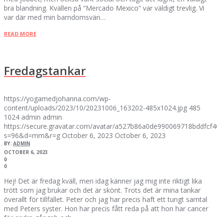
bra blandning. Kvällen på “Mercado Mexico” var väldigt trevlig. Vi
var där med min barndomsvän…
READ MORE
Fredagstankar
https://yogamedjohanna.com/wp-
content/uploads/2023/10/20231006_163202-485x1024.jpg
485
1024
admin
admin
https://secure.gravatar.com/avatar/a527b86a0de990069718bddfc
s=96&d=mm&r=g
October 6, 2023
October 6, 2023
BY:
ADMIN
OCTOBER 6, 2023
0
0
Hej! Det är fredag kväll, men idag känner jag mig inte riktigt lika
trött som jag brukar och det är skönt. Trots det är mina tankar
överallt för tillfället. Peter och jag har precis haft ett tungt samtal
med Peters syster. Hon har precis fått reda på att hon har cancer