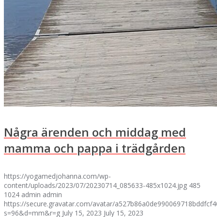
Några ärenden och middag med
mamma och pappa i trädgården
https://yogamedjohanna.com/wp-
content/uploads/2023/07/20230714_085633-485x1024.jpg
485
1024
admin
admin
https://secure.gravatar.com/avatar/a527b86a0de990069718bddfc
s=96&d=mm&r=g
July 15, 2023
July 15, 2023