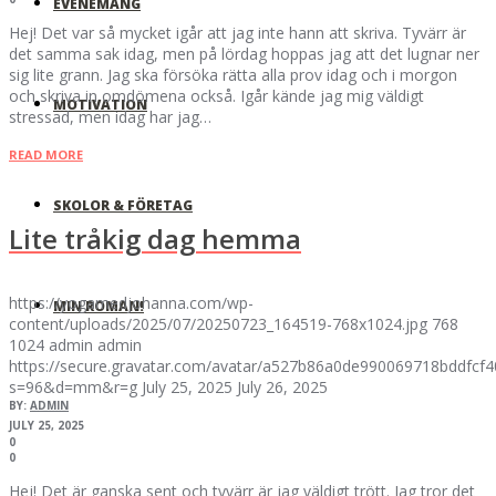
EVENEMANG
Hej! Det var så mycket igår att jag inte hann att skriva. Tyvärr är
det samma sak idag, men på lördag hoppas jag att det lugnar ner
sig lite grann. Jag ska försöka rätta alla prov idag och i morgon
och skriva in omdömena också. Igår kände jag mig väldigt
MOTIVATION
stressad, men idag har jag…
READ MORE
SKOLOR & FÖRETAG
Lite tråkig dag hemma
https://yogamedjohanna.com/wp-
MIN ROMAN!
content/uploads/2025/07/20250723_164519-768x1024.jpg
768
1024
admin
admin
https://secure.gravatar.com/avatar/a527b86a0de990069718bddfc
s=96&d=mm&r=g
July 25, 2025
July 26, 2025
BY:
ADMIN
JULY 25, 2025
0
0
Hej! Det är ganska sent och tyvärr är jag väldigt trött. Jag tror det