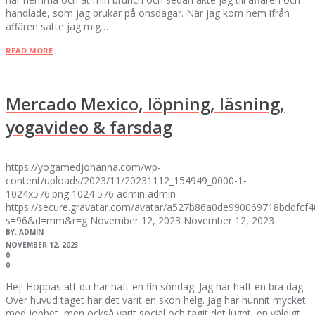
handlade, som jag brukar på onsdagar. När jag kom hem ifrån
affären satte jag mig…
READ MORE
Mercado Mexico, löpning, läsning,
yogavideo & farsdag
https://yogamedjohanna.com/wp-
content/uploads/2023/11/20231112_154949_0000-1-
1024x576.png
1024
576
admin
admin
https://secure.gravatar.com/avatar/a527b86a0de990069718bddfc
s=96&d=mm&r=g
November 12, 2023
November 12, 2023
BY:
ADMIN
NOVEMBER 12, 2023
0
0
Hej! Hoppas att du har haft en fin söndag! Jag har haft en bra dag.
Över huvud taget har det varit en skön helg. Jag har hunnit mycket
med jobbet, men också varit social och tagit det lugnt, en väldigt