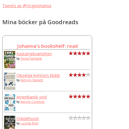
Tweets av @YogaJohanna
Mina böcker på Goodreads
Johanna's bookshelf: read
Kastanjekvartetten
by
Emma Hamberg
Okuvliga kvinnors klubb
by
Kathryn Stockett
Amerikansk jord
by
Jeanine Cummins
Orkidéhuset
by
Lucinda Riley