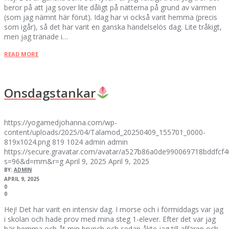
beror på att jag sover lite dåligt på nätterna på grund av värmen
(som jag nämnt här förut). Idag har vi också varit hemma (precis
som igår), så det har varit en ganska händelselös dag. Lite tråkigt,
men jag tränade i…
READ MORE
Onsdagstankar
https://yogamedjohanna.com/wp-
content/uploads/2025/04/Talamod_20250409_155701_0000-
819x1024.png
819
1024
admin
admin
https://secure.gravatar.com/avatar/a527b86a0de990069718bddfc
s=96&d=mm&r=g
April 9, 2025
April 9, 2025
BY:
ADMIN
APRIL 9, 2025
0
0
Hej! Det har varit en intensiv dag. I morse och i förmiddags var jag
i skolan och hade prov med mina steg 1-elever. Efter det var jag
här hemma och åt min brunch och sedan åkte jag till affären och