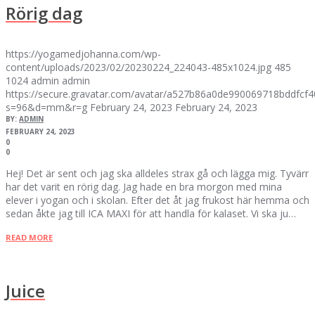
Rörig dag
https://yogamedjohanna.com/wp-
content/uploads/2023/02/20230224_224043-485x1024.jpg
485
1024
admin
admin
https://secure.gravatar.com/avatar/a527b86a0de990069718bddfc
s=96&d=mm&r=g
February 24, 2023
February 24, 2023
BY:
ADMIN
FEBRUARY 24, 2023
0
0
Hej! Det är sent och jag ska alldeles strax gå och lägga mig. Tyvärr
har det varit en rörig dag. Jag hade en bra morgon med mina
elever i yogan och i skolan. Efter det åt jag frukost här hemma och
sedan åkte jag till ICA MAXI för att handla för kalaset. Vi ska ju…
READ MORE
Juice