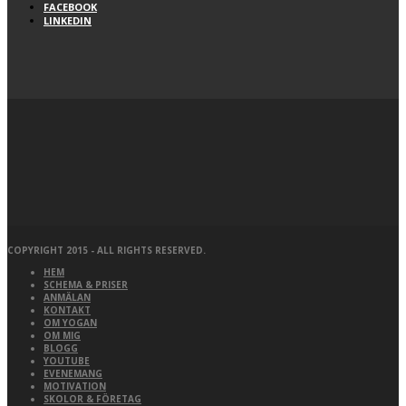
FACEBOOK
LINKEDIN
COPYRIGHT 2015 - ALL RIGHTS RESERVED.
HEM
SCHEMA & PRISER
ANMÄLAN
KONTAKT
OM YOGAN
OM MIG
BLOGG
YOUTUBE
EVENEMANG
MOTIVATION
SKOLOR & FÖRETAG