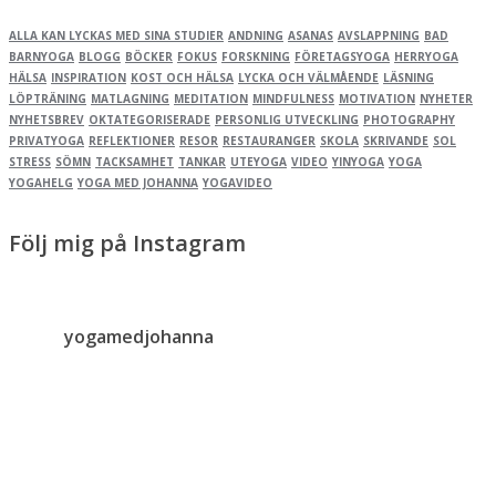
ALLA KAN LYCKAS MED SINA STUDIER
ANDNING
ASANAS
AVSLAPPNING
BAD
BARNYOGA
BLOGG
BÖCKER
FOKUS
FORSKNING
FÖRETAGSYOGA
HERRYOGA
HÄLSA
INSPIRATION
KOST OCH HÄLSA
LYCKA OCH VÄLMÅENDE
LÄSNING
LÖPTRÄNING
MATLAGNING
MEDITATION
MINDFULNESS
MOTIVATION
NYHETER
NYHETSBREV
OKTATEGORISERADE
PERSONLIG UTVECKLING
PHOTOGRAPHY
PRIVATYOGA
REFLEKTIONER
RESOR
RESTAURANGER
SKOLA
SKRIVANDE
SOL
STRESS
SÖMN
TACKSAMHET
TANKAR
UTEYOGA
VIDEO
YINYOGA
YOGA
YOGAHELG
YOGA MED JOHANNA
YOGAVIDEO
Följ mig på Instagram
yogamedjohanna