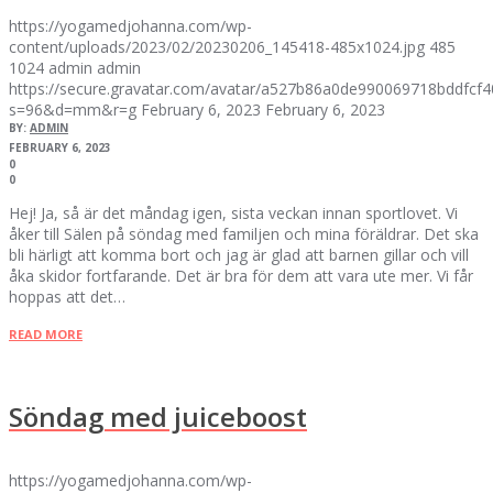
https://yogamedjohanna.com/wp-
content/uploads/2023/02/20230206_145418-485x1024.jpg
485
1024
admin
admin
https://secure.gravatar.com/avatar/a527b86a0de990069718bddfc
s=96&d=mm&r=g
February 6, 2023
February 6, 2023
BY:
ADMIN
FEBRUARY 6, 2023
0
0
Hej! Ja, så är det måndag igen, sista veckan innan sportlovet. Vi
åker till Sälen på söndag med familjen och mina föräldrar. Det ska
bli härligt att komma bort och jag är glad att barnen gillar och vill
åka skidor fortfarande. Det är bra för dem att vara ute mer. Vi får
hoppas att det…
READ MORE
Söndag med juiceboost
https://yogamedjohanna.com/wp-