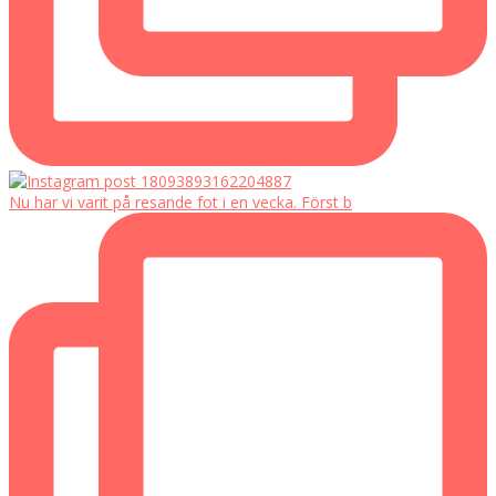
Nu har vi varit på resande fot i en vecka. Först b