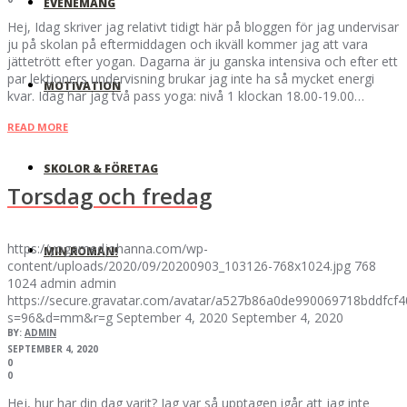
EVENEMANG
Hej, Idag skriver jag relativt tidigt här på bloggen för jag undervisar
ju på skolan på eftermiddagen och ikväll kommer jag att vara
jättetrött efter yogan. Dagarna är ju ganska intensiva och efter ett
par lektioners undervisning brukar jag inte ha så mycket energi
MOTIVATION
kvar. Idag har jag två pass yoga: nivå 1 klockan 18.00-19.00…
READ MORE
SKOLOR & FÖRETAG
Torsdag och fredag
https://yogamedjohanna.com/wp-
MIN ROMAN!
content/uploads/2020/09/20200903_103126-768x1024.jpg
768
1024
admin
admin
https://secure.gravatar.com/avatar/a527b86a0de990069718bddfc
s=96&d=mm&r=g
September 4, 2020
September 4, 2020
BY:
ADMIN
SEPTEMBER 4, 2020
0
0
Hej, hur har din dag varit? Jag var så upptagen igår att jag inte