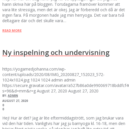
hann skriva här på bloggen. Torsdagarna framöver kommer att
vara lite stressiga, men det är okej. Jag är förberedd och då är det
ingen fara. På morgonen hade jag min herryoga. Det var bara två
deltagare där och det skulle vara…
READ MORE
Ny inspelning och undervisning
https://yogamedjohanna.com/wp-
content/uploads/2020/08/IMG_20200827_152023_572-
1024x1024.jpg
1024
1024
admin
admin
https://secure.gravatar.com/avatar/a527b86a0de990069718bddfc
s=96&d=mm&r=g
August 27, 2020
August 27, 2020
BY:
ADMIN
AUGUST 27, 2020
0
0
Hej! Hur är det? Jag är lite eftermiddagstrött, som jag brukar vara
vid den här tiden. Vanligtvis har jag ju barnyoga kl. 16-18, men den
börjar först nästa vecka, så idag har jag haft lite extra tid att