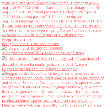
Instagram post 18129510643569085
Valborgsmässoafton🇸🇪☀️🌷! En härlig kväll på stan (
Hoppas att det har varit en fin helg än så länge o