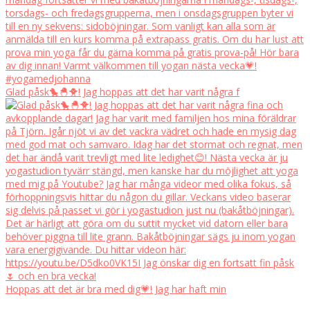
Glad påsk🐤🐣🐥! Jag hoppas att det har varit några f
Hoppas att det är bra med dig💗! Jag har haft min