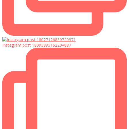
Instagram post 18093893162204887