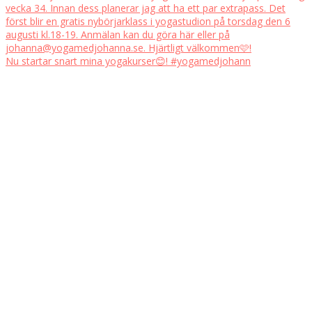
Nu startar snart mina yogakurser😊! #yogamedjohann