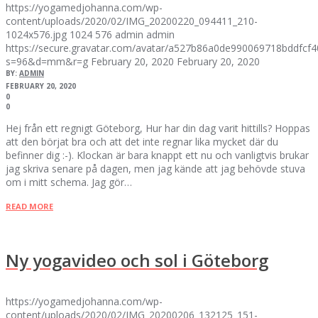
https://yogamedjohanna.com/wp-
content/uploads/2020/02/IMG_20200220_094411_210-
1024x576.jpg
1024
576
admin
admin
https://secure.gravatar.com/avatar/a527b86a0de990069718bddfc
s=96&d=mm&r=g
February 20, 2020
February 20, 2020
BY:
ADMIN
FEBRUARY 20, 2020
0
0
Hej från ett regnigt Göteborg, Hur har din dag varit hittills? Hoppas
att den börjat bra och att det inte regnar lika mycket där du
befinner dig :-). Klockan är bara knappt ett nu och vanligtvis brukar
jag skriva senare på dagen, men jag kände att jag behövde stuva
om i mitt schema. Jag gör…
READ MORE
Ny yogavideo och sol i Göteborg
https://yogamedjohanna.com/wp-
content/uploads/2020/02/IMG_20200206_132125_151-