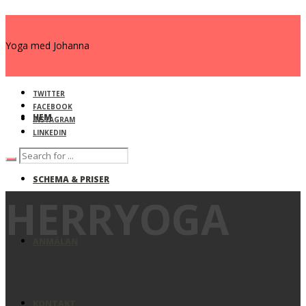
Yoga med Johanna
TWITTER
FACEBOOK
HEM
INSTAGRAM
LINKEDIN
SCHEMA & PRISER
HERRYOGA
ANMÄLAN
KONTAKT