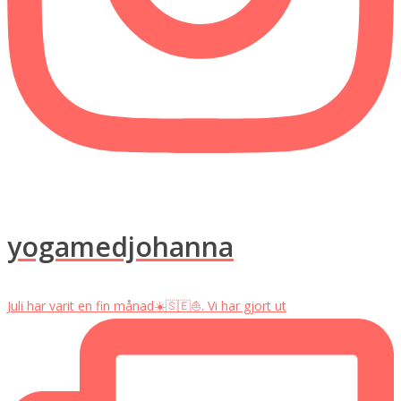
yogamedjohanna
Juli har varit en fin månad☀️🇸🇪⛵️. Vi har gjort ut