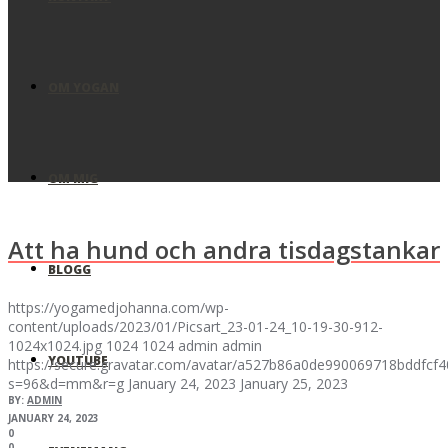
OM YOGAN
OM MIG
Att ha hund och andra tisdagstankar
BLOGG
https://yogamedjohanna.com/wp-
content/uploads/2023/01/Picsart_23-01-24_10-19-30-912-
1024x1024.jpg
1024
1024
admin
admin
YOUTUBE
https://secure.gravatar.com/avatar/a527b86a0de990069718bddfc
s=96&d=mm&r=g
January 24, 2023
January 25, 2023
BY:
ADMIN
JANUARY 24, 2023
0
0