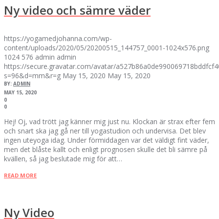
Ny video och sämre väder
https://yogamedjohanna.com/wp-
content/uploads/2020/05/20200515_144757_0001-1024x576.png
1024
576
admin
admin
https://secure.gravatar.com/avatar/a527b86a0de990069718bddfc
s=96&d=mm&r=g
May 15, 2020
May 15, 2020
BY:
ADMIN
MAY 15, 2020
0
0
Hej! Oj, vad trött jag känner mig just nu. Klockan är strax efter fem
och snart ska jag gå ner till yogastudion och undervisa. Det blev
ingen uteyoga idag. Under förmiddagen var det väldigt fint väder,
men det blåste kallt och enligt prognosen skulle det bli sämre på
kvällen, så jag beslutade mig för att…
READ MORE
Ny Video