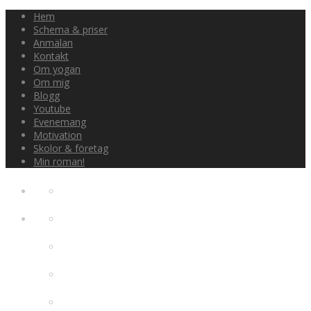
Hem
Schema & priser
Anmälan
Kontakt
Om yogan
Om mig
Blogg
Youtube
Evenemang
Motivation
Skolor & företag
Min roman!