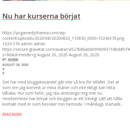
Nu har kurserna börjat
https://yogamedjohanna.com/wp-
content/uploads/2020/08/20200820_133830_0000-1024x576.png
1024
576
admin
admin
https://secure.gravatar.com/avatar/a527b86a0de990069718bddfc
s=96&d=mm&r=g
August 20, 2020
August 20, 2020
BY:
ADMIN
AUGUST 20, 2020
0
0
Det här med bloggskrivandet går inte så bra för tilfället. Det är
som om jag kommit ur mina rtuiner och inte riktigt kan hitta
tillbaka. Hur som helst, jag ska anstränga mig mer nu.
Höstterminen har börjat och bloggen är ett trevligt sätt att hålla
kontakt med er som besöker min hemsida. I måndags startade…
READ MORE