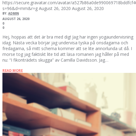
https://secure.gravatar.com/avatar/a527b86a0de990069718bddfc
s=96&d=mm&r=g
August 26, 2020
August 26, 2020
BY:
ADMIN
AUGUST 26, 2020
0
0
Hej, hoppas att det är bra med dig! Jag har ingen yogaundervisning
idag. Nästa vecka börjar jag undervisa tyska på onsdagarna och
fredagarna, så mitt schema kommer att se lite annorlunda ut då. I
morse tog jag faktiskt lite tid att läsa romanen jag håller på med
nu: “I fikonträdets skugga” av Camilla Davidsson. Jag…
READ MORE