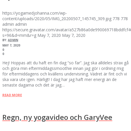
https://yogamedjohanna.com/wp-
content/uploads/2020/05/IMG_20200507_145745_309.jpg
778
778
admin
admin
https://secure.gravatar.com/avatar/a527b86a0de990069718bddfc
s=96&d=mm&r=g
May 7, 2020
May 7, 2020
BY:
ADMIN
MAY 7, 2020
0
0
Hej! Hoppas att du haft en fin dag “so far”. Jag ska alldeles strax gå
och göra min eftermiddagssmoothie innan jag gör i ordning mig
för eftermiddagens och kvällens undervisning. Vädret är fint och vi
ska vara ute igen. Härligt! I dag har jag haft mer energi än de
senaste dagarna och det är jag…
READ MORE
Regn, ny yogavideo och GaryVee