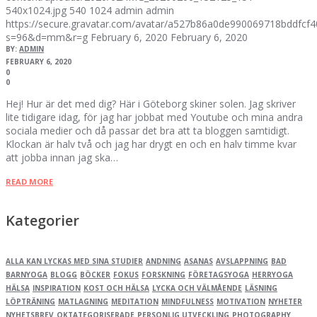
540x1024.jpg
540
1024
admin
admin
https://secure.gravatar.com/avatar/a527b86a0de990069718bddfc
s=96&d=mm&r=g
February 6, 2020
February 6, 2020
BY:
ADMIN
FEBRUARY 6, 2020
0
0
Hej! Hur är det med dig? Här i Göteborg skiner solen. Jag skriver
lite tidigare idag, för jag har jobbat med Youtube och mina andra
sociala medier och då passar det bra att ta bloggen samtidigt.
Klockan är halv två och jag har drygt en och en halv timme kvar
att jobba innan jag ska…
READ MORE
Kategorier
ALLA KAN LYCKAS MED SINA STUDIER
ANDNING
ASANAS
AVSLAPPNING
BAD
BARNYOGA
BLOGG
BÖCKER
FOKUS
FORSKNING
FÖRETAGSYOGA
HERRYOGA
HÄLSA
INSPIRATION
KOST OCH HÄLSA
LYCKA OCH VÄLMÅENDE
LÄSNING
LÖPTRÄNING
MATLAGNING
MEDITATION
MINDFULNESS
MOTIVATION
NYHETER
NYHETSBREV
OKTATEGORISERADE
PERSONLIG UTVECKLING
PHOTOGRAPHY