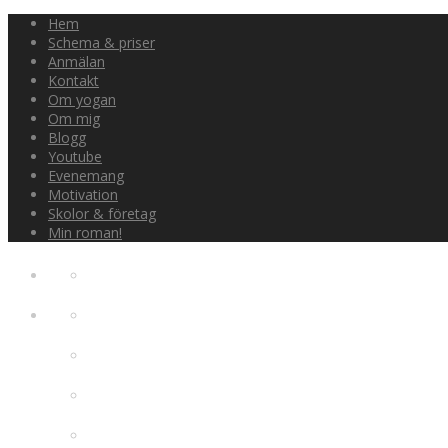
Hem
Schema & priser
Anmälan
Kontakt
Om yogan
Om mig
Blogg
Youtube
Evenemang
Motivation
Skolor & företag
Min roman!