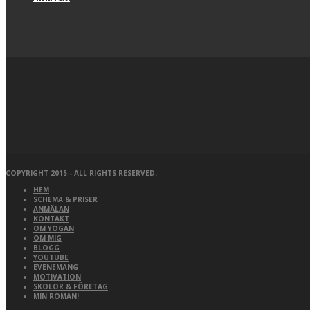
COPYRIGHT 2015 - ALL RIGHTS RESERVED.
HEM
SCHEMA & PRISER
ANMÄLAN
KONTAKT
OM YOGAN
OM MIG
BLOGG
YOUTUBE
EVENEMANG
MOTIVATION
SKOLOR & FÖRETAG
MIN ROMAN!