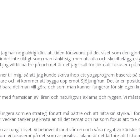
Jag har nog aldrig känt att tiden försvunnit på det viset som den gjor
lir det inte riktigt som man tänkt sig, men att älta och skuldbelägga si
 jag vill bli bättre på och det är det jag skall försöka att fokusera på n
oner till mig, så att jag kunde skriva ihop ett yogaprogram baserat på
are och vi kommer att bygga upp emot Sjöjungfrun. Det är en positio
ltid bara det man vill göra och som man känner fungerar för sin egen k
r med framsidan av låren och naturligtvis axlarna och ryggen. Vi må
ngera som en strategi för att må bättre och att hitta sin styrka. I fö
veckan tänker jag knyta an till det temat och ha som fokus att: ”Se det 
är tungt i livet. Vi behöver ibland vår oro och våra negativa känslor för
m vi fokuserar på det som är positivt. Ibland är det lättare att hitta a