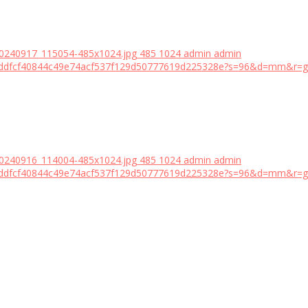
20240917_115054-485x1024.jpg
485
1024
admin
admin
18bddfcf40844c49e74acf537f129d50777619d225328e?s=96&d=mm&r=g
20240916_114004-485x1024.jpg
485
1024
admin
admin
18bddfcf40844c49e74acf537f129d50777619d225328e?s=96&d=mm&r=g