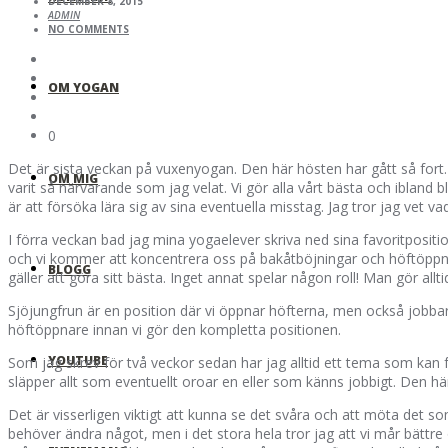
DECEMBER 8, 2015
ADMIN
NO COMMENTS
OM YOGAN
0
Det är sista veckan på vuxenyogan. Den här hösten har gått så fort. 
OM MIG
varit så närvarande som jag velat. Vi gör alla vårt bästa och ibland b
är att försöka lära sig av sina eventuella misstag. Jag tror
jag vet vad
I förra veckan bad jag mina yogaelever skriva ned sina favoritpositi
och vi kommer att koncentrera oss på bakåtböjningar och höftöppn
BLOGG
gäller att göra sitt bästa. Inget annat spelar någon roll! Man gör al
Sjöjungfrun är en position där vi öppnar höfterna, men också jobba
höftöppnare innan vi gör den kompletta positionen.
YOUTUBE
Som jag skrev för två veckor sedan har jag alltid ett tema som kan fu
släpper allt som eventuellt oroar en eller som känns jobbigt. Den här 
Det är visserligen viktigt att kunna se det svåra och att möta det som 
behöver ändra något, men i det stora hela tror jag att vi mår bättre o