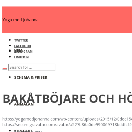
Yoga med Johanna
TWITTER
FACEBOOK
HEM
INSTAGRAM
LINKEDIN
SCHEMA & PRISER
BAKÅTBÖJARE OCH H
ANMÄLAN
https://yogamedjohanna.com/wp-content/uploads/2015/12/8dec15c
https://secure.gravatar.com/avatar/a527b86a0de990069718bdd
KONTAKT