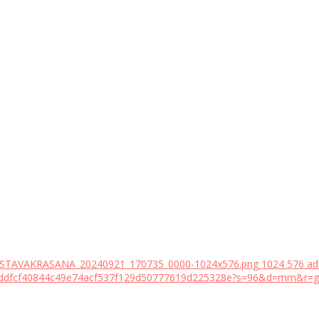
9/ASTAVAKRASANA_20240921_170735_0000-1024x576.png
1024
576
ad
18bddfcf40844c49e74acf537f129d50777619d225328e?s=96&d=mm&r=g