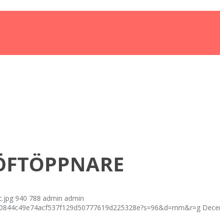
ÖFTÖPPNARE
.jpg
940
788
admin
admin
fcf40844c49e74acf537f129d50777619d225328e?s=96&d=mm&r=g
Dece