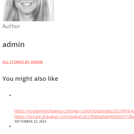
Author
admin
ALL STORIES BY: ADMIN
You might also like
https://yogamedjohanna.com/wp-content/uploads/2024/0
https://secure.gravatar.com/avatar/a527b86a0de9900697
SEPTEMBER 22, 2024