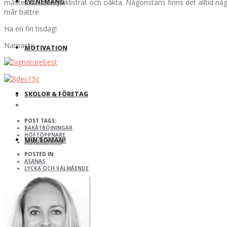
EVENEMANG
måste inte vara påklistrat och oäkta. Någonstans finns det alltid nå
mår bättre.
Ha en fin tisdag!
Namaste,
MOTIVATION
SKOLOR & FÖRETAG
POST TAGS:
BAKÅTBÖJNINGAR
HÖFTÖPPNARE
MIN ROMAN!
SJÖJUNGFRUN
POSTED IN:
ASANAS
LYCKA OCH VÄLMÅENDE