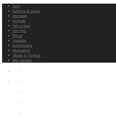
Hem
Schema & priser
Anmälan
Kontakt
Om yogan
Om mig
Blogg
Youtube
Evenemang
Motivation
Skolor & företag
Min roman!