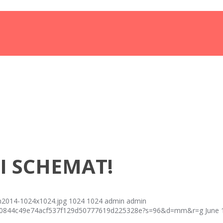
I SCHEMAT!
n2014-1024x1024.jpg
1024
1024
admin
admin
fcf40844c49e74acf537f129d50777619d225328e?s=96&d=mm&r=g
June 