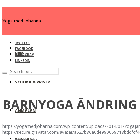
Yoga med Johanna
TWITTER
FACEBOOK
HEM
INSTAGRAM
LINKEDIN
SCHEMA & PRISER
BARNYOGA ÄNDRING 
ANMÄLAN
https://yogamedjohanna.com/wp-content/uploads/2014/01/Yogaja
https://secure.gravatar.com/avatar/a527b86a0de990069718bdd
KONTAKT