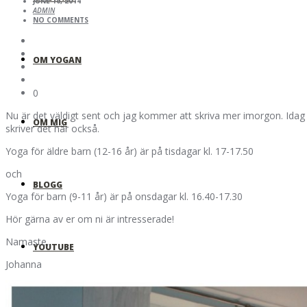
JUNE 10, 2014
ADMIN
NO COMMENTS
OM YOGAN
0
Nu är det väldigt sent och jag kommer att skriva mer imorgon. Idag 
OM MIG
skriver det här också.
Yoga för äldre barn (12-16 år) är på tisdagar kl. 17-17.50
och
BLOGG
Yoga för barn (9-11 år) är på onsdagar kl. 16.40-17.30
Hör gärna av er om ni är intresserade!
Namaste,
YOUTUBE
Johanna