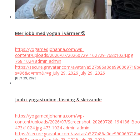
Mer jobb med yogan i värmen🫡
https://yogamedjohanna.com/wp-
content/uploads/2026/07/20260729_162729-768x1024.jpg
768
1024
admin
admin
https://secure.gravatar.com/avatar/a527b86a0de99006971
s=96&d=mm&r=g
July 29, 2026
July 29, 2026
JULY 29, 2026
Jobb i yogastudion, läsning & skrivande
https://yogamedjohanna.com/wp-
content/uploads/2026/07/Screenshot_20260728_194136_Boo
473x1024.jpg
473
1024
admin
admin
https://secure.gravatar.com/avatar/a527b86a0de99006971
s=96&d=mm&r=g
July 28, 2026
July 28, 2026