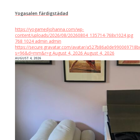
Yogasalen färdigstädad
https://yogamedjohanna.com/wp-
content/uploads/2026/08/20260804_135714-768x1024.jpg
768
1024
admin
admin
https://secure.gravatar.com/avatar/a527b86a0de99006971
s=96&d=mm&r=g
August 4, 2026
August 4, 2026
AUGUST 4, 2026