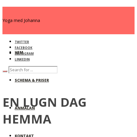
Yoga med Johanna
TWITTER
FACEBOOK
HEM
INSTAGRAM
LINKEDIN
SCHEMA & PRISER
EN LUGN DAG
ANMÄLAN
HEMMA
KONTAKT