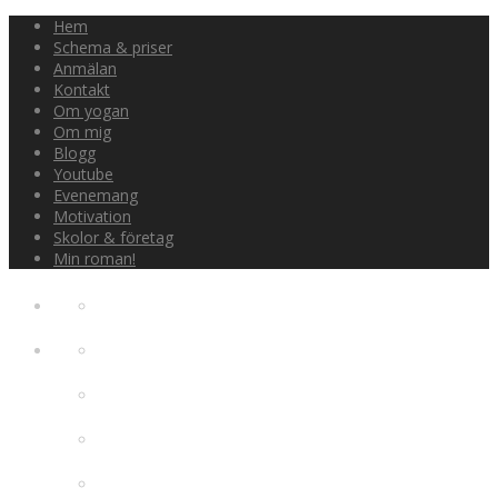
Hem
Schema & priser
Anmälan
Kontakt
Om yogan
Om mig
Blogg
Youtube
Evenemang
Motivation
Skolor & företag
Min roman!