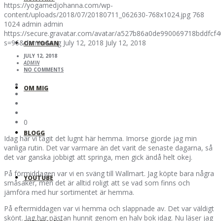
https://yogamedjohanna.com/wp-
content/uploads/2018/07/20180711_062630-768x1024.jpg
768
1024
admin
admin
https://secure.gravatar.com/avatar/a527b86a0de990069718bddfc
s=96&d=mm&r=g
July 12, 2018
July 12, 2018
OM YOGAN
JULY 12, 2018
ADMIN
NO COMMENTS
OM MIG
0
BLOGG
Idag har vi tagit det lugnt här hemma. Imorse gjorde jag min
vanliga rutin. Det var varmare än det varit de senaste dagarna, så
det var ganska jobbigt att springa, men gick ändå helt okej.
På förmiddagen var vi en sväng till Wallmart. Jag köpte bara några
YOUTUBE
småsaker, men det är alltid roligt att se vad som finns och
jämföra med hur sortimentet är hemma.
På eftermiddagen var vi hemma och slappnade av. Det var väldigt
skönt. Jag har nästan hunnit genom en halv bok idag. Nu läser jag