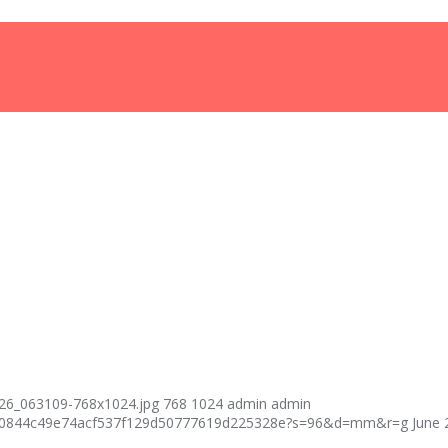
26_063109-768x1024.jpg
768
1024
admin
admin
fcf40844c49e74acf537f129d50777619d225328e?s=96&d=mm&r=g
June 