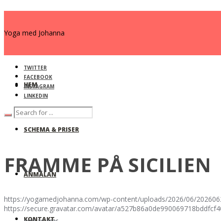
Yoga med Johanna
TWITTER
FACEBOOK
HEM
INSTAGRAM
LINKEDIN
SCHEMA & PRISER
FRAMME PÅ SICILIEN
ANMÄLAN
https://yogamedjohanna.com/wp-content/uploads/2026/06/202606
https://secure.gravatar.com/avatar/a527b86a0de990069718bdd
KONTAKT