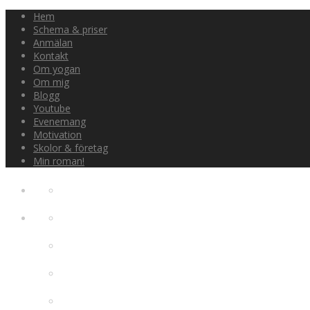
Hem
Schema & priser
Anmälan
Kontakt
Om yogan
Om mig
Blogg
Youtube
Evenemang
Motivation
Skolor & företag
Min roman!