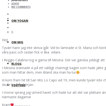
JUNE 26, 2026
ADMIN
NO COMMENTS
OM YOGAN
0
Hej!
OM MIG
Tyvärr hann jag inte skriva igår. Vid tio lämnade vi St. Maria och kör
våra pass och sedan fick vi åka vidare.
I Reggio Calabria tog vi gärna till Mesina. Det var ganska jobbigt a
BLOGG
I Mesina stannade vi på ett väldigt charmigt bageri som hade jätte 
som man hittar dem, men ibland ska man ha tur
.
Vi kom fram hit till San Vito Lo Capo vid 19, men kunde tyvärr inte ch
skulle ha från början.
YOUTUBE
I morse sprang jag utmed havet och hade tur att det var plattare än i
närmaste dagarna!
Kram