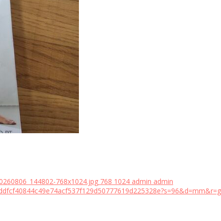
20260806_144802-768x1024.jpg
768
1024
admin
admin
18bddfcf40844c49e74acf537f129d50777619d225328e?s=96&d=mm&r=g