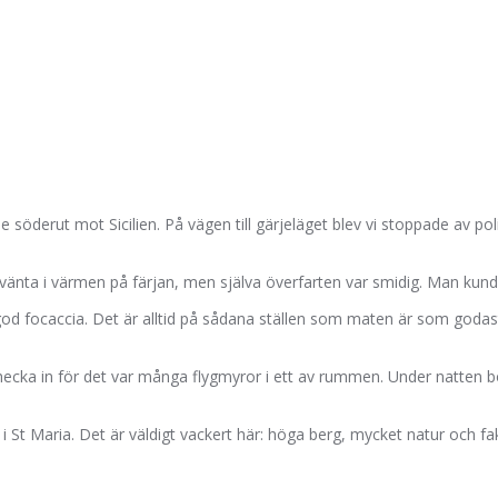
de söderut mot Sicilien. På vägen till gärjeläget blev vi stoppade av po
tt vänta i värmen på färjan, men själva överfarten var smidig. Man ku
god focaccia. Det är alltid på sådana ställen som maten är som godast
ecka in för det var många flygmyror i ett av rummen. Under natten bodde
 St Maria. Det är väldigt vackert här: höga berg, mycket natur och fak