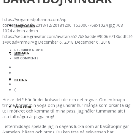
https://yogamedjohanna.com/wp-
content/uploads/2018/12/20181206_153000-768x1024.jpg
768
OM YOGAN
1024
admin
admin
https://secure.gravatar.com/avatar/a527b86a0de990069718bddfc
s=96&d=mm&r=g
December 6, 2018
December 6, 2018
DECEMBER 6, 2018
OM MIG
ADMIN
NO COMMENTS
BLOGG
0
Hur är det? Här är det kolsvart ute och det regnar. Om en knapp
timme börjar min yoga och jag undrar hur många som orkar ta sig
YOUTUBE
ut i mörkret och komma till mina pass. Jag håller tummarna att i
alla fall några är pigga nog!
I eftermiddags spelade jag in dagens lucka som är bakåtböjningar
(kamelen, bågen och bron). Du kan titta på sekvensen här: