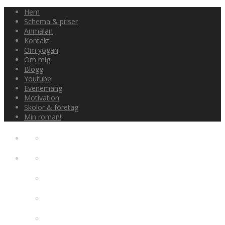
Hem
Schema & priser
Anmälan
Kontakt
Om yogan
Om mig
Blogg
Youtube
Evenemang
Motivation
Skolor & företag
Min roman!