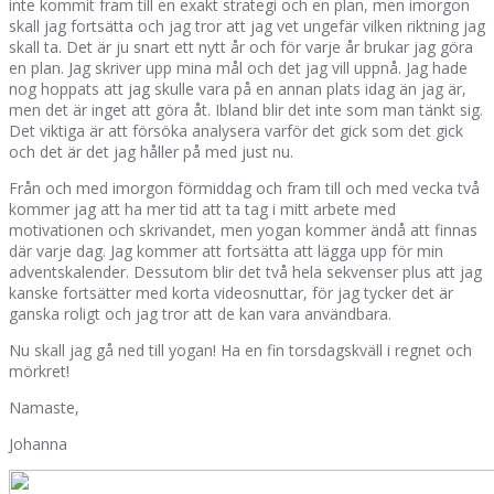
inte kommit fram till en exakt strategi och en plan, men imorgon
skall jag fortsätta och jag tror att jag vet ungefär vilken riktning jag
skall ta. Det är ju snart ett nytt år och för varje år brukar jag göra
en plan. Jag skriver upp mina mål och det jag vill uppnå. Jag hade
nog hoppats att jag skulle vara på en annan plats idag än jag är,
men det är inget att göra åt. Ibland blir det inte som man tänkt sig.
Det viktiga är att försöka analysera varför det gick som det gick
och det är det jag håller på med just nu.
Från och med imorgon förmiddag och fram till och med vecka två
kommer jag att ha mer tid att ta tag i mitt arbete med
motivationen och skrivandet, men yogan kommer ändå att finnas
där varje dag. Jag kommer att fortsätta att lägga upp för min
adventskalender. Dessutom blir det två hela sekvenser plus att jag
kanske fortsätter med korta videosnuttar, för jag tycker det är
ganska roligt och jag tror att de kan vara användbara.
Nu skall jag gå ned till yogan! Ha en fin torsdagskväll i regnet och
mörkret!
Namaste,
Johanna