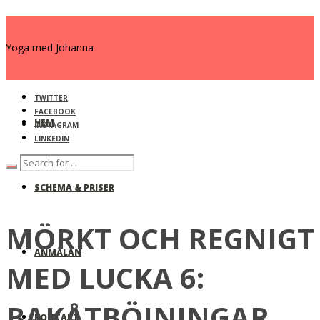
Yoga med Johanna
TWITTER
FACEBOOK
HEM
INSTAGRAM
LINKEDIN
SCHEMA & PRISER
MÖRKT OCH REGNIGT
ANMÄLAN
MED LUCKA 6:
BAKÅTBÖJNINGAR
KONTAKT