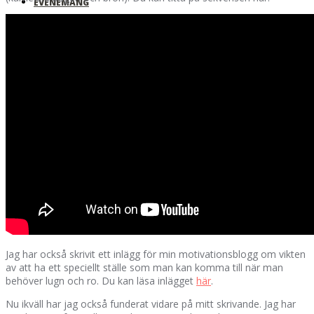
EVENEMANG
MOTIVATION
SKOLOR & FÖRETAG
MIN ROMAN!
Jag har också skrivit ett inlägg för min motivationsblogg om vikten
av att ha ett speciellt ställe som man kan komma till när man
behöver lugn och ro. Du kan läsa inlägget
här
.
Nu ikväll har jag också funderat vidare på mitt skrivande. Jag har