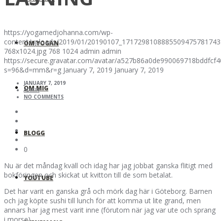
https://yogamedjohanna.com/wp-
content/uploads/2019/01/20190107_1717298108885509475781743
OM YOGAN
768x1024.jpg
768
1024
admin
admin
https://secure.gravatar.com/avatar/a527b86a0de990069718bddfc
s=96&d=mm&r=g
January 7, 2019
January 7, 2019
JANUARY 7, 2019
OM MIG
ADMIN
NO COMMENTS
BLOGG
0
Nu är det måndag kväll och idag har jag jobbat ganska flitigt med
bokföringen och skickat ut kvitton till de som betalat.
YOUTUBE
Det har varit en ganska grå och mörk dag här i Göteborg. Barnen
och jag köpte sushi till lunch för att komma ut lite grand, men
annars har jag mest varit inne (förutom när jag var ute och sprang
i morse).