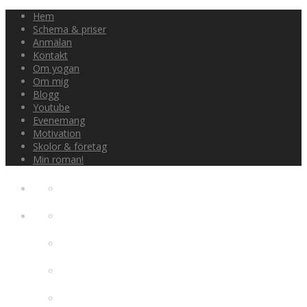
Hem
Schema & priser
Anmälan
Kontakt
Om yogan
Om mig
Blogg
Youtube
Evenemang
Motivation
Skolor & företag
Min roman!