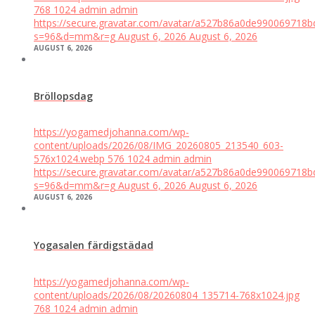
768
1024
admin
admin
https://secure.gravatar.com/avatar/a527b86a0de99006971
s=96&d=mm&r=g
August 6, 2026
August 6, 2026
AUGUST 6, 2026
Bröllopsdag
https://yogamedjohanna.com/wp-
content/uploads/2026/08/IMG_20260805_213540_603-
576x1024.webp
576
1024
admin
admin
https://secure.gravatar.com/avatar/a527b86a0de99006971
s=96&d=mm&r=g
August 6, 2026
August 6, 2026
AUGUST 6, 2026
Yogasalen färdigstädad
https://yogamedjohanna.com/wp-
content/uploads/2026/08/20260804_135714-768x1024.jpg
768
1024
admin
admin