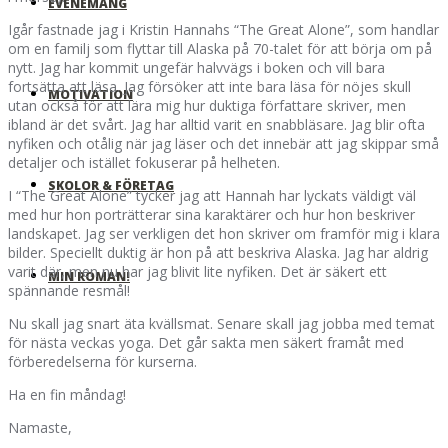
EVENEMANG
Igår fastnade jag i Kristin Hannahs “The Great Alone”, som handlar
om en familj som flyttar till Alaska på 70-talet för att börja om på
nytt. Jag har kommit ungefär halvvägs i boken och vill bara
fortsätta att läsa. Jag försöker att inte bara läsa för nöjes skull
MOTIVATION
utan också för att lära mig hur duktiga författare skriver, men
ibland är det svårt. Jag har alltid varit en snabbläsare. Jag blir ofta
nyfiken och otålig när jag läser och det innebär att jag skippar små
detaljer och istället fokuserar på helheten.
SKOLOR & FÖRETAG
I “The Great Alone” tycker jag att Hannah har lyckats väldigt väl
med hur hon porträtterar sina karaktärer och hur hon beskriver
landskapet. Jag ser verkligen det hon skriver om framför mig i klara
bilder. Speciellt duktig är hon på att beskriva Alaska. Jag har aldrig
varit där, men nu har jag blivit lite nyfiken. Det är säkert ett
MIN ROMAN!
spännande resmål!
Nu skall jag snart äta kvällsmat. Senare skall jag jobba med temat
för nästa veckas yoga. Det går sakta men säkert framåt med
förberedelserna för kurserna.
Ha en fin måndag!
Namaste,