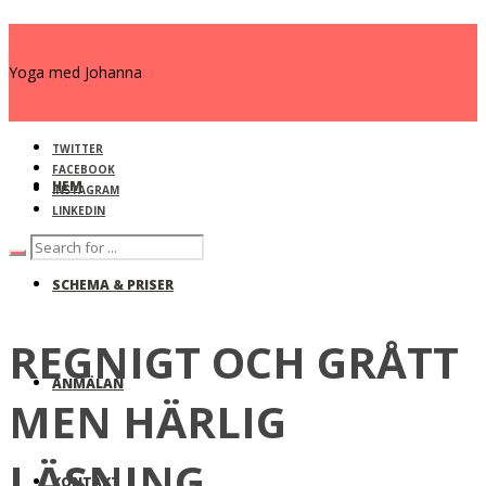
Yoga med Johanna
TWITTER
FACEBOOK
HEM
INSTAGRAM
LINKEDIN
SCHEMA & PRISER
REGNIGT OCH GRÅTT
ANMÄLAN
MEN HÄRLIG
LÄSNING
KONTAKT