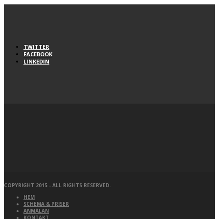
TWITTER
FACEBOOK
LINKEDIN
COPYRIGHT 2015 - ALL RIGHTS RESERVED.
HEM
SCHEMA & PRISER
ANMÄLAN
KONTAKT