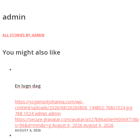
admin
ALL STORIES BY: ADMIN
You might also like
En lugn dag
https://yogamedjohanna.com/wp-
content/uploads/2026/08/20260806_144802-768x1024.jpg
768
1024
admin
admin
https://secure.gravatar.com/avatar/a527b86a0de99006971
s=96&d=mm&r=g
August 6, 2026
August 6, 2026
AUGUST 6, 2026