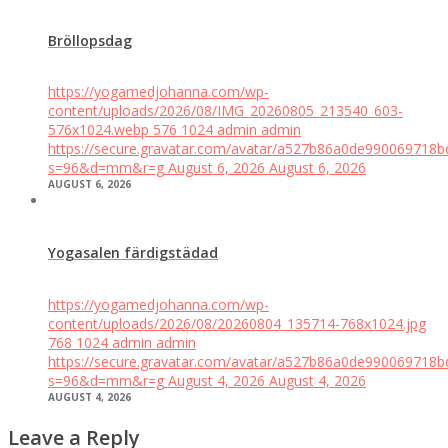
Bröllopsdag
https://yogamedjohanna.com/wp-
content/uploads/2026/08/IMG_20260805_213540_603-
576x1024.webp
576
1024
admin
admin
https://secure.gravatar.com/avatar/a527b86a0de99006971
s=96&d=mm&r=g
August 6, 2026
August 6, 2026
AUGUST 6, 2026
Yogasalen färdigstädad
https://yogamedjohanna.com/wp-
content/uploads/2026/08/20260804_135714-768x1024.jpg
768
1024
admin
admin
https://secure.gravatar.com/avatar/a527b86a0de99006971
s=96&d=mm&r=g
August 4, 2026
August 4, 2026
AUGUST 4, 2026
Leave a Reply