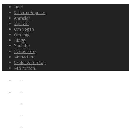
Hem
Schema & priser
Anmälan
Kontakt
Om yogan
Om mig
Blogg
Youtube
Evenemang
Motivation
Skolor & företag
Min roman!