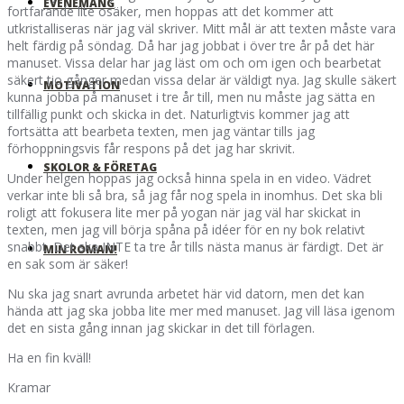
EVENEMANG
fortfarande lite osäker, men hoppas att det kommer att
utkristalliseras när jag väl skriver. Mitt mål är att texten måste vara
helt färdig på söndag. Då har jag jobbat i över tre år på det här
manuset. Vissa delar har jag läst om och om igen och bearbetat
säkert tio gånger medan vissa delar är väldigt nya. Jag skulle säkert
MOTIVATION
kunna jobba på manuset i tre år till, men nu måste jag sätta en
tillfällig punkt och skicka in det. Naturligtvis kommer jag att
fortsätta att bearbeta texten, men jag väntar tills jag
förhoppningsvis får respons på det jag har skrivit.
SKOLOR & FÖRETAG
Under helgen hoppas jag också hinna spela in en video. Vädret
verkar inte bli så bra, så jag får nog spela in inomhus. Det ska bli
roligt att fokusera lite mer på yogan när jag väl har skickat in
texten, men jag vill börja spåna på idéer för en ny bok relativt
snabbt. Det ska INTE ta tre år tills nästa manus är färdigt. Det är
MIN ROMAN!
en sak som är säker!
Nu ska jag snart avrunda arbetet här vid datorn, men det kan
hända att jag ska jobba lite mer med manuset. Jag vill läsa igenom
det en sista gång innan jag skickar in det till förlagen.
Ha en fin kväll!
Kramar