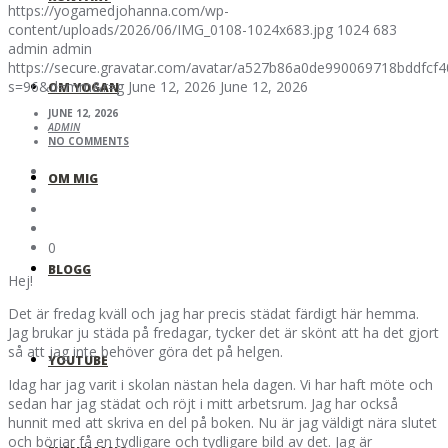
https://yogamedjohanna.com/wp-
content/uploads/2026/06/IMG_0108-1024x683.jpg
1024
683
admin
admin
https://secure.gravatar.com/avatar/a527b86a0de990069718bddfc
s=96&d=mm&r=g
June 12, 2026
June 12, 2026
OM YOGAN
JUNE 12, 2026
ADMIN
NO COMMENTS
OM MIG
0
BLOGG
Hej!
Det är fredag kväll och jag har precis städat färdigt här hemma.
Jag brukar ju städa på fredagar, tycker det är skönt att ha det gjort
så att jag inte behöver göra det på helgen.
YOUTUBE
Idag har jag varit i skolan nästan hela dagen. Vi har haft möte och
sedan har jag städat och röjt i mitt arbetsrum. Jag har också
hunnit med att skriva en del på boken. Nu är jag väldigt nära slutet
och börjar få en tydligare och tydligare bild av det. Jag är