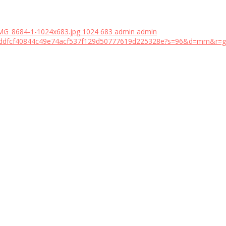
MG_8684-1-1024x683.jpg
1024
683
admin
admin
18bddfcf40844c49e74acf537f129d50777619d225328e?s=96&d=mm&r=g