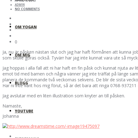
APRIL 1, 2013
ADMIN
NO COMMENTS
OM YOGAN
0
Ja, nu är påsken nästan slut och jag har haft förmånen att kunna j
OM MIG
som skulle göras också. Tyvärr har jag inte kunnat vara ute så mycket
Jag hoppas i alla fall att ni har haft en fin påsk och kunnat njuta av l
emot tid med barnen och några vänner jag inte träffat på länge samt
planera de kommande två veckornas sekvens. De blir de sista veckor
BLOGG
Har ni inte varit hos mig förut, så är det bara att ringa 0768-93
Jag avslutar med en liten illustration som knyter an till påsken.
Namaste,
YOUTUBE
Johanna