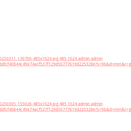
20250311_130700-485x1024.jpg
485
1024
admin
admin
18bddfcf40844c49e74acf537f129d50777619d225328e?s=96&d=mm&r=g
20250305_155026-485x1024.jpg
485
1024
admin
admin
18bddfcf40844c49e74acf537f129d50777619d225328e?s=96&d=mm&r=g