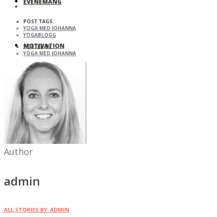
EVENEMANG
POST TAGS:
YOGA MED JOHANNA
YOGABLOGG
MOTIVATION
POSTED IN:
YOGA MED JOHANNA
SKOLOR & FÖRETAG
MIN ROMAN!
Author
admin
ALL STORIES BY: ADMIN