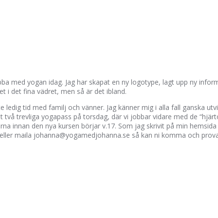
obba med yogan idag. Jag har skapat en ny logotype, lagt upp ny inf
 i det fina vädret, men så är det ibland.
ite ledig tid med familj och vänner. Jag känner mig i alla fall ganska ut
 två trevliga yogapass på torsdag, där vi jobbar vidare med de “hjärt
na innan den nya kursen börjar v.17. Som jag skrivit på min hemsida
7211 eller maila johanna@yogamedjohanna.se så kan ni komma och prova