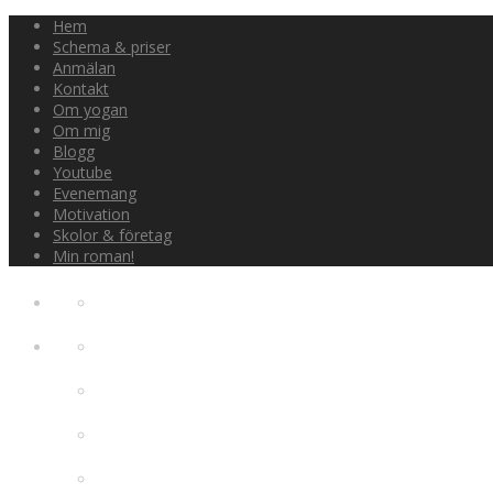
Hem
Schema & priser
Anmälan
Kontakt
Om yogan
Om mig
Blogg
Youtube
Evenemang
Motivation
Skolor & företag
Min roman!