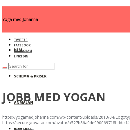
Yoga med Johanna
TWITTER
FACEBOOK
HEM
INSTAGRAM
LINKEDIN
SCHEMA & PRISER
JOBB MED YOGAN
ANMÄLAN
https://yogamedjohanna.com/wp-content/uploads/2013/04/Logotyp
https://secure.gravatar.com/avatar/a527b86a0de990069718bdd
KONTAKT