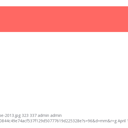
e-2013.jpg
323
337
admin
admin
fcf40844c49e74acf537f129d50777619d225328e?s=96&d=mm&r=g
April