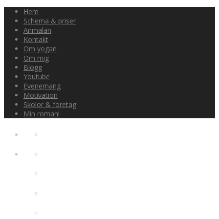
Hem
Schema & priser
Anmälan
Kontakt
Om yogan
Om mig
Blogg
Youtube
Evenemang
Motivation
Skolor & företag
Min roman!