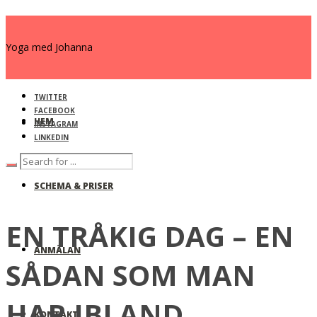
Yoga med Johanna
TWITTER
FACEBOOK
HEM
INSTAGRAM
LINKEDIN
SCHEMA & PRISER
EN TRÅKIG DAG – EN
ANMÄLAN
SÅDAN SOM MAN
HAR IBLAND
KONTAKT