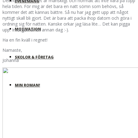
Det hör till livet. Det är mänskligt och normalt att inte vara på topp
EVENEMANG
hela tiden. För mig är det bara en natt sömn som behövs, så
kommer det att kännas bättre. Så nu har jag gett upp att något
nyttigt skall bli gjort. Det är bara att packa ihop datorn och göra i
ordning sig för natten. Kanske orkar jag läsa lite… Det kan pigga
MOTIVATION
upp. Imorgon är en annan dag :-).
Ha en fin kväll i regnet!
Namaste,
SKOLOR & FÖRETAG
Johanna
MIN ROMAN!