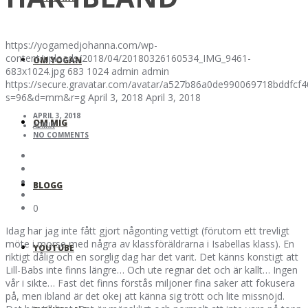
https://yogamedjohanna.com/wp-
content/uploads/2018/04/20180326160534_IMG_9461-
OM YOGAN
683x1024.jpg
683
1024
admin
admin
https://secure.gravatar.com/avatar/a527b86a0de990069718bddfc
s=96&d=mm&r=g
April 3, 2018
April 3, 2018
APRIL 3, 2018
OM MIG
ADMIN
NO COMMENTS
BLOGG
0
Idag har jag inte fått gjort någonting vettigt (förutom ett trevligt
möte i morse med några av klassföräldrarna i Isabellas klass). En
YOUTUBE
riktigt dålig och en sorglig dag har det varit. Det känns konstigt att
Lill-Babs inte finns längre… Och ute regnar det och är kallt… Ingen
vår i sikte… Fast det finns förstås miljoner fina saker att fokusera
på, men ibland är det okej att känna sig trött och lite missnöjd.