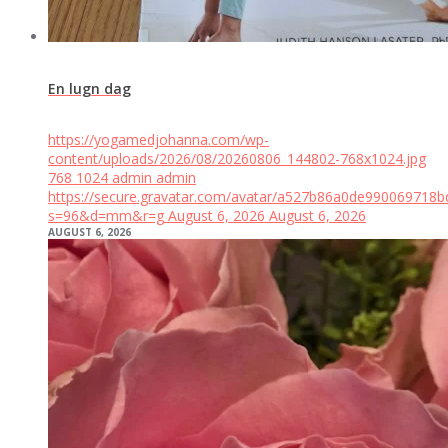
En lugn dag
https://yogamedjohanna.com/wp-
content/uploads/2026/08/20260806_144802-768x1024.jpg
768
1024
admin
admin
https://secure.gravatar.com/avatar/a527b86a0de99006971
s=96&d=mm&r=g
August 6, 2026
August 6, 2026
AUGUST 6, 2026