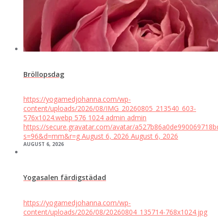
Bröllopsdag
https://yogamedjohanna.com/wp-
content/uploads/2026/08/IMG_20260805_213540_603-
576x1024.webp
576
1024
admin
admin
https://secure.gravatar.com/avatar/a527b86a0de99006971
s=96&d=mm&r=g
August 6, 2026
August 6, 2026
AUGUST 6, 2026
Yogasalen färdigstädad
https://yogamedjohanna.com/wp-
content/uploads/2026/08/20260804_135714-768x1024.jpg