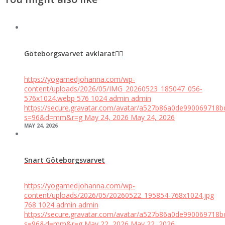
Göteborgsvarvet avklarat👍🏼
https://yogamedjohanna.com/wp-
content/uploads/2026/05/IMG_20260523_185047_056-
576x1024.webp
576
1024
admin
admin
https://secure.gravatar.com/avatar/a527b86a0de99006971
s=96&d=mm&r=g
May 24, 2026
May 24, 2026
MAY 24, 2026
Snart Göteborgsvarvet
https://yogamedjohanna.com/wp-
content/uploads/2026/05/20260522_195854-768x1024.jpg
768
1024
admin
admin
https://secure.gravatar.com/avatar/a527b86a0de99006971
s=96&d=mm&r=g
May 22, 2026
May 22, 2026