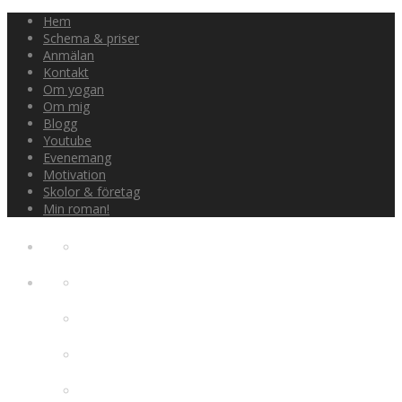
Hem
Schema & priser
Anmälan
Kontakt
Om yogan
Om mig
Blogg
Youtube
Evenemang
Motivation
Skolor & företag
Min roman!