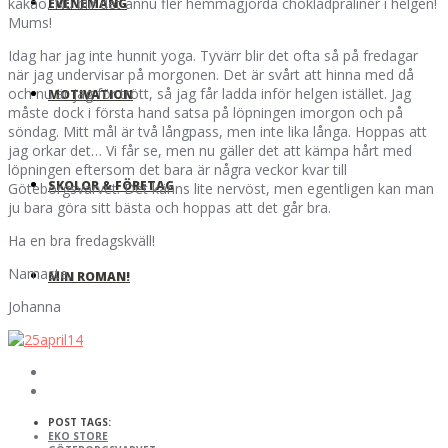
kakao. Nu blir det ännu fler hemmagjorda chokladpraliner i helgen!
EVENEMANG
Mums!
Idag har jag inte hunnit yoga. Tyvärr blir det ofta så på fredagar
när jag undervisar på morgonen. Det är svårt att hinna med då
och nu är jag för trött, så jag får ladda inför helgen istället. Jag
MOTIVATION
måste dock i första hand satsa på löpningen imorgon och på
söndag. Mitt mål är två långpass, men inte lika långa. Hoppas att
jag orkar det… Vi får se, men nu gäller det att kämpa hårt med
löpningen eftersom det bara är några veckor kvar till
SKOLOR & FÖRETAG
Göteborgsvarvet. Det känns lite nervöst, men egentligen kan man
ju bara göra sitt bästa och hoppas att det går bra.
Ha en bra fredagskväll!
Namaste,
MIN ROMAN!
Johanna
POST TAGS:
EKO STORE