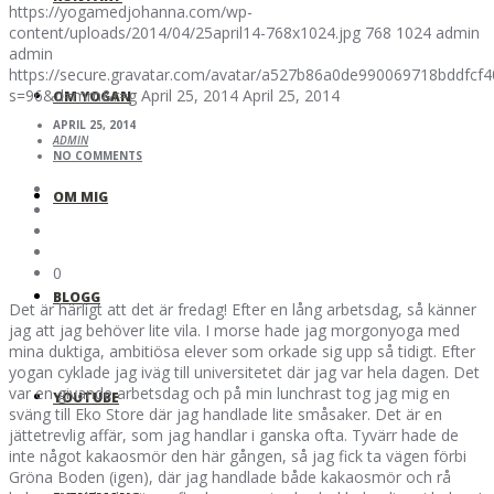
https://yogamedjohanna.com/wp-
content/uploads/2014/04/25april14-768x1024.jpg
768
1024
admin
admin
https://secure.gravatar.com/avatar/a527b86a0de990069718bddfc
s=96&d=mm&r=g
April 25, 2014
April 25, 2014
OM YOGAN
APRIL 25, 2014
ADMIN
NO COMMENTS
OM MIG
0
BLOGG
Det är härligt att det är fredag! Efter en lång arbetsdag, så känner
jag att jag behöver lite vila. I morse hade jag morgonyoga med
mina duktiga, ambitiösa elever som orkade sig upp så tidigt. Efter
yogan cyklade jag iväg till universitetet där jag var hela dagen. Det
var en givande arbetsdag och på min lunchrast tog jag mig en
YOUTUBE
sväng till Eko Store där jag handlade lite småsaker. Det är en
jättetrevlig affär, som jag handlar i ganska ofta. Tyvärr hade de
inte något kakaosmör den här gången, så jag fick ta vägen förbi
Gröna Boden (igen), där jag handlade både kakaosmör och rå