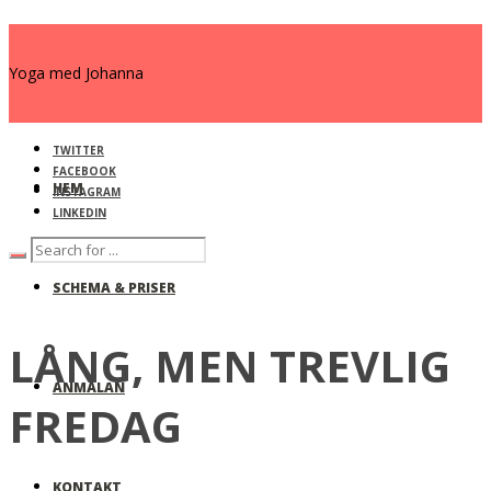
Yoga med Johanna
TWITTER
FACEBOOK
HEM
INSTAGRAM
LINKEDIN
SCHEMA & PRISER
LÅNG, MEN TREVLIG
ANMÄLAN
FREDAG
KONTAKT