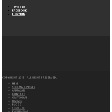
TWITTER
FACEBOOK
LINKEDIN
COPYRIGHT 2015 - ALL RIGHTS RESERVED.
HEM
SCHEMA & PRISER
ANMÄLAN
KONTAKT
OM YOGAN
OM MIG
BLOGG
YOUTUBE
EVENEMANG