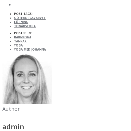
POST TAGS:
GÖTEBORGSVARVET
LÖPNING
TONÅRSYOGA
POSTED IN:
BARNYOGA
TANKAR
YOGA
YOGA MED JOHANNA
Author
admin