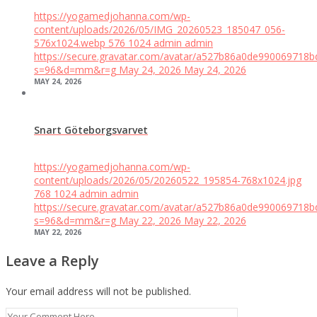
https://yogamedjohanna.com/wp-
content/uploads/2026/05/IMG_20260523_185047_056-
576x1024.webp
576
1024
admin
admin
https://secure.gravatar.com/avatar/a527b86a0de99006971
s=96&d=mm&r=g
May 24, 2026
May 24, 2026
MAY 24, 2026
Snart Göteborgsvarvet
https://yogamedjohanna.com/wp-
content/uploads/2026/05/20260522_195854-768x1024.jpg
768
1024
admin
admin
https://secure.gravatar.com/avatar/a527b86a0de99006971
s=96&d=mm&r=g
May 22, 2026
May 22, 2026
MAY 22, 2026
Leave a Reply
Your email address will not be published.