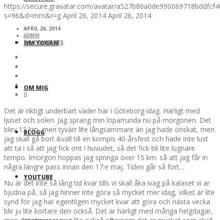
https://secure.gravatar.com/avatar/a527b86a0de990069718bddfc
s=96&d=mm&r=g
April 26, 2014
April 26, 2014
APRIL 26, 2014
ADMIN
OM YOGAN
NO COMMENTS
OM MIG
0
Det är riktigt underbart väder här i Göteborg idag. Härligt med
ljuset och solen. Jag sprang min löparrunda nu på morgonen. Det
blev 13 km, men tyvärr lite långsammare än jag hade önskat, men
BLOGG
jag skall gå bort ikväll till en kompis 40-årsfest och hade inte lust
att ta i så att jag fick ont i huvudet, så det fick bli lite lugnare
tempo. Imorgon hoppas jag springa över 15 km. så att jag får in
några längre pass innan den 17:e maj. Tiden går så fort…
YOUTUBE
Nu är det inte så lång tid kvar tills vi skall åka iväg på kalaset vi är
bjudna på, så jag hinner inte göra så mycket mer idag, vilket är lite
synd för jag har egentligen mycket kvar att göra och nästa vecka
blir ju lite kortare den också. Det är härligt med många helgdagar,