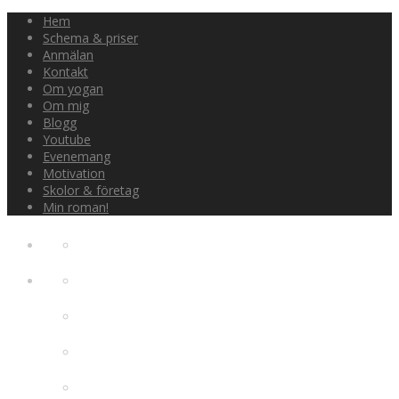
Hem
Schema & priser
Anmälan
Kontakt
Om yogan
Om mig
Blogg
Youtube
Evenemang
Motivation
Skolor & företag
Min roman!