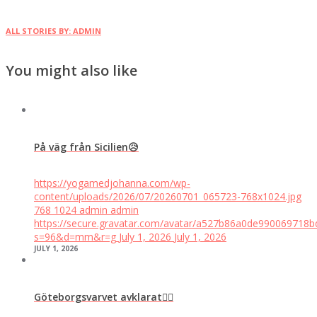
ALL STORIES BY: ADMIN
You might also like
På väg från Sicilien😥
https://yogamedjohanna.com/wp-
content/uploads/2026/07/20260701_065723-768x1024.jpg
768
1024
admin
admin
https://secure.gravatar.com/avatar/a527b86a0de99006971
s=96&d=mm&r=g
July 1, 2026
July 1, 2026
JULY 1, 2026
Göteborgsvarvet avklarat👍🏼