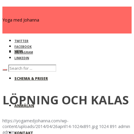
Yoga med Johanna
TWITTER
FACEBOOK
HEM
INSTAGRAM
LINKEDIN
SCHEMA & PRISER
LÖPNING OCH KALAS
ANMÄLAN
https://yogamedjohanna.com/wp-
content/uploads/2014/04/26april14-1024x891.jpg
1024
891
admin
admin
KONTAKT