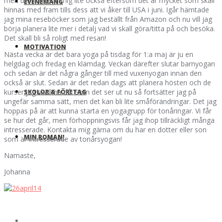
men det stressar mig lite också eftersom det är mycket som skall
EVENEMANG
hinnas med fram tills dess att vi åker till USA i juni. Igår hämtade
jag mina reseböcker som jag beställt från Amazon och nu vill jag
börja planera lite mer i detalj vad vi skall göra/titta på och besöka.
Det skall bli så roligt med resan!
MOTIVATION
Nästa vecka är det bara yoga på tisdag för 1:a maj är ju en
helgdag och fredag en klämdag. Veckan därefter slutar barnyogan
och sedan är det några gånger till med vuxenyogan innan den
också är slut. Sedan är det redan dags att planera hösten och de
kurser jag skall ha då. Som det ser ut nu så fortsätter jag på
SKOLOR & FÖRETAG
ungefär samma sätt, men det kan bli lite småförändringar. Det jag
hoppas på är att kunna starta en yogagrupp för tonåringar. Vi får
se hur det går, men förhoppningsvis får jag ihop tillräckligt många
intresserade. Kontakta mig gärna om du har en dotter eller son
MIN ROMAN!
som är intresserade av tonårsyogan!
Namaste,
Johanna