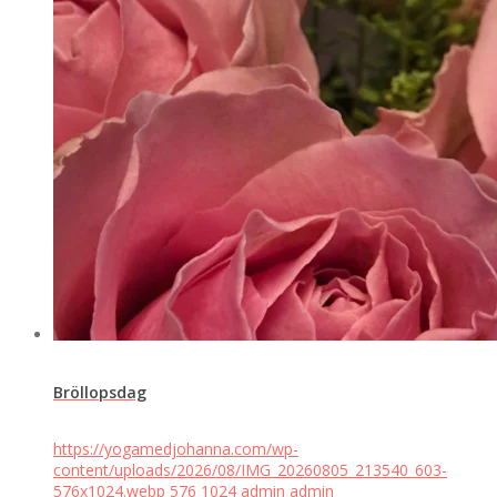
Bröllopsdag
https://yogamedjohanna.com/wp-
content/uploads/2026/08/IMG_20260805_213540_603-
576x1024.webp
576
1024
admin
admin