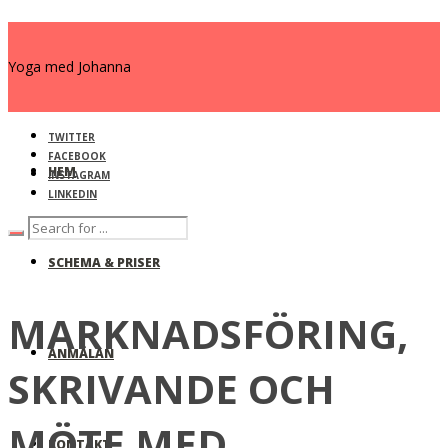
Yoga med Johanna
TWITTER
FACEBOOK
HEM
INSTAGRAM
LINKEDIN
SCHEMA & PRISER
MARKNADSFÖRING,
ANMÄLAN
SKRIVANDE OCH
MÖTE MED
KONTAKT