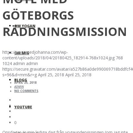
GÖTEBORGS
RÄDDNINGSMISSION
OM YOGAN
https://yogamedjohanna.com/wp-
OM MIG
content/uploads/2018/04/20180425_182914-768x1024.jpg
768
1024
admin
admin
https://secure.gravatar.com/avatar/a527b86a0de990069718bddfc
s=96&d=mm&r=g
April 25, 2018
April 25, 2018
BLOGG
APRIL 25, 2018
ADMIN
NO COMMENTS
YOUTUBE
0
Onsdagar är min lediga dag från yogaundervisningen (om jag inte