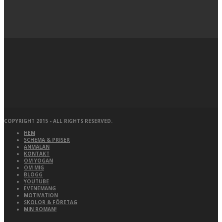
COPYRIGHT 2015 - ALL RIGHTS RESERVED.
HEM
SCHEMA & PRISER
ANMÄLAN
KONTAKT
OM YOGAN
OM MIG
BLOGG
YOUTUBE
EVENEMANG
MOTIVATION
SKOLOR & FÖRETAG
MIN ROMAN!