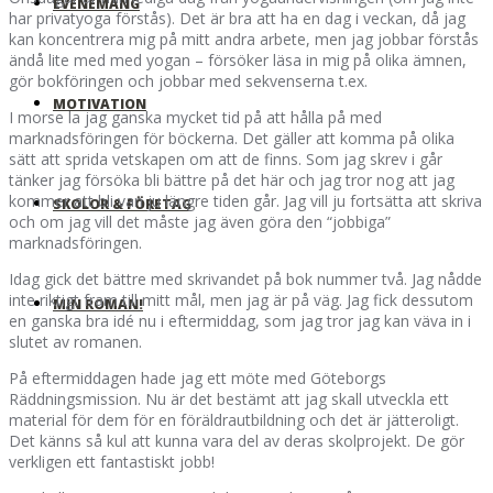
EVENEMANG
har privatyoga förstås). Det är bra att ha en dag i veckan, då jag
kan koncentrera mig på mitt andra arbete, men jag jobbar förstås
ändå lite med med yogan – försöker läsa in mig på olika ämnen,
gör bokföringen och jobbar med sekvenserna t.ex.
MOTIVATION
I morse la jag ganska mycket tid på att hålla på med
marknadsföringen för böckerna. Det gäller att komma på olika
sätt att sprida vetskapen om att de finns. Som jag skrev i går
tänker jag försöka bli bättre på det här och jag tror nog att jag
kommer att bli van ju längre tiden går. Jag vill ju fortsätta att skriva
SKOLOR & FÖRETAG
och om jag vill det måste jag även göra den “jobbiga”
marknadsföringen.
Idag gick det bättre med skrivandet på bok nummer två. Jag nådde
inte riktigt fram till mitt mål, men jag är på väg. Jag fick dessutom
MIN ROMAN!
en ganska bra idé nu i eftermiddag, som jag tror jag kan väva in i
slutet av romanen.
På eftermiddagen hade jag ett möte med Göteborgs
Räddningsmission. Nu är det bestämt att jag skall utveckla ett
material för dem för en föräldrautbildning och det är jätteroligt.
Det känns så kul att kunna vara del av deras skolprojekt. De gör
verkligen ett fantastiskt jobb!