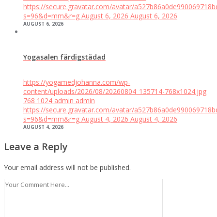
https://secure.gravatar.com/avatar/a527b86a0de99006971
s=96&d=mm&r=g
August 6, 2026
August 6, 2026
AUGUST 6, 2026
Yogasalen färdigstädad
https://yogamedjohanna.com/wp-
content/uploads/2026/08/20260804_135714-768x1024.jpg
768
1024
admin
admin
https://secure.gravatar.com/avatar/a527b86a0de99006971
s=96&d=mm&r=g
August 4, 2026
August 4, 2026
AUGUST 4, 2026
Leave a Reply
Your email address will not be published.