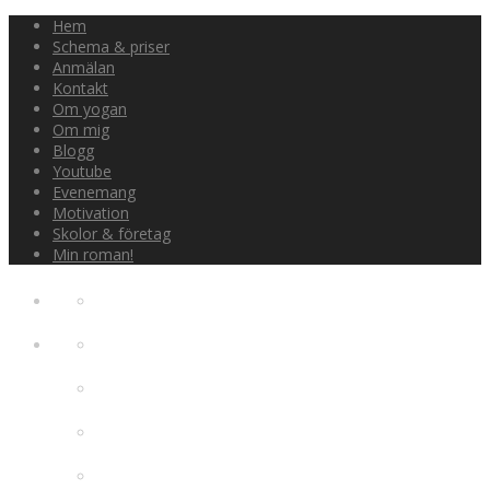
Hem
Schema & priser
Anmälan
Kontakt
Om yogan
Om mig
Blogg
Youtube
Evenemang
Motivation
Skolor & företag
Min roman!