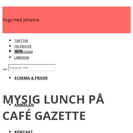
Yoga med Johanna
TWITTER
FACEBOOK
HEM
INSTAGRAM
LINKEDIN
SCHEMA & PRISER
MYSIG LUNCH PÅ
ANMÄLAN
CAFÉ GAZETTE
KONTAKT