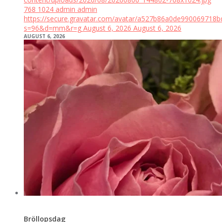
768
1024
admin
admin
https://secure.gravatar.com/avatar/a527b86a0de99006971
s=96&d=mm&r=g
August 6, 2026
August 6, 2026
AUGUST 6, 2026
Bröllopsdag