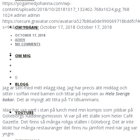
https://yogamedjohanna.com/wp-
content/uploads/2018/10/20181017_132402-768x1024.jpg
768
1024
admin
admin
https://secure.gravatar.com/avatar/a527b86a0de990069718bddfc
s=96&d=mm&r=g
October 17, 2018
October 17, 2018
OM YOGAN
OCTOBER 17, 2018
ADMIN
NO COMMENTS
OM MIG
0
BLOGG
Jag är sen med mitt inlägg idag. Jag har precis ätit middag och
sitter i soffan med barnen och tittar på reprisen av
Hela Sverige
bakar.
Det är mysigt att titta på TV tillsammans.
Idag har jag varit i stan på lunch med min kompis som jobbar på
YOUTUBE
Göteborgs Räddningsmission. Vi var på ett ställe som heter Café
Gazette. Det finns så många roliga ställen i Göteborg. Det är inte
klokt hur många restauranger det finns nu jämfört med när jag var
yngre.