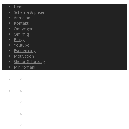
Hem
Schema & priser
Anmälan
Kontakt
Om yogan
Om mig
Blogg
Youtube
Evenemang
Motivation
Skolor & företag
Min roman!