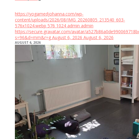
https://yogamedjohanna.com/wp-
content/uploads/2026/08/IMG_20260805_213540_603-
576x1024.webp
576
1024
admin
admin
https://secure.gravatar.com/avatar/a527b86a0de99006971
s=96&d=mm&r=g
August 6, 2026
August 6, 2026
AUGUST 6, 2026