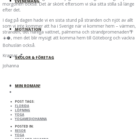
EVENEMANG
morgonen också. Det är skönt eftersom vi ska sitta stilla så länge
efter det.
I dag på dagen hade vi en sista stund på stranden och njöt av allt
som vi inte kommer att ha i Sverige när vi kommer hem – värmen,
MOTIVATION
stranden, det härliga vattnet, palmerna och strandpromenaden🌴
☀️🥥, men det blir mysigt att komma hem till Göteborg och vackra
Bohuslän också.
Kramar 💕
SKOLOR & FÖRETAG
Johanna
MIN ROMAN!
POST TAGS:
FLORIDA
LÖPNING
YOGA
YOGAMEDJOHANNA
POSTED IN:
RESOR
YOGA