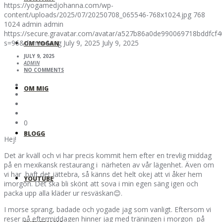
https://yogamedjohanna.com/wp-
content/uploads/2025/07/20250708_065546-768x1024.jpg
768
1024
admin
admin
https://secure.gravatar.com/avatar/a527b86a0de990069718bddfc
s=96&d=mm&r=g
July 9, 2025
July 9, 2025
OM YOGAN
JULY 9, 2025
ADMIN
NO COMMENTS
OM MIG
0
BLOGG
Hej!
Det är kväll och vi har precis kommit hem efter en trevlig middag
på en mexikansk restaurang i närheten av vår lägenhet. Även om
vi har haft det jättebra, så känns det helt okej att vi åker hem
YOUTUBE
imorgon. Det ska bli skönt att sova i min egen säng igen och
packa upp alla kläder ur resväskan😊.
I morse sprang, badade och yogade jag som vanligt. Eftersom vi
reser på eftermiddagen hinner jag med träningen i morgon på