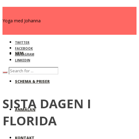
Yoga med Johanna
TWITTER
FACEBOOK
HEM
INSTAGRAM
LINKEDIN
SCHEMA & PRISER
SISTA DAGEN I
ANMÄLAN
FLORIDA
KONTAKT