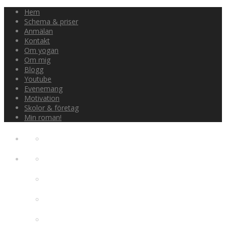
Hem
Schema & priser
Anmälan
Kontakt
Om yogan
Om mig
Blogg
Youtube
Evenemang
Motivation
Skolor & företag
Min roman!