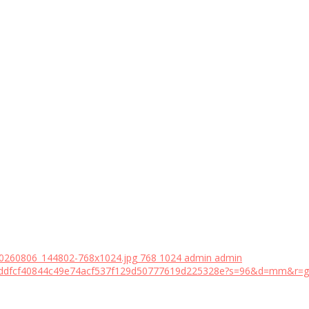
20260806_144802-768x1024.jpg
768
1024
admin
admin
18bddfcf40844c49e74acf537f129d50777619d225328e?s=96&d=mm&r=g