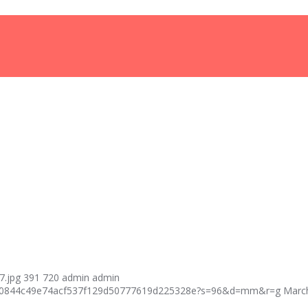
7.jpg
391
720
admin
admin
fcf40844c49e74acf537f129d50777619d225328e?s=96&d=mm&r=g
March