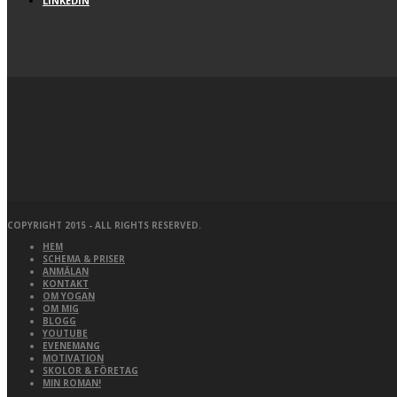
LINKEDIN
COPYRIGHT 2015 - ALL RIGHTS RESERVED.
HEM
SCHEMA & PRISER
ANMÄLAN
KONTAKT
OM YOGAN
OM MIG
BLOGG
YOUTUBE
EVENEMANG
MOTIVATION
SKOLOR & FÖRETAG
MIN ROMAN!