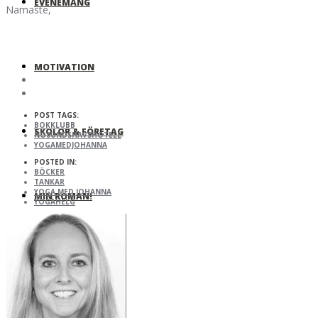
EVENEMANG
Namaste,
MOTIVATION
POST TAGS:
BOKKLUBB
SKOLOR & FÖRETAG
NÖSUNDSHAVSHOTELL
YOGAMEDJOHANNA
POSTED IN:
BÖCKER
TANKAR
YOGA MED JOHANNA
MIN ROMAN!
YOGAHELG