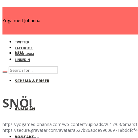
Yoga med Johanna
TWITTER
FACEBOOK
HEM
INSTAGRAM
LINKEDIN
SCHEMA & PRISER
SNÖ!
ANMÄLAN
https://yogamedjohanna.com/wp-content/uploads/2017/03/6mars1
https://secure.gravatar.com/avatar/a527b86a0de990069718bdd
KONTAKT