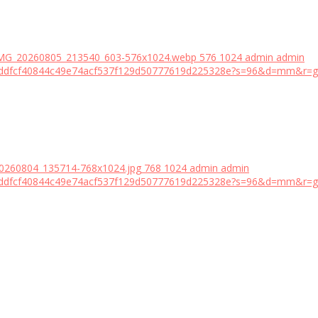
/IMG_20260805_213540_603-576x1024.webp
576
1024
admin
admin
18bddfcf40844c49e74acf537f129d50777619d225328e?s=96&d=mm&r=g
20260804_135714-768x1024.jpg
768
1024
admin
admin
18bddfcf40844c49e74acf537f129d50777619d225328e?s=96&d=mm&r=g