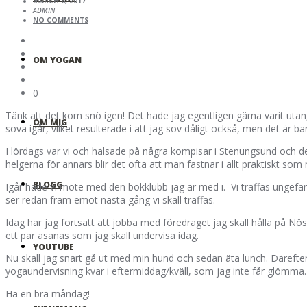
MARCH 6, 2017
ADMIN
NO COMMENTS
OM YOGAN
0
Tänk att det kom snö igen! Det hade jag egentligen gärna varit utan, 
OM MIG
sova igår, vilket resulterade i att jag sov dåligt också, men det är bara
I lördags var vi och hälsade på några kompisar i Stenungsund och det
helgerna för annars blir det ofta att man fastnar i allt praktiskt som m
BLOGG
Igår hade vi möte med den bokklubb jag är med i. Vi träffas ungefär 
ser redan fram emot nästa gång vi skall träffas.
Idag har jag fortsatt att jobba med föredraget jag skall hålla på Nö
ett par asanas som jag skall undervisa idag.
YOUTUBE
Nu skall jag snart gå ut med min hund och sedan äta lunch. Därefte
yogaundervisning kvar i eftermiddag/kväll, som jag inte får glömma
Ha en bra måndag!