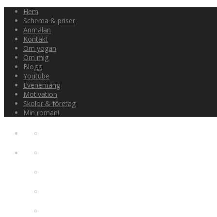
Hem
Schema & priser
Anmälan
Kontakt
Om yogan
Om mig
Blogg
Youtube
Evenemang
Motivation
Skolor & företag
Min roman!