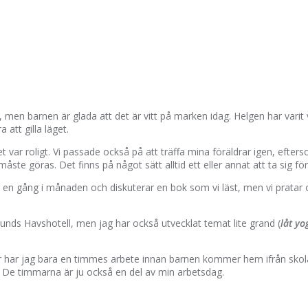
men barnen är glada att det är vitt på marken idag. Helgen har varit v
 att gilla läget.
 var roligt. Vi passade också på att träffa mina föräldrar igen, efte
åste göras. Det finns på något sätt alltid ett eller annat att ta sig för
en gång i månaden och diskuterar en bok som vi läst, men vi pratar ock
sunds Havshotell, men jag har också utvecklat temat lite grand (
låt yo
r har jag bara en timmes arbete innan barnen kommer hem ifrån skolan
. De timmarna är ju också en del av min arbetsdag.