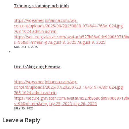
Träning, städning och jobb
https://yogamedjohanna.com/wp-
content/uploads/2025/08/20250808_074644-768x1024.jpg
768
1024
admin
admin
https://secure.gravatar.com/avatar/a527b86a0de99006971
s=96&d=mm&r=g
August 8, 2025
August 9, 2025
AUGUST 8, 2025
Lite tråkig dag hemma
https://yogamedjohanna.com/wp-
content/uploads/2025/07/20250723_164519-768x1024.jpg
768
1024
admin
admin
https://secure.gravatar.com/avatar/a527b86a0de99006971
s=96&d=mm&r=g
July 25, 2025
July 26, 2025
JULY 25, 2025
Leave a Reply