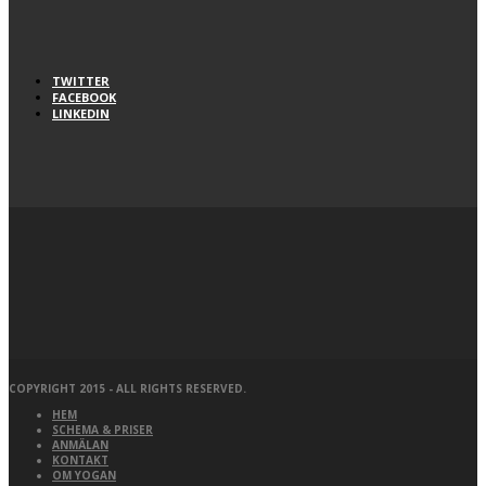
TWITTER
FACEBOOK
LINKEDIN
COPYRIGHT 2015 - ALL RIGHTS RESERVED.
HEM
SCHEMA & PRISER
ANMÄLAN
KONTAKT
OM YOGAN