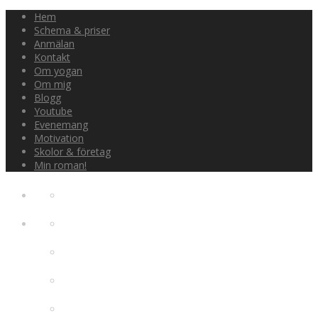
Hem
Schema & priser
Anmälan
Kontakt
Om yogan
Om mig
Blogg
Youtube
Evenemang
Motivation
Skolor & företag
Min roman!