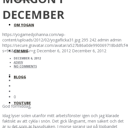
DECEMBER
OM YOGAN
https://yogamedjohanna.com/wp-
content/uploads/2012/02/yogaflicka31.jpg
295
242
admin
admin
https://secure.gravatar.com/avatar/a527b86a0de990069718bddfc
s=96&d=mm&r=g
December 6, 2012
December 6, 2012
OM MIG
DECEMBER 6, 2012
ADMIN
NO COMMENTS
BLOGG
0
YOUTUBE
God förmiddag,
Idag lyser solen utanför mitt arbetsfönster igen och jag klarade
faktiskt av att cykla i snön. Det gick långsamt, men säkert och det
är ju det som är huvudsaken. I morse sprang jag på löpbandet