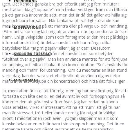
EVENEMANG
igen. Det kändes ganska bra och efteråt satt jag fem minuter i
meditation. Idag “hoppade” mina tankar verkligen fram och tillbaka
på ett ganska irriterande sätt, men det är då det gäller att hålla sig
lugn och bara fortsätta. När tankarna blir väldigt störande kan
man koncentrera sig på ett mantra eller på varje ut- och inandning.
MOTIVATION
Ett mantra som jag lärt mig att använda när jag mediterar är “so-
ham”. Enligt Wikipedia (som i och för sig inte är den mest pålitlitliga
informationskälllan) är detta sanskrit och har många olika
betydelser bl.a. “Jag mig själv” eller “Jag är det”. Dessutom
härstammar det tydligen från det sanskrit ord som betyder
SKOLOR & FÖRETAG
“Stolthet över sig själv”. Man kan använda mantrat för att fördjupa
sin andning och hitta tillbaka till sin koncentration. “So” används för
inanding och “ham” för utandning. Om du mediterar en liten stund
varje dag, kan det vara värt ett försök att använda dig av detta
MIN ROMAN!
mantra för att fördjupa din koncentration och hitta ditt fokus igen.
Ja, meditation är inte lätt för mig, men jag har bestämt mig för att
fortsätta och låta den bli en del av mitt liv och förhoppningsvis så
kommer den att göra nytta framöver. Jag kan redan nu känna
vissa effekter, vilket är intressant. Att ha ett “rum” att gå till när
man är stressad, trött eller kanske orolig för något är väldigt
skönt. I meditationen (och även i yogan) släpper man allt som
kanske belastar en och är bara i sin kropp och andning. Det är en
befriande känsla och något jag tror att de flesta människor