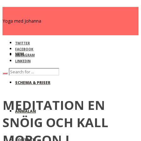
Yoga med Johanna
TWITTER
FACEBOOK
HEM
INSTAGRAM
LINKEDIN
SCHEMA & PRISER
MEDITATION EN
ANMÄLAN
SNÖIG OCH KALL
MORGON I
KONTAKT