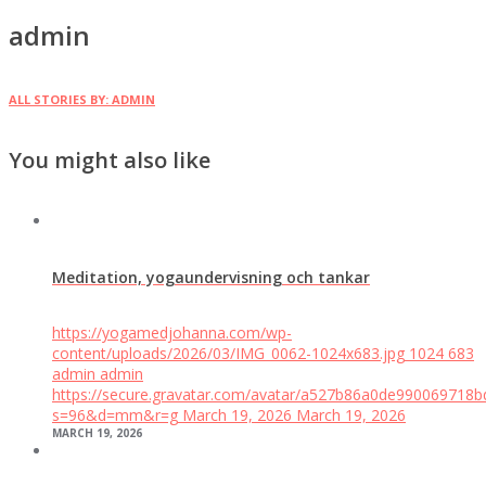
admin
ALL STORIES BY: ADMIN
You might also like
Meditation, yogaundervisning och tankar
https://yogamedjohanna.com/wp-
content/uploads/2026/03/IMG_0062-1024x683.jpg
1024
683
admin
admin
https://secure.gravatar.com/avatar/a527b86a0de99006971
s=96&d=mm&r=g
March 19, 2026
March 19, 2026
MARCH 19, 2026