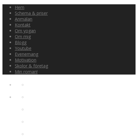
Hem
Schema & priser
Anmälan
Kontakt
Om yogan
Om mig
Blogg
Youtube
Evenemang
Motivation
Skolor & företag
Min roman!