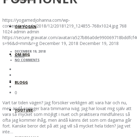
https://yogamedjohanna.com/wp-
content/uploads/2018/12/20181219_124855-768x1024.jpg
768
OM YOGAN
1024
admin
admin
https://secure.gravatar.com/avatar/a527b86a0de990069718bddfc
s=96&d=mm&r=g
December 19, 2018
December 19, 2018
DECEMBER 19, 2018
OM MIG
ADMIN
NO COMMENTS
BLOGG
0
Vart tar tiden vägen? Jag försöker verkligen att vara här och nu,
men ändå springer bara timmarna iväg. Jag har lovat mig själv att
YOUTUBE
vara så mycket som möjligt i nuet och praktisera mindfulness så
ofta jag kommer ihåg, men ändå känns det som om dagarna går
fort. Kanske beror det på att jag vill så mycket hela tiden? Jag vet
inte…