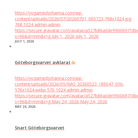
https://yogamedjohanna.com/wp-
content/uploads/2026/07/20260701_065723-768x1024.jpg
768
1024
admin
admin
https://secure.gravatar.com/avatar/a527b86a0de99006971
s=96&d=mm&r=g
July 1, 2026
July 1, 2026
JULY 1, 2026
Göteborgsvarvet avklarat
https://yogamedjohanna.com/wp-
content/uploads/2026/05/IMG_20260523_185047_056-
576x1024.webp
576
1024
admin
admin
https://secure.gravatar.com/avatar/a527b86a0de99006971
s=96&d=mm&r=g
May 24, 2026
May 24, 2026
MAY 24, 2026
Snart Göteborgsvarvet