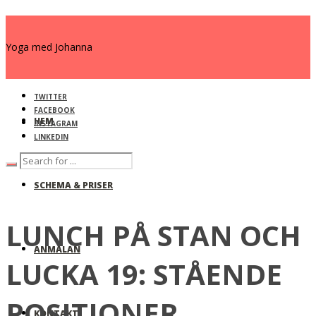
Yoga med Johanna
TWITTER
FACEBOOK
HEM
INSTAGRAM
LINKEDIN
SCHEMA & PRISER
LUNCH PÅ STAN OCH
ANMÄLAN
LUCKA 19: STÅENDE
POSITIONER
KONTAKT