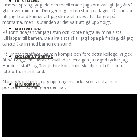
EVENEMANG
I morse sprang, yogade och mediterade jag som vanligt. Jag är så
glad över min rutin. Den ger mig en bra start på dagen. Det är klart
att jag ibland känner att jag skulle vilja sova lite längre på
mornarna, men i slutänden är det värt att gå upp tidigt.
MOTIVATION
På förmiddagen var jag i stan och köpte några av mina sista
julklappar till barnen. De allra sista skall jag köpa på fredag, då jag
tänkte åka in med barnen en stund.
På lunchen träffade jag min kompis och före detta kollega. Vi gick
SKOLOR & FÖRETAG
åt på Brogyllen. Deras räksallad är verkligen jättegod tycker jag.
Har du testat? Jag äter ju inte kött, men skaldjur och fisk, inte
jätteofta, men ibland.
När jag kom hem la jag upp dagens lucka som är stående
MIN ROMAN!
positioner. Du kan göra den här: