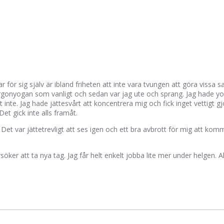
för sig själv är ibland friheten att inte vara tvungen att göra vissa sa
morgonyogan som vanligt och sedan var jag ute och sprang. Jag hade 
 inte. Jag hade jättesvårt att koncentrera mig och fick inget vettigt 
t gick inte alls framåt.
t var jättetrevligt att ses igen och ett bra avbrott för mig att komma
att ta nya tag. Jag får helt enkelt jobba lite mer under helgen. Allt lö