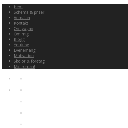
Hem
Schema & priser
Anmälan
Kontakt
Om yogan
Om mig
Blogg
Youtube
Evenemang
Motivation
Skolor & företag
Min roman!