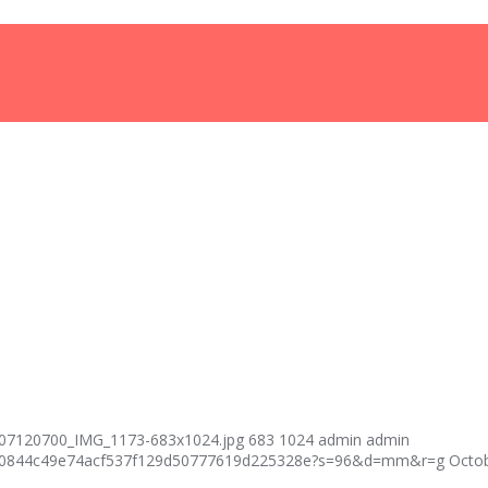
007120700_IMG_1173-683x1024.jpg
683
1024
admin
admin
fcf40844c49e74acf537f129d50777619d225328e?s=96&d=mm&r=g
Octob