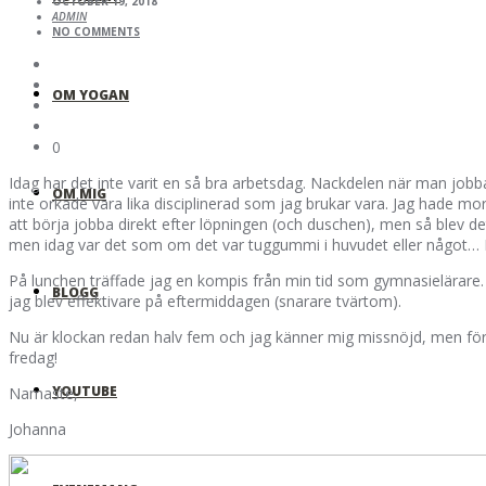
OCTOBER 19, 2018
ADMIN
NO COMMENTS
OM YOGAN
0
Idag har det inte varit en så bra arbetsdag. Nackdelen när man jobbar 
OM MIG
inte orkade vara lika disciplinerad som jag brukar vara. Jag hade 
att börja jobba direkt efter löpningen (och duschen), men så blev det
men idag var det som om det var tuggummi i huvudet eller något… De
På lunchen träffade jag en kompis från min tid som gymnasielärare. De
BLOGG
jag blev effektivare på eftermiddagen (snarare tvärtom).
Nu är klockan redan halv fem och jag känner mig missnöjd, men försöker 
fredag!
YOUTUBE
Namaste,
Johanna