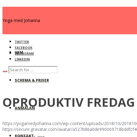
Yoga med Johanna
TWITTER
FACEBOOK
HEM
INSTAGRAM
LINKEDIN
SCHEMA & PRISER
OPRODUKTIV FREDAG
ANMÄLAN
https://yogamedjohanna.com/wp-content/uploads/2018/10/20181
https://secure.gravatar.com/avatar/a527b86a0de990069718bdd
KONTAKT