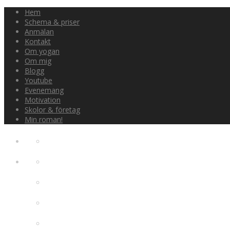
Hem
Schema & priser
Anmälan
Kontakt
Om yogan
Om mig
Blogg
Youtube
Evenemang
Motivation
Skolor & företag
Min roman!