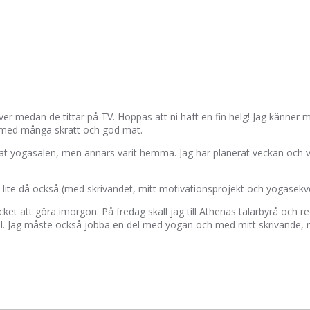
ver medan de tittar på TV. Hoppas att ni haft en fin helg! Jag känner m
äll med många skratt och god mat.
ädat yogasalen, men annars varit hemma. Jag har planerat veckan och v
 lite då också (med skrivandet, mitt motivationsprojekt och yogasekv
t att göra imorgon. På fredag skall jag till Athenas talarbyrå och re
ial. Jag måste också jobba en del med yogan och med mitt skrivande, 