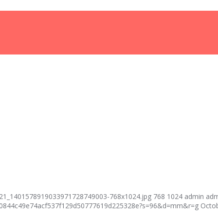
021_1401578919033971728749003-768x1024.jpg
768
1024
admin
adm
fcf40844c49e74acf537f129d50777619d225328e?s=96&d=mm&r=g
Octob