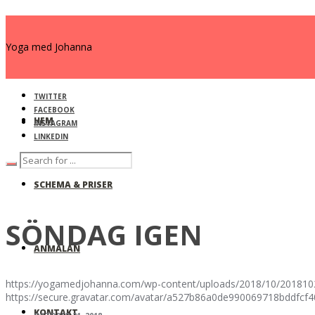
Yoga med Johanna
TWITTER
FACEBOOK
HEM
INSTAGRAM
LINKEDIN
SCHEMA & PRISER
SÖNDAG IGEN
ANMÄLAN
https://yogamedjohanna.com/wp-content/uploads/2018/10/20181
https://secure.gravatar.com/avatar/a527b86a0de990069718bdd
KONTAKT