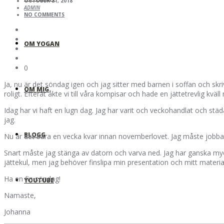
OCTOBER 21, 2018
ADMIN
NO COMMENTS
OM YOGAN
0
Ja, nu är det söndag igen och jag sitter med barnen i soffan och skri
OM MIG
roligt. Efteråt åkte vi till våra kompisar och hade en jättetrevlig kv
Idag har vi haft en lugn dag. Jag har varit och veckohandlat och st
jag.
BLOGG
Nu är det bara en vecka kvar innan novemberlovet. Jag måste jobba
Snart måste jag stänga av datorn och varva ned. Jag har ganska mycke
jättekul, men jag behöver finslipa min presentation och mitt mater
Ha en fin söndag!
YOUTUBE
Namaste,
Johanna