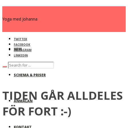
Yoga med Johanna
TWITTER
FACEBOOK
HEM
INSTAGRAM
LINKEDIN
SCHEMA & PRISER
TIDEN GÅR ALLDELES
ANMÄLAN
FÖR FORT :-)
KONTAKT