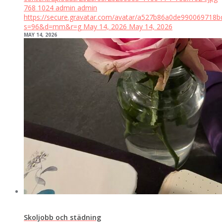
768
1024
admin
admin
https://secure.gravatar.com/avatar/a527b86a0de99006971
s=96&d=mm&r=g
May 14, 2026
May 14, 2026
MAY 14, 2026
Skoljobb och städning