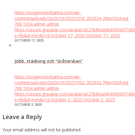
https://yogamedjohanna.com/wp-
content/uploads/2025/10/20251016_203334-768x1024.jpg
768
1024
admin
admin
https://secure.gravatar.com/avatar/a527b86a0de99006971
s=96&d=mm&r=g
October 17, 2025
October 17, 2025
OCTOBER 17, 2025
Jobb, städning och “Gråterskan”
https://yogamedjohanna.com/wp-
content/uploads/2025/10/20251002_202932-768x1024.jpg
768
1024
admin
admin
https://secure.gravatar.com/avatar/a527b86a0de99006971
s=96&d=mm&r=g
October 2, 2025
October 2, 2025
OCTOBER 2, 2025
Leave a Reply
Your email address will not be published.