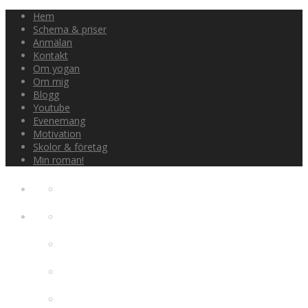
Hem
Schema & priser
Anmälan
Kontakt
Om yogan
Om mig
Blogg
Youtube
Evenemang
Motivation
Skolor & företag
Min roman!