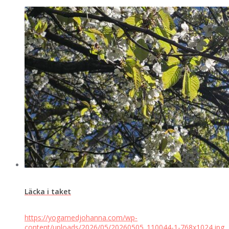
Läcka i taket
https://yogamedjohanna.com/wp-
content/uploads/2026/05/20260505_110044-1-768x1024.jpg