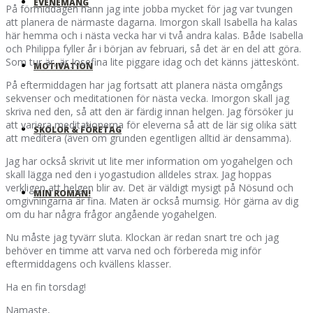
EVENEMANG
På förmiddagen hann jag inte jobba mycket för jag var tvungen
att planera de närmaste dagarna. Imorgon skall Isabella ha kalas
här hemma och i nästa vecka har vi två andra kalas. Både Isabella
och Philippa fyller år i början av februari, så det är en del att göra.
Som tur är, är Josefina lite piggare idag och det känns jätteskönt.
MOTIVATION
På eftermiddagen har jag fortsatt att planera nästa omgångs
sekvenser och meditationen för nästa vecka. Imorgon skall jag
skriva ned den, så att den är färdig innan helgen. Jag försöker ju
att variera meditationerna för eleverna så att de lär sig olika sätt
SKOLOR & FÖRETAG
att meditera (även om grunden egentligen alltid är densamma).
Jag har också skrivit ut lite mer information om yogahelgen och
skall lägga ned den i yogastudion alldeles strax. Jag hoppas
verkligen att helgen blir av. Det är väldigt mysigt på Nösund och
MIN ROMAN!
omgivningarna är fina. Maten är också mumsig. Hör gärna av dig
om du har några frågor angående yogahelgen.
Nu måste jag tyvärr sluta. Klockan är redan snart tre och jag
behöver en timme att varva ned och förbereda mig inför
eftermiddagens och kvällens klasser.
Ha en fin torsdag!
Namaste,