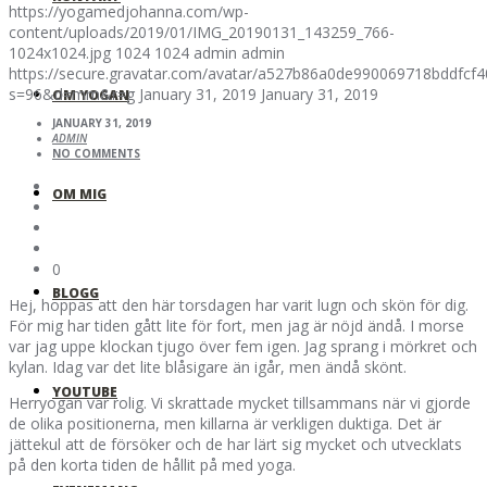
https://yogamedjohanna.com/wp-
content/uploads/2019/01/IMG_20190131_143259_766-
1024x1024.jpg
1024
1024
admin
admin
https://secure.gravatar.com/avatar/a527b86a0de990069718bddfc
s=96&d=mm&r=g
January 31, 2019
January 31, 2019
OM YOGAN
JANUARY 31, 2019
ADMIN
NO COMMENTS
OM MIG
0
BLOGG
Hej, hoppas att den här torsdagen har varit lugn och skön för dig.
För mig har tiden gått lite för fort, men jag är nöjd ändå. I morse
var jag uppe klockan tjugo över fem igen. Jag sprang i mörkret och
kylan. Idag var det lite blåsigare än igår, men ändå skönt.
YOUTUBE
Herryogan var rolig. Vi skrattade mycket tillsammans när vi gjorde
de olika positionerna, men killarna är verkligen duktiga. Det är
jättekul att de försöker och de har lärt sig mycket och utvecklats
på den korta tiden de hållit på med yoga.