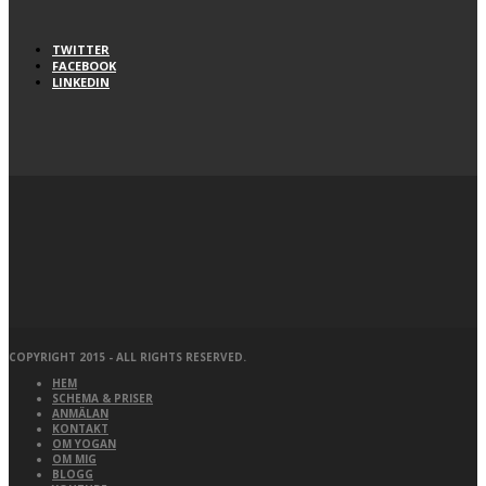
TWITTER
FACEBOOK
LINKEDIN
COPYRIGHT 2015 - ALL RIGHTS RESERVED.
HEM
SCHEMA & PRISER
ANMÄLAN
KONTAKT
OM YOGAN
OM MIG
BLOGG