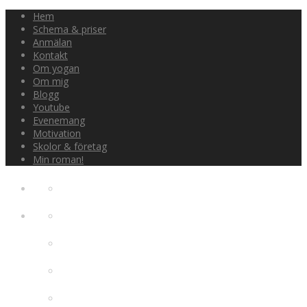
Hem
Schema & priser
Anmälan
Kontakt
Om yogan
Om mig
Blogg
Youtube
Evenemang
Motivation
Skolor & företag
Min roman!