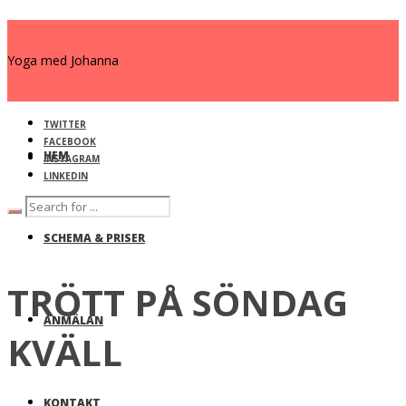
Yoga med Johanna
TWITTER
FACEBOOK
HEM
INSTAGRAM
LINKEDIN
SCHEMA & PRISER
TRÖTT PÅ SÖNDAG
ANMÄLAN
KVÄLL
KONTAKT