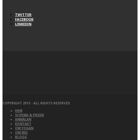
TWITTER
FACEBOOK
LINKEDIN
COPYRIGHT 2015 - ALL RIGHTS RESERVED.
HEM
SCHEMA & PRISER
ANMÄLAN
KONTAKT
OM YOGAN
OM MIG
BLOGG