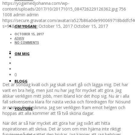
https://yogamedjohanna.com/wp-
content/uploads/2017/10/20171015_084726229126362.jpg
756
1008
admin
admin
https://secure.gravatar.com/avatar/a527b86a0de990069718bddfc
s=96&d=mm&r=g
October 15, 2017
October 15, 2017
OM YOGAN
OCTOBER 15, 2017
ADMIN
NO COMMENTS
OM MIG
0
BLOGG
Det är söndag kväll och jag skall snart gå och lägga mig. Det har
varit en bra helg, men just nu har jag för mycket att göra. Jag
älskar verkligen mitt jobb, men ibland kör det ihop sig. Nu är i alla
fall sekvenserna klara för nästa vecka och föredragen för Nösund
är nästan färdigskrivna. Jag ser verkligen fram emot helgen och
YOUTUBE
hoppas att alla kommer att få två sköna dagar.
När det är så här mycket att göra har jag svårt att hitta
inspirationen att skriva. Det är som om min hjärna inte riktigt
fungerar på det sättet den brukar. Jag känner att jag behöver