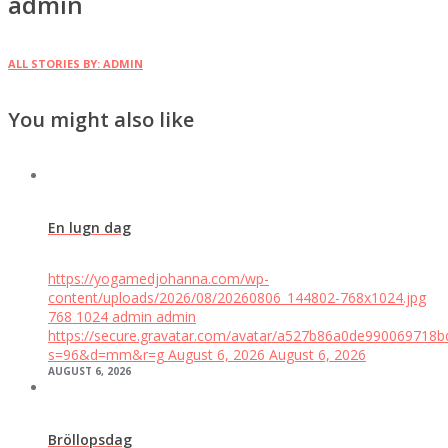
admin
ALL STORIES BY: ADMIN
You might also like
En lugn dag
https://yogamedjohanna.com/wp-
content/uploads/2026/08/20260806_144802-768x1024.jpg
768
1024
admin
admin
https://secure.gravatar.com/avatar/a527b86a0de99006971
s=96&d=mm&r=g
August 6, 2026
August 6, 2026
AUGUST 6, 2026
Bröllopsdag