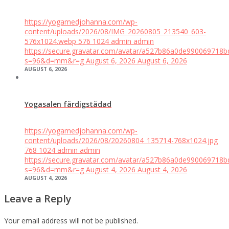
https://yogamedjohanna.com/wp-
content/uploads/2026/08/IMG_20260805_213540_603-
576x1024.webp
576
1024
admin
admin
https://secure.gravatar.com/avatar/a527b86a0de99006971
s=96&d=mm&r=g
August 6, 2026
August 6, 2026
AUGUST 6, 2026
Yogasalen färdigstädad
https://yogamedjohanna.com/wp-
content/uploads/2026/08/20260804_135714-768x1024.jpg
768
1024
admin
admin
https://secure.gravatar.com/avatar/a527b86a0de99006971
s=96&d=mm&r=g
August 4, 2026
August 4, 2026
AUGUST 4, 2026
Leave a Reply
Your email address will not be published.