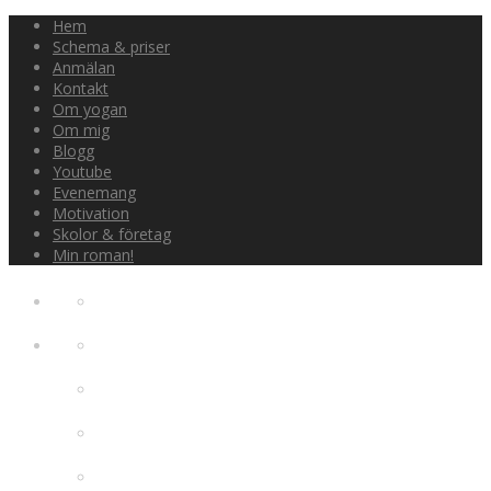
Hem
Schema & priser
Anmälan
Kontakt
Om yogan
Om mig
Blogg
Youtube
Evenemang
Motivation
Skolor & företag
Min roman!