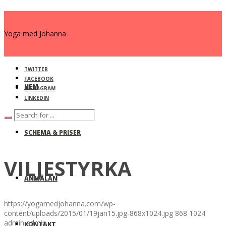
Yoga med Johanna
TWITTER
FACEBOOK
HEM
INSTAGRAM
LINKEDIN
SCHEMA & PRISER
VILJESTYRKA
ANMÄLAN
https://yogamedjohanna.com/wp-
content/uploads/2015/01/19jan15.jpg-868x1024.jpg
868
1024
admin
admin
KONTAKT