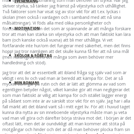
man står inför en utmaning som man behöver sin styrka. När jag
EVENEMANG
skriver styrka, så tänker jag främst på viljestyrka och uthållighet.
Två faktorer som har visat sig av stor vikt för att t.ex. lyckas i
skolan (men också i vardagen och i samband med att nå sina
målsättningar). Vi föds alla med olika personligheter och
MOTIVATION
förutsättningar, men det som är spännande är att många forskare
tror att man kan stärka sin viljestyrka och att man faktiskt kan lära
barn (och kanske också vuxna) att bli mer uthålliga. Vi vet
fortfarande inte hur/om det fungerar med säkerhet, men det finns
hopp! Jag tror nämligen att det skulle kunna få fler att nå sina mål
SKOLOR & FÖRETAG
(men naturligtvis finns det många som även behöver mer
handledning och stöd).
Jag tror att det är essentiellt att ibland fråga sig själv vad som är
viktigt i ens liv och vad man är beredd att kämpa för. Det är så
MIN ROMAN!
mycket som går på rutin och det är lätt att glömma av vad som
egentligen betyder något, vilket kanske gör att man negligerar det
som man faktiskt är villig att kämpa för och istället lägger energi
på sådant som inte är av särskilt stor vikt för en själv. Jag har i alla
fall märkt att det ibland varit så i mitt eget liv. För att i huvud taget
kunna dra nytta av sin inneboende viljestyrka måste man ju veta
vad man vill göra och därefter börja sträva mot det. I början är det
oftast lätt, men det är oundvikligt att man kommer att stöta på
motgångar och hinder och det är då man behöver plocka fram sin