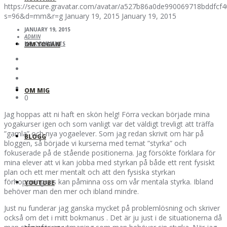
https://secure.gravatar.com/avatar/a527b86a0de990069718bddfc
s=96&d=mm&r=g
January 19, 2015
January 19, 2015
JANUARY 19, 2015
ADMIN
OM YOGAN
NO COMMENTS
OM MIG
0
Jag hoppas att ni haft en skön helg! Förra veckan började mina
yogakurser igen och som vanligt var det väldigt trevligt att träffa
”gamla” och nya yogaelever. Som jag redan skrivit om här på
BLOGG
bloggen, så började vi kurserna med temat ”styrka” och
fokuserade på de stående positionerna. Jag försökte förklara för
mina elever att vi kan jobba med styrkan på både ett rent fysiskt
plan och ett mer mentalt och att den fysiska styrkan
förhoppningsvis kan påminna oss om vår mentala styrka. Ibland
YOUTUBE
behöver man den mer och ibland mindre.
Just nu funderar jag ganska mycket på problemlösning och skriver
också om det i mitt bokmanus . Det är ju just i de situationerna då