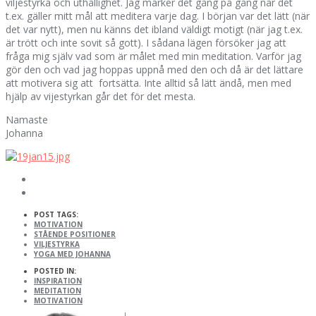
viljestyrka och uthållighet. Jag märker det gång på gång när det
t.ex. gäller mitt mål att meditera varje dag. I början var det lätt (när
det var nytt), men nu känns det ibland väldigt motigt (när jag t.ex.
är trött och inte sovit så gott). I sådana lägen försöker jag att
fråga mig själv vad som är målet med min meditation. Varför jag
gör den och vad jag hoppas uppnå med den och då är det lättare
att motivera sig att fortsätta. Inte alltid så lätt ändå, men med
hjälp av vijestyrkan går det för det mesta.
Namaste
Johanna
POST TAGS:
MOTIVATION
STÅENDE POSITIONER
VILJESTYRKA
YOGA MED JOHANNA
POSTED IN:
INSPIRATION
MEDITATION
MOTIVATION