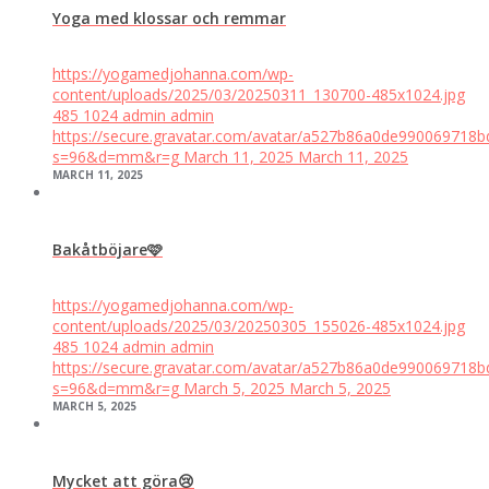
Yoga med klossar och remmar
https://yogamedjohanna.com/wp-
content/uploads/2025/03/20250311_130700-485x1024.jpg
485
1024
admin
admin
https://secure.gravatar.com/avatar/a527b86a0de99006971
s=96&d=mm&r=g
March 11, 2025
March 11, 2025
MARCH 11, 2025
Bakåtböjare🩷
https://yogamedjohanna.com/wp-
content/uploads/2025/03/20250305_155026-485x1024.jpg
485
1024
admin
admin
https://secure.gravatar.com/avatar/a527b86a0de99006971
s=96&d=mm&r=g
March 5, 2025
March 5, 2025
MARCH 5, 2025
Mycket att göra😢