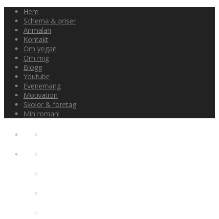
Hem
Schema & priser
Anmälan
Kontakt
Om yogan
Om mig
Blogg
Youtube
Evenemang
Motivation
Skolor & företag
Min roman!