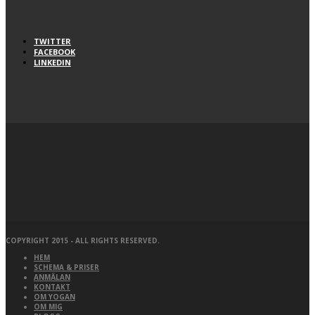
TWITTER
FACEBOOK
LINKEDIN
COPYRIGHT 2015 - ALL RIGHTS RESERVED.
HEM
SCHEMA & PRISER
ANMÄLAN
KONTAKT
OM YOGAN
OM MIG