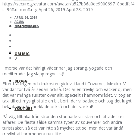
https://secure.gravatar.com/avatar/a527b86a0de990069718bddfc
s=96&d=mm&r=g
April 26, 2019
April 28, 2019
APRIL 26, 2019
ADMIN
OM YOGAN
NO COMMENTS
OM MIG
0
I morse var det härligt väder när jag sprang, yogade och
mediterade. Jag slapp regnet :-)!
BLOGG
Efter träningen och frukosten gick vi i land i Cozumel, Mexiko. Vi
var där för två år sedan också. Det är en trevlig och vacker ö, men
det var många turister över allt, speciellt i hamnområdet. Vi tog en
taxi till ett mysigt ställe en bit bort, där vi badade och tog det lugnt
hela dagen. Vi snorklade också och det var kul!
YOUTUBE
På väg tillbaka från stranden stannade vi i stan och tittade lite i
affärer. De flesta sålde samma typer av souvenirer och andra
turistsaker, så det var inte så mycket att se, men det var ändå
trevligt att promenera runt lite.