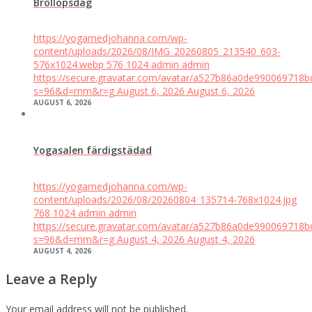
Bröllopsdag
https://yogamedjohanna.com/wp-
content/uploads/2026/08/IMG_20260805_213540_603-
576x1024.webp
576
1024
admin
admin
https://secure.gravatar.com/avatar/a527b86a0de99006971
s=96&d=mm&r=g
August 6, 2026
August 6, 2026
AUGUST 6, 2026
Yogasalen färdigstädad
https://yogamedjohanna.com/wp-
content/uploads/2026/08/20260804_135714-768x1024.jpg
768
1024
admin
admin
https://secure.gravatar.com/avatar/a527b86a0de99006971
s=96&d=mm&r=g
August 4, 2026
August 4, 2026
AUGUST 4, 2026
Leave a Reply
Your email address will not be published.