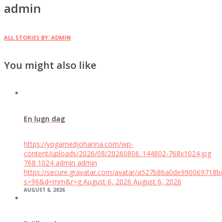
admin
ALL STORIES BY: ADMIN
You might also like
En lugn dag
https://yogamedjohanna.com/wp-
content/uploads/2026/08/20260806_144802-768x1024.jpg
768
1024
admin
admin
https://secure.gravatar.com/avatar/a527b86a0de99006971
s=96&d=mm&r=g
August 6, 2026
August 6, 2026
AUGUST 6, 2026