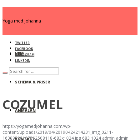
Yoga med Johanna
TWITTER
FACEBOOK
HEM
INSTAGRAM
LINKEDIN
SCHEMA & PRISER
COZUMEL
ANMÄLAN
https://yogamedjohanna.com/wp-
content/uploads/2019/04/20190424214231_img_0211-
16389528167562508118-683x1024.jpg
683
1024
admin
admin
KONTAKT