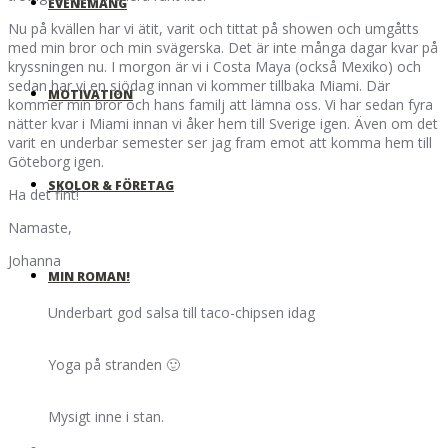
EVENEMANG
Nu på kvällen har vi ätit, varit och tittat på showen och umgåtts
med min bror och min svägerska. Det är inte många dagar kvar på
kryssningen nu. I morgon är vi i Costa Maya (också Mexiko) och
sedan har vi en sjödag innan vi kommer tillbaka Miami. Där
MOTIVATION
kommer min bror och hans familj att lämna oss. Vi har sedan fyra
nätter kvar i Miami innan vi åker hem till Sverige igen. Även om det
varit en underbar semester ser jag fram emot att komma hem till
Göteborg igen.
SKOLOR & FÖRETAG
Ha det fint!
Namaste,
Johanna
MIN ROMAN!
Underbart god salsa till taco-chipsen idag
Yoga på stranden 🙂
Mysigt inne i stan.