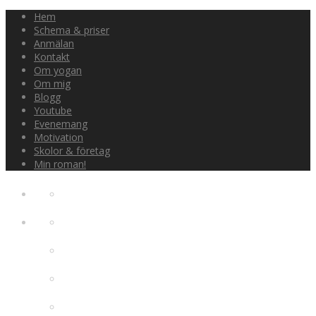
Hem
Schema & priser
Anmälan
Kontakt
Om yogan
Om mig
Blogg
Youtube
Evenemang
Motivation
Skolor & företag
Min roman!