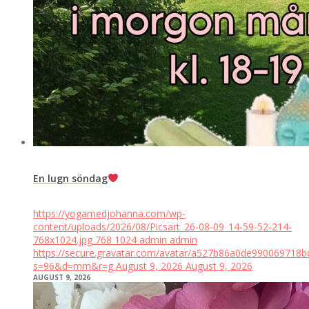
En lugn söndag
https://yogamedjohanna.com/wp-
content/uploads/2026/08/Picsart_26-08-09_14-59-52-214-
768x1024.jpg
768
1024
admin
admin
https://secure.gravatar.com/avatar/a527b86a0de99006971
s=96&d=mm&r=g
August 9, 2026
August 9, 2026
AUGUST 9, 2026