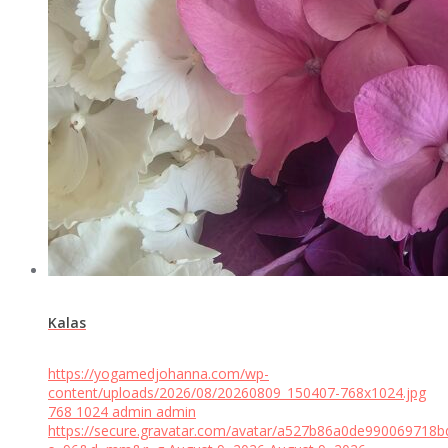
Kalas
https://yogamedjohanna.com/wp-
content/uploads/2026/08/20260809_150407-768x1024.jpg
768
1024
admin
admin
https://secure.gravatar.com/avatar/a527b86a0de99006971