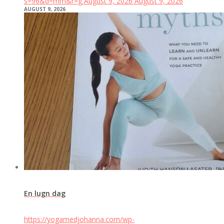
s=96&d=mm&r=g
August 9, 2026
August 9, 2026
AUGUST 9, 2026
En lugn dag
https://yogamedjohanna.com/wp-