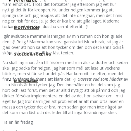
EVENEMANG
fram emot det. Trots det fortsätter jag eftersom jag vet hur
nyttigt det är för kroppen. Nu under helgen kommer jag att
springa ute och jag hoppas att det inte ösregnar, men det finns
nog en risk för det. Ja, ja det är lika bra att gilla läget. Kläderna
torkar ju och jag kan duscha varmt efteråt :-)!
MOTIVATION
Igår avslutade mamma läsningen av min roman och hon gillade
den :-)! Roligt! Mamma kan vara ganska kritisk och rak, så jag är
glad över att hon sa att hon tycker om den och det känns också
skönt att en person till har läst texten.
SKOLOR & FÖRETAG
Nu skall jag snart åka till frisören med min äldsta dotter och sedan
skall jag packa för helgen. Jag har som mål att läsa ut veckans
böcker, men vi får se hur det går. Har kommit lite efter, men det
finns fortfarande chans att klara det :-)!
Oavsett vad som händer
av
MIN ROMAN!
Lisa Nicols är bra tycker jag. Den innehåller en hel del som jag
hört och läst förut, men det är alltid nyttigt att bli påmind och jag
tänker försöka implementera en del av det hon skriver om i mitt
eget liv. Jag tror nämligen att problemet är att man ofta läser en
massa och tycker det är bra, men sedan gör man inte något av
det som man läst och det leder till att inga förändringar sker.
Ha en fin fredag!