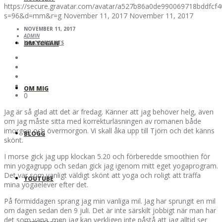
https://secure.gravatar.com/avatar/a527b86a0de990069718bddfc
s=96&d=mm&r=g
November 11, 2017
November 11, 2017
NOVEMBER 11, 2017
ADMIN
OM YOGAN
NO COMMENTS
OM MIG
0
Jag är så glad att det är fredag. Känner att jag behöver helg, även
om jag måste sitta med korrekturläsningen av romanen både
imorgon och övermorgon. Vi skall åka upp till Tjörn och det känns
BLOGG
skönt.
I morse gick jag upp klockan 5.20 och förberedde smoothien för
min yogagrupp och sedan gick jag igenom mitt eget yogaprogram.
Det var som vanligt väldigt skönt att yoga och roligt att träffa
YOUTUBE
mina yogaelever efter det.
På förmiddagen sprang jag min vanliga mil. Jag har sprungit en mil
om dagen sedan den 9 juli. Det är inte särskilt jobbigt när man har
det som vana, men jag kan verkligen inte påstå att jag alltid ser