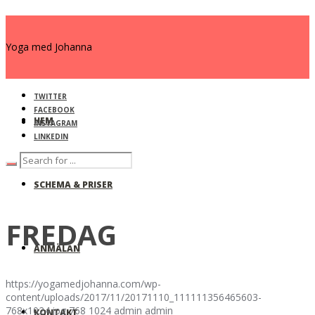
Yoga med Johanna
TWITTER
FACEBOOK
HEM
INSTAGRAM
LINKEDIN
SCHEMA & PRISER
FREDAG
ANMÄLAN
https://yogamedjohanna.com/wp-
content/uploads/2017/11/20171110_111111356465603-
768x1024.jpg
768
1024
admin
admin
KONTAKT