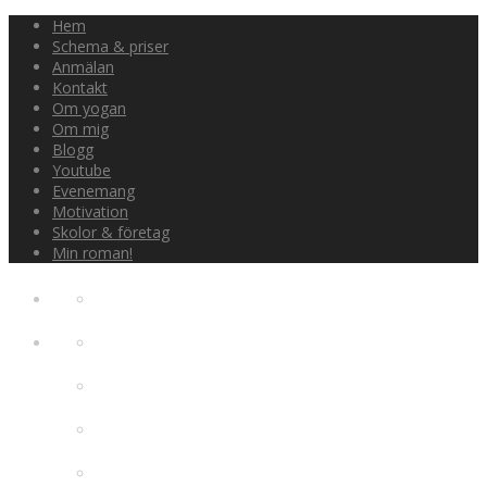
Hem
Schema & priser
Anmälan
Kontakt
Om yogan
Om mig
Blogg
Youtube
Evenemang
Motivation
Skolor & företag
Min roman!