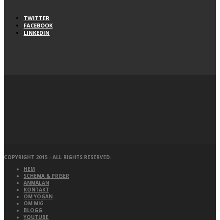
TWITTER
FACEBOOK
LINKEDIN
COPYRIGHT 2015 - ALL RIGHTS RESERVED.
HEM
SCHEMA & PRISER
ANMÄLAN
KONTAKT
OM YOGAN
OM MIG
BLOGG
YOUTUBE