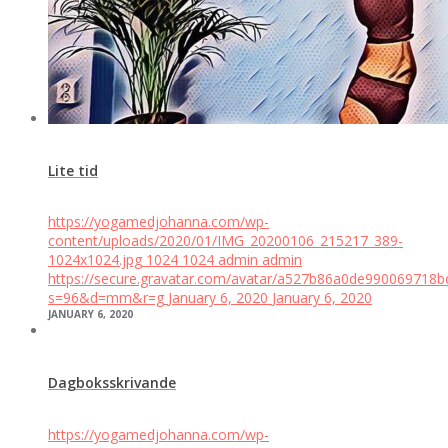
Lite tid
https://yogamedjohanna.com/wp-
content/uploads/2020/01/IMG_20200106_215217_389-
1024x1024.jpg
1024
1024
admin
admin
https://secure.gravatar.com/avatar/a527b86a0de99006971
s=96&d=mm&r=g
January 6, 2020
January 6, 2020
JANUARY 6, 2020
Dagboksskrivande
https://yogamedjohanna.com/wp-