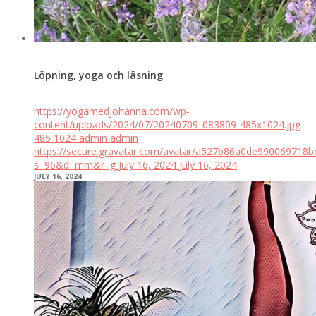
Löpning, yoga och läsning
https://yogamedjohanna.com/wp-
content/uploads/2024/07/20240709_083809-485x1024.jpg
485
1024
admin
admin
https://secure.gravatar.com/avatar/a527b86a0de99006971
s=96&d=mm&r=g
July 16, 2024
July 16, 2024
JULY 16, 2024