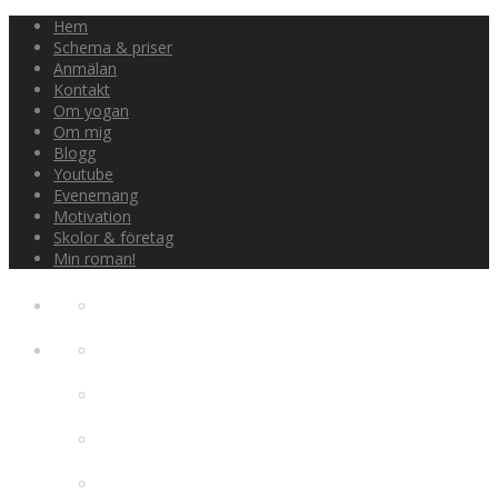
Hem
Schema & priser
Anmälan
Kontakt
Om yogan
Om mig
Blogg
Youtube
Evenemang
Motivation
Skolor & företag
Min roman!