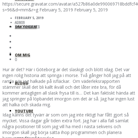
https://secure.gravatar.com/avatar/a527b86a0de990069718bddfc
s=96&d=mm&r=g
February 5, 2019
February 5, 2019
FEBRUARY 5, 2019
ADMIN
OM YOGAN
NO COMMENTS
OM MIG
0
Hur är det? Här i Göteborg är det slaskigt och blött idag. Det var
ingen rolig historia att springa i morse. Två gånger höll jag på att
ramla när jag halkade på isfläckar. Om väderleksrapporten
BLOGG
stämmer skall det bli kallt ikväll och det låter inte bra, för då
kommer antagligen all slask frysa till is… Det kan faktiskt hända att
jag springer på löpbandet imorgon om det är så. Jag har ingen lust
att halka och skada mig.
YOUTUBE
Idag känns det tyvärr är som om jag inte riktigt har fått gjort så
mycket. Vissa dagar går tiden extra fort. Jag har i alla fall samlat
några positioner till som jag vill ha med i nästa sekvens och
imorgon skall jag börja sätta ihop programmen och planera