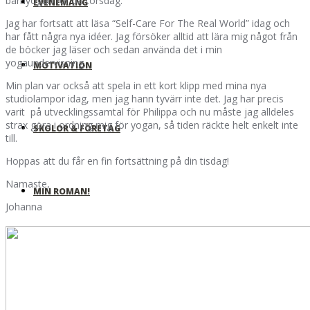
barnyogan för på torsdag.
EVENEMANG
Jag har fortsatt att läsa “Self-Care For The Real World” idag och
har fått några nya idéer. Jag försöker alltid att lära mig något från
de böcker jag läser och sedan använda det i min
yogaundervisning.
MOTIVATION
Min plan var också att spela in ett kort klipp med mina nya
studiolampor idag, men jag hann tyvärr inte det. Jag har precis
varit på utvecklingssamtal för Philippa och nu måste jag alldeles
strax göra i ordning mig för yogan, så tiden räckte helt enkelt inte
SKOLOR & FÖRETAG
till.
Hoppas att du får en fin fortsättning på din tisdag!
Namaste,
MIN ROMAN!
Johanna