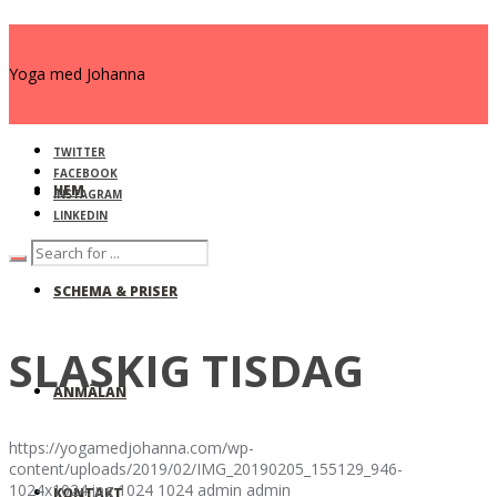
Yoga med Johanna
TWITTER
FACEBOOK
HEM
INSTAGRAM
LINKEDIN
SCHEMA & PRISER
SLASKIG TISDAG
ANMÄLAN
https://yogamedjohanna.com/wp-
content/uploads/2019/02/IMG_20190205_155129_946-
1024x1024.jpg
1024
1024
admin
admin
KONTAKT