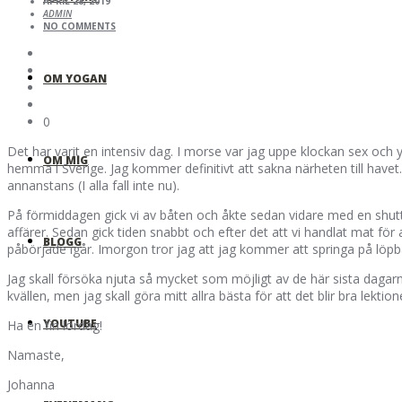
APRIL 28, 2019
ADMIN
NO COMMENTS
OM YOGAN
0
Det har varit en intensiv dag. I morse var jag uppe klockan sex och y
OM MIG
hemma i Sverige. Jag kommer definitivt att sakna närheten till havet
annanstans (I alla fall inte nu).
På förmiddagen gick vi av båten och åkte sedan vidare med en shuttle t
affärer. Sedan gick tiden snabbt och efter det att vi handlat mat fö
BLOGG
påbörjade igår. Imorgon tror jag att jag kommer att springa på löp
Jag skall försöka njuta så mycket som möjligt av de här sista dag
kvällen, men jag skall göra mitt allra bästa för att det blir bra lektion
YOUTUBE
Ha en fin lördag!
Namaste,
Johanna