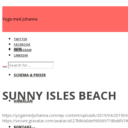
Yoga med Johanna
TWITTER
FACEBOOK
HEM
INSTAGRAM
LINKEDIN
SCHEMA & PRISER
SUNNY ISLES BEACH
ANMÄLAN
https://yogamedjohanna.com/wp-content/uploads/2019/04/201904
https://secure.gravatar.com/avatar/a527b86a0de990069718bdd
KONTAKT