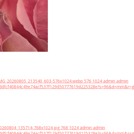
/IMG_20260805_213540_603-576x1024.webp
576
1024
admin
admin
18bddfcf40844c49e74acf537f129d50777619d225328e?s=96&d=mm&r=g
20260804_135714-768x1024.jpg
768
1024
admin
admin
18bddfcf40844c49e74acf537f129d50777619d225328e?s=96&d=mm&r=g