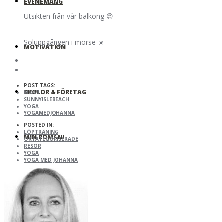
EVENEMANG
Utsikten från vår balkong 😍
Soluppgången i morse ☀️
MOTIVATION
POST TAGS:
SKOLOR & FÖRETAG
MIAMI
SUNNYISLEBEACH
YOGA
YOGAMEDJOHANNA
POSTED IN:
LÖPTRÄNING
MIN ROMAN!
OKTATEGORISERADE
RESOR
YOGA
YOGA MED JOHANNA