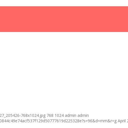
27_205426-768x1024.jpg
768
1024
admin
admin
fcf40844c49e74acf537f129d50777619d225328e?s=96&d=mm&r=g
April