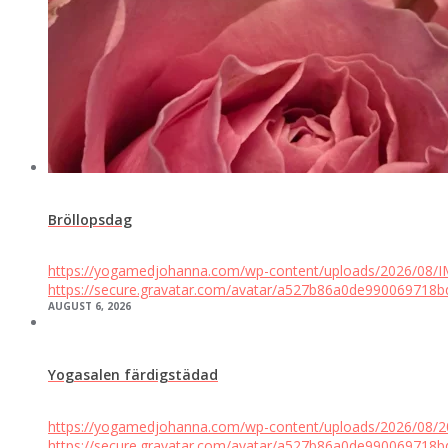
Bröllopsdag
https://yogamedjohanna.com/wp-content/uploads/2026/08
https://secure.gravatar.com/avatar/a527b86a0de9900697
AUGUST 6, 2026
Yogasalen färdigstädad
https://yogamedjohanna.com/wp-content/uploads/2026/08/
https://secure.gravatar.com/avatar/a527b86a0de9900697