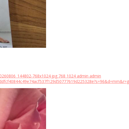
20260806_144802-768x1024.jpg
768
1024
admin
admin
18bddfcf40844c49e74acf537f129d50777619d225328e?s=96&d=mm&r=g