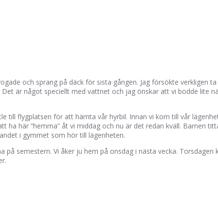
ogade och sprang på däck för sista gången. Jag försökte verkligen ta i
. Det är något speciellt med vattnet och jag önskar att vi bodde lite n
ill flygplatsen för att hämta vår hyrbil. Innan vi kom till vår lägenhet 
r att ha här “hemma” åt vi middag och nu är det redan kväll. Barnen ti
bandet i gymmet som hör till lägenheten.
arna på semestern. Vi åker ju hem på onsdag i nästa vecka. Torsdagen
er.