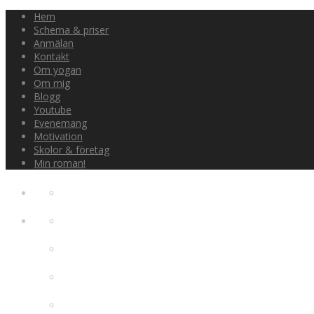
Hem
Schema & priser
Anmälan
Kontakt
Om yogan
Om mig
Blogg
Youtube
Evenemang
Motivation
Skolor & företag
Min roman!