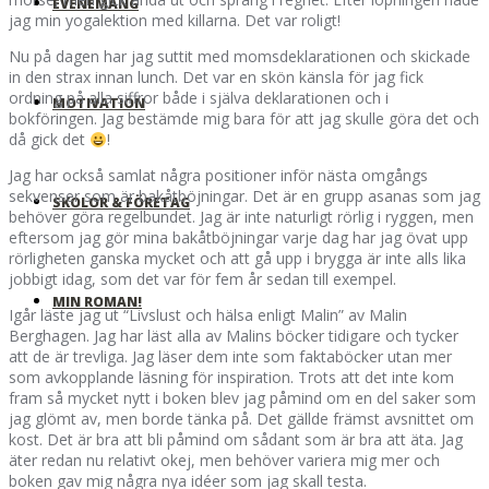
EVENEMANG
jag min yogalektion med killarna. Det var roligt!
Nu på dagen har jag suttit med momsdeklarationen och skickade
in den strax innan lunch. Det var en skön känsla för jag fick
ordning på alla siffror både i själva deklarationen och i
MOTIVATION
bokföringen. Jag bestämde mig bara för att jag skulle göra det och
då gick det
!
Jag har också samlat några positioner inför nästa omgångs
sekvenser som är bakåtböjningar. Det är en grupp asanas som jag
SKOLOR & FÖRETAG
behöver göra regelbundet. Jag är inte naturligt rörlig i ryggen, men
eftersom jag gör mina bakåtböjningar varje dag har jag övat upp
rörligheten ganska mycket och att gå upp i brygga är inte alls lika
jobbigt idag, som det var för fem år sedan till exempel.
MIN ROMAN!
Igår läste jag ut “Livslust och hälsa enligt Malin” av Malin
Berghagen. Jag har läst alla av Malins böcker tidigare och tycker
att de är trevliga. Jag läser dem inte som faktaböcker utan mer
som avkopplande läsning för inspiration. Trots att det inte kom
fram så mycket nytt i boken blev jag påmind om en del saker som
jag glömt av, men borde tänka på. Det gällde främst avsnittet om
kost. Det är bra att bli påmind om sådant som är bra att äta. Jag
äter redan nu relativt okej, men behöver variera mig mer och
boken gav mig några nya idéer som jag skall testa.