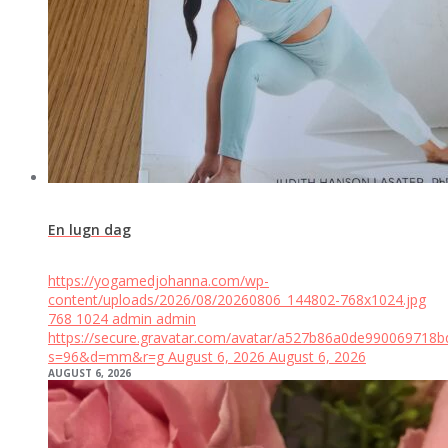
En lugn dag
https://yogamedjohanna.com/wp-
content/uploads/2026/08/20260806_144802-768x1024.jpg
768
1024
admin
admin
https://secure.gravatar.com/avatar/a527b86a0de99006971
s=96&d=mm&r=g
August 6, 2026
August 6, 2026
AUGUST 6, 2026