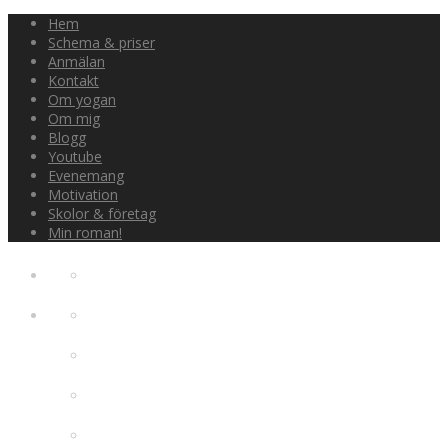
Hem
Schema & priser
Anmälan
Kontakt
Om yogan
Om mig
Blogg
Youtube
Evenemang
Motivation
Skolor & företag
Min roman!