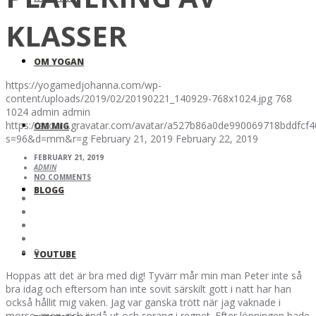
KLASSER
OM YOGAN
https://yogamedjohanna.com/wp-
content/uploads/2019/02/20190221_140929-768x1024.jpg
768
1024
admin
admin
https://secure.gravatar.com/avatar/a527b86a0de990069718bddfc
OM MIG
s=96&d=mm&r=g
February 21, 2019
February 22, 2019
FEBRUARY 21, 2019
ADMIN
NO COMMENTS
BLOGG
0
YOUTUBE
Hoppas att det är bra med dig! Tyvärr mår min man Peter inte så
bra idag och eftersom han inte sovit särskilt gott i natt har han
också hållit mig vaken. Jag var ganska trött när jag vaknade i
morse, men gick ändå ut och sprang i regnet. Efter löpningen hade