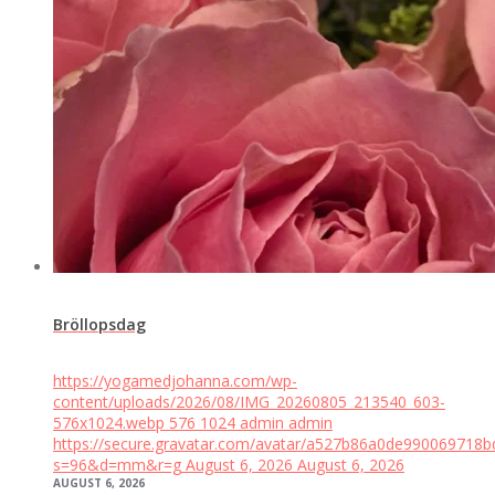
Bröllopsdag
https://yogamedjohanna.com/wp-
content/uploads/2026/08/IMG_20260805_213540_603-
576x1024.webp
576
1024
admin
admin
https://secure.gravatar.com/avatar/a527b86a0de99006971
s=96&d=mm&r=g
August 6, 2026
August 6, 2026
AUGUST 6, 2026