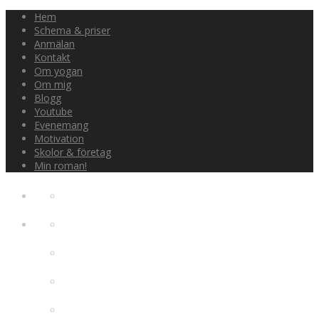
Hem
Schema & priser
Anmälan
Kontakt
Om yogan
Om mig
Blogg
Youtube
Evenemang
Motivation
Skolor & företag
Min roman!