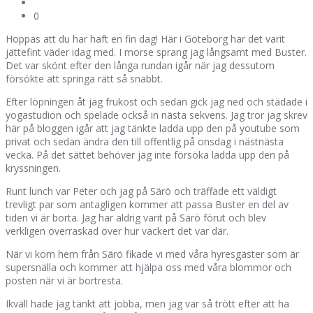
0
Hoppas att du har haft en fin dag! Här i Göteborg har det varit
jättefint väder idag med. I morse sprang jag långsamt med Buster.
Det var skönt efter den långa rundan igår när jag dessutom
försökte att springa rätt så snabbt.
Efter löpningen åt jag frukost och sedan gick jag ned och städade i
yogastudion och spelade också in nästa sekvens. Jag tror jag skrev
här på bloggen igår att jag tänkte ladda upp den på youtube som
privat och sedan ändra den till offentlig på onsdag i nästnästa
vecka. På det sättet behöver jag inte försöka ladda upp den på
kryssningen.
Runt lunch var Peter och jag på Särö och träffade ett väldigt
trevligt par som antagligen kommer att passa Buster en del av
tiden vi är borta. Jag har aldrig varit på Särö förut och blev
verkligen överraskad över hur vackert det var där.
När vi kom hem från Särö fikade vi med våra hyresgäster som är
supersnälla och kommer att hjälpa oss med våra blommor och
posten när vi är bortresta.
Ikväll hade jag tänkt att jobba, men jag var så trött efter att ha