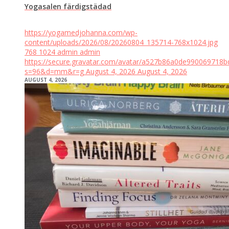
Yogasalen färdigstädad
https://yogamedjohanna.com/wp-
content/uploads/2026/08/20260804_135714-768x1024.jpg
768
1024
admin
admin
https://secure.gravatar.com/avatar/a527b86a0de99006971
s=96&d=mm&r=g
August 4, 2026
August 4, 2026
AUGUST 4, 2026