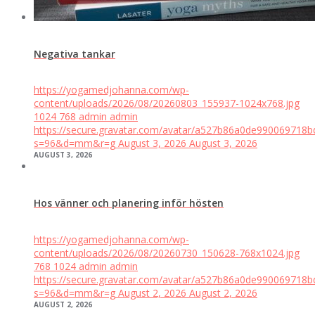
Negativa tankar
https://yogamedjohanna.com/wp-
content/uploads/2026/08/20260803_155937-1024x768.jpg
1024
768
admin
admin
https://secure.gravatar.com/avatar/a527b86a0de99006971
s=96&d=mm&r=g
August 3, 2026
August 3, 2026
AUGUST 3, 2026
Hos vänner och planering inför hösten
https://yogamedjohanna.com/wp-
content/uploads/2026/08/20260730_150628-768x1024.jpg
768
1024
admin
admin
https://secure.gravatar.com/avatar/a527b86a0de99006971
s=96&d=mm&r=g
August 2, 2026
August 2, 2026
AUGUST 2, 2026